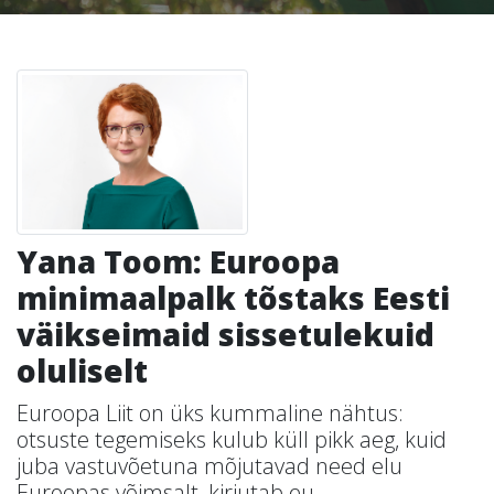
Yana Toom: Euroopa
minimaalpalk tõstaks Eesti
väikseimaid sissetulekuid
oluliselt
Euroopa Liit on üks kummaline nähtus:
otsuste tegemiseks kulub küll pikk aeg, kuid
juba vastuvõetuna mõjutavad need elu
Euroopas võimsalt, kirjutab eu...