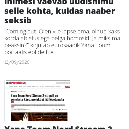
inimesi vaevab uudishimu
selle kohta, kuidas naaber
seksib
"Coming out. Olen viie lapse ema, olnud kaks
korda abielus ega pelga homosid. Ja miks ma
peaksin?" kirjutab eurosaadik Yana Toom
portaalis epl.delfi.e...
12/09/2020