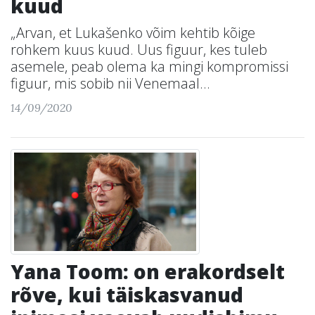
kuud
„Arvan, et Lukašenko võim kehtib kõige
rohkem kuus kuud. Uus figuur, kes tuleb
asemele, peab olema ka mingi kompromissi
figuur, mis sobib nii Venemaal...
14/09/2020
Yana Toom: on erakordselt
rõve, kui täiskasvanud