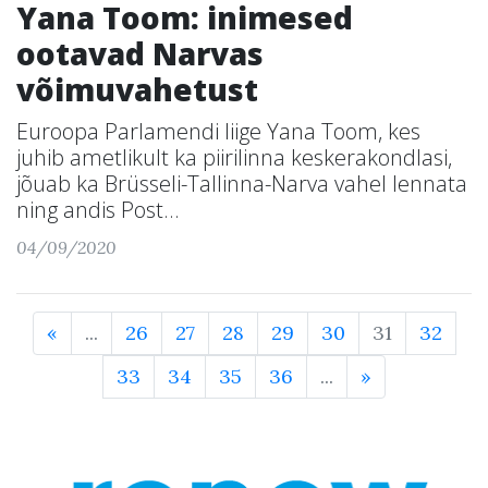
Yana Toom: inimesed
ootavad Narvas
võimuvahetust
Euroopa Parlamendi liige Yana Toom, kes
juhib ametlikult ka piirilinna keskerakondlasi,
jõuab ka Brüsseli-Tallinna-Narva vahel lennata
ning andis Post...
04/09/2020
«
...
26
27
28
29
30
31
32
33
34
35
36
...
»