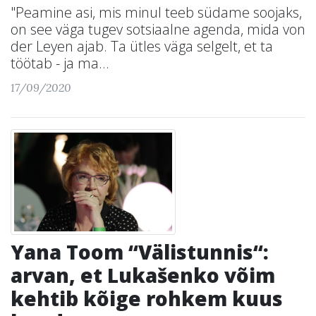
"Peamine asi, mis minul teeb südame soojaks,
on see väga tugev sotsiaalne agenda, mida von
der Leyen ajab. Ta ütles väga selgelt, et ta
töötab - ja ma...
17/09/2020
Yana Toom “Välistunnis“:
arvan, et Lukašenko võim
kehtib kõige rohkem kuus