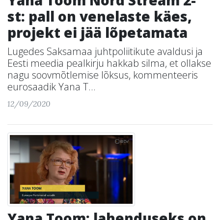
Yana Toom Nord Stream 2-
st: pall on venelaste käes,
projekt ei jää lõpetamata
Lugedes Saksamaa juhtpoliitikute avaldusi ja
Eesti meedia pealkirju hakkab silma, et ollakse
nagu soovmõtlemise lõksus, kommenteeris
eurosaadik Yana T...
12/09/2020
Yana Toom: lahenduseks on