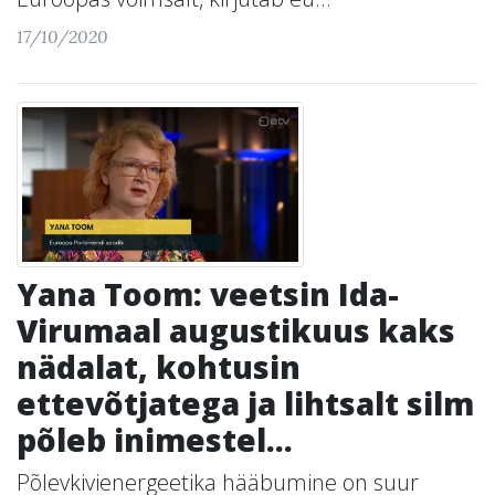
17/10/2020
Yana Toom: veetsin Ida-
Virumaal augustikuus kaks
nädalat, kohtusin
ettevõtjatega ja lihtsalt silm
põleb inimestel...
Põlevkivienergeetika hääbumine on suur