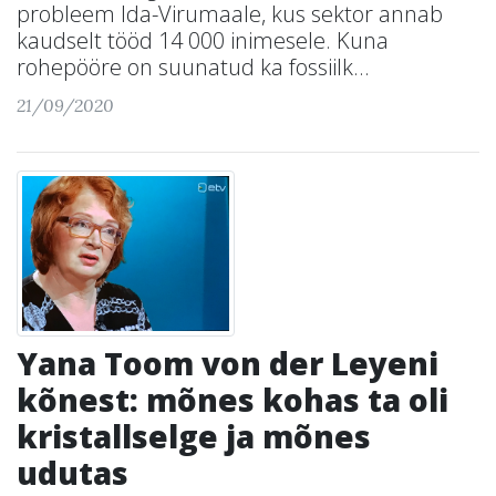
probleem Ida-Virumaale, kus sektor annab
kaudselt tööd 14 000 inimesele. Kuna
rohepööre on suunatud ka fossiilk...
21/09/2020
Yana Toom von der Leyeni
kõnest: mõnes kohas ta oli
kristallselge ja mõnes
udutas