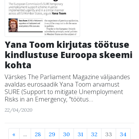
Yana Toom kirjutas töötuse
kindlustuse Euroopa skeemi
kohta
Värskes The Parliament Magazine väljaandes
avaldas eurosaadik Yana Toom arvamust
SURE (Support to mitigate Unemployment
Risks in an Emergency, "töötus...
22/04/2020
«
...
28
29
30
31
32
33
34