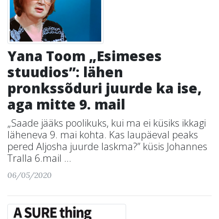
Yana Toom „Esimeses
stuudios”: lähen
pronkssõduri juurde ka ise,
aga mitte 9. mail
„Saade jääks poolikuks, kui ma ei küsiks ikkagi
läheneva 9. mai kohta. Kas laupäeval peaks
pered Aljosha juurde laskma?” küsis Johannes
Tralla 6.mail ...
06/05/2020