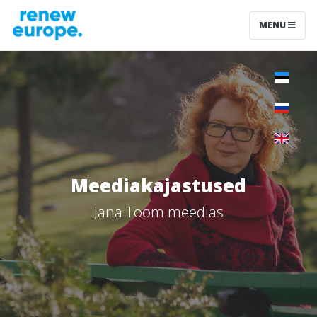
MENU
Meediakajastused
Jana Toom meedias