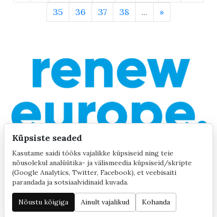
35
36
37
38
...
»
Küpsiste seaded
Kasutame saidi tööks vajalikke küpsiseid ning teie
nõusolekul analüütika- ja välismeedia küpsiseid/skripte
(Google Analytics, Twitter, Facebook), et veebisaiti
parandada ja sotsiaalvidinaid kuvada.
©2020 by Yana Toom
Küpsiste seaded
Nõustu kõigiga
Ainult vajalikud
Kohanda