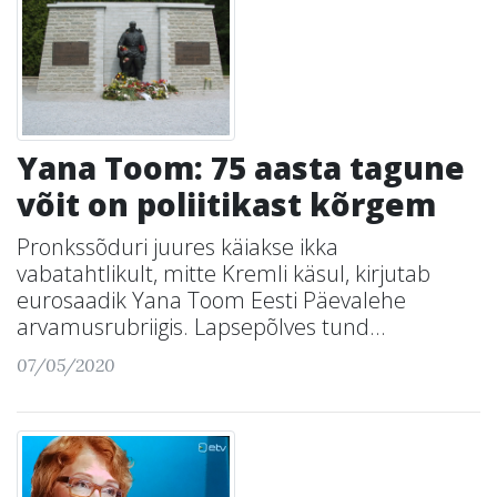
Yana Toom: 75 aasta tagune
võit on poliitikast kõrgem
Pronkssõduri juures käiakse ikka
vabatahtlikult, mitte Kremli käsul, kirjutab
eurosaadik Yana Toom Eesti Päevalehe
arvamusrubriigis. Lapsepõlves tund...
07/05/2020