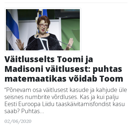
Väitlusselts Toomi ja
Madisoni väitlusest: puhtas
matemaatikas võidab Toom
“Põnevam osa väitlusest kasude ja kahjude üle
seisnes numbrite võrdluses. Kas ja kui palju
Eesti Euroopa Liidu taaskäivitamisfondist kasu
saab? Puhtas...
02/06/2020