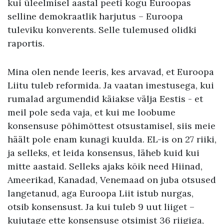
kui üleelmisel aastal peeti kogu Euroopas
selline demokraatlik harjutus – Euroopa
tuleviku konverents. Selle tulemused olidki
raportis.
Mina olen nende leeris, kes arvavad, et Euroopa
Liitu tuleb reformida. Ja vaatan imestusega, kui
rumalad argumendid käiakse välja Eestis - et
meil pole seda vaja, et kui me loobume
konsensuse põhimõttest otsustamisel, siis meie
häält pole enam kunagi kuulda. EL-is on 27 riiki,
ja selleks, et leida konsensus, läheb kuid kui
mitte aastaid. Selleks ajaks kõik need Hiinad,
Ameerikad, Kanadad, Venemaad on juba otsused
langetanud, aga Euroopa Liit istub nurgas,
otsib konsensust. Ja kui tuleb 9 uut liiget –
kujutage ette konsensuse otsimist 36 riigiga,