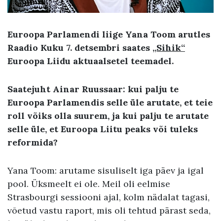
Euroopa Parlamendi liige Yana Toom arutles
Raadio Kuku 7. detsembri saates
„Sihik“
Euroopa Liidu aktuaalsetel teemadel.
Saatejuht Ainar Ruussaar: kui palju te
Euroopa Parlamendis selle üle arutate, et teie
roll võiks olla suurem, ja kui palju te arutate
selle üle, et Euroopa Liitu peaks või tuleks
reformida?
Yana Toom: arutame sisuliselt iga päev ja igal
pool. Üksmeelt ei ole. Meil oli eelmise
Strasbourgi sessiooni ajal, kolm nädalat tagasi,
võetud vastu raport, mis oli tehtud pärast seda,