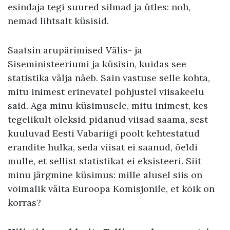
esindaja tegi suured silmad ja ütles: noh,
nemad lihtsalt küsisid.
Saatsin arupärimised Välis- ja
Siseministeeriumi ja küsisin, kuidas see
statistika välja näeb. Sain vastuse selle kohta,
mitu inimest erinevatel põhjustel viisakeelu
said. Aga minu küsimusele, mitu inimest, kes
tegelikult oleksid pidanud viisad saama, sest
kuuluvad Eesti Vabariigi poolt kehtestatud
erandite hulka, seda viisat ei saanud, öeldi
mulle, et sellist statistikat ei eksisteeri. Siit
minu järgmine küsimus: mille alusel siis on
võimalik väita Euroopa Komisjonile, et kõik on
korras?