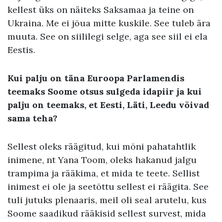
kellest üks on näiteks Saksamaa ja teine on
Ukraina. Me ei jõua mitte kuskile. See tuleb ära
muuta. See on siililegi selge, aga see siil ei ela
Eestis.
Kui palju on täna Euroopa Parlamendis
teemaks Soome otsus sulgeda idapiir ja kui
palju on teemaks, et Eesti, Läti, Leedu võivad
sama teha?
Sellest oleks räägitud, kui mõni pahatahtlik
inimene, nt Yana Toom, oleks hakanud jalgu
trampima ja rääkima, et mida te teete. Sellist
inimest ei ole ja seetõttu sellest ei räägita. See
tuli jutuks plenaaris, meil oli seal arutelu, kus
Soome saadikud rääkisid sellest survest, mida