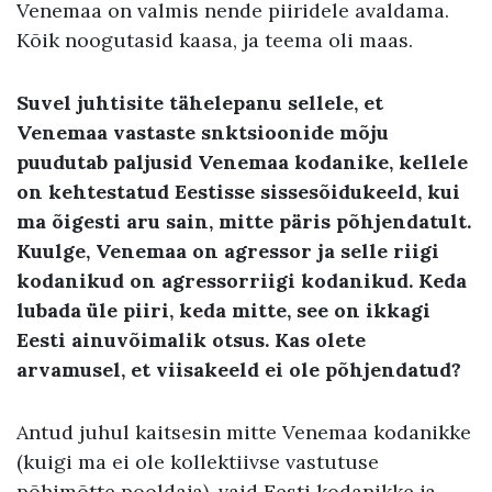
Venemaa on valmis nende piiridele avaldama.
Kõik noogutasid kaasa, ja teema oli maas.
Suvel juhtisite tähelepanu sellele, et
Venemaa vastaste snktsioonide mõju
puudutab paljusid Venemaa kodanike, kellele
on kehtestatud Eestisse sissesõidukeeld, kui
ma õigesti aru sain, mitte päris põhjendatult.
Kuulge, Venemaa on agressor ja selle riigi
kodanikud on agressorriigi kodanikud. Keda
lubada üle piiri, keda mitte, see on ikkagi
Eesti ainuvõimalik otsus. Kas olete
arvamusel, et viisakeeld ei ole põhjendatud?
Antud juhul kaitsesin mitte Venemaa kodanikke
(kuigi ma ei ole kollektiivse vastutuse
põhimõtte pooldaja), vaid Eesti kodanikke ja