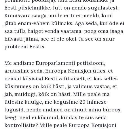
Eesti püsielanikke. Jutt on nende sugulastest.
Kinnisvara saaga mulle eriti ei meeldi, kuid
jätab enam-vähem külmaks. Aga seda, kui õde ei
saa tulla haiget venda vaatama, poeg oma isaga
hüvasti jätma, see ei ole okei. Ja see on suur
probleem Eestis.
Me andisme Europarlamenti petitsiooni,
arutasime seda, Euroopa Komisjon ütles, et
nemad küsisisd Eesti valitsuselt, et kas selles
küsimuses on kõik hästi, ja valitsus vastas, et
jah, muidugi, kõik on hästi. Mille peale ma
ütlesin: kuulge, me kogusime 29 inimese
lugusid, nende andmed on ainult minu büroos,
keegi neid ei küsinud, kuidas te siis seda
kontrollisite? Mille peale Euroopa Komisjoni