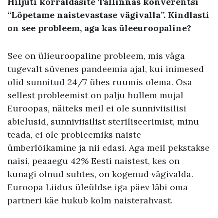
Hiljuti korraldasite Tallinnas konverentsi
“Lõpetame naistevastase vägivalla”. Kindlasti
on see probleem, aga kas üleeuroopaline?
See on ülieuroopaline probleem, mis väga
tugevalt süvenes pandeemia ajal, kui inimesed
olid sunnitud 24/7 ühes ruumis olema. Osa
sellest probleemist on palju hullem mujal
Euroopas, näiteks meil ei ole sunniviisilisi
abielusid, sunniviisilist steriliseerimist, minu
teada, ei ole probleemiks naiste
ümberlõikamine ja nii edasi. Aga meil pekstakse
naisi, peaaegu 42% Eesti naistest, kes on
kunagi olnud suhtes, on kogenud vägivalda.
Euroopa Liidus üleüldse iga päev läbi oma
partneri käe hukub kolm naisterahvast.