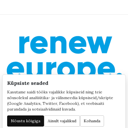
Küpsiste seaded
Kasutame saidi tööks vajalikke küpsiseid ning teie
nõusolekul analüütika- ja välismeedia küpsiseid/skripte
(Google Analytics, Twitter, Facebook), et veebisaiti
parandada ja sotsiaalvidinaid kuvada.
©2020 by Yana Toom
Küpsiste seaded
Nõustu kõigiga
Ainult vajalikud
Kohanda