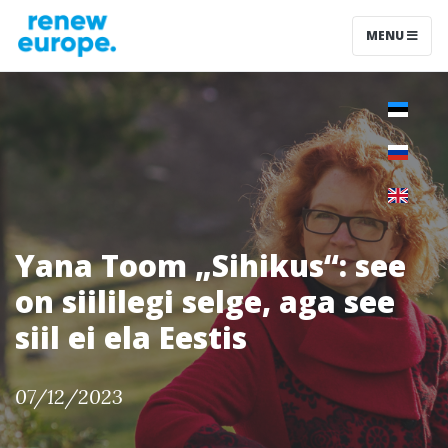
MENU
Yana Toom „Sihikus“: see
on siililegi selge, aga see
siil ei ela Eestis
07/12/2023