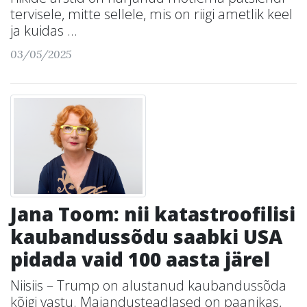
tervisele, mitte sellele, mis on riigi ametlik keel
ja kuidas ...
03/05/2025
Jana Toom: nii katastroofilisi
kaubandussõdu saabki USA
pidada vaid 100 aasta järel
Niisiis – Trump on alustanud kaubandussõda
kõigi vastu. Majandusteadlased on paanikas,