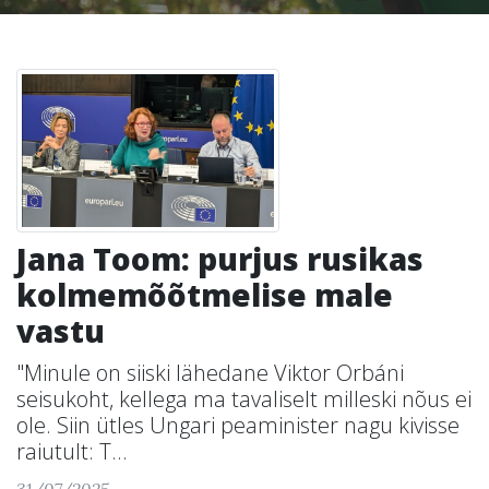
Jana Toom: purjus rusikas
kolmemõõtmelise male
vastu
"Minule on siiski lähedane Viktor Orbáni
seisukoht, kellega ma tavaliselt milleski nõus ei
ole. Siin ütles Ungari peaminister nagu kivisse
raiutult: T...