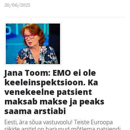
20/06/2025
Jana Toom: EMO ei ole
keeleinspektsioon. Ka
venekeelne patsient
maksab makse ja peaks
saama arstiabi
Eesti, ära sõua vastuvoolu! Teiste Euroopa
riikide arstid on harjunud mõtlema patsiendi