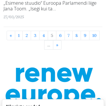
„Esimene stuudio“ Euroopa Parlamendi liige
Jana Toom. „Isegi kui ta...
27/03/2025
«
1
2
3
4
5
6
7
8
9
10
...
»