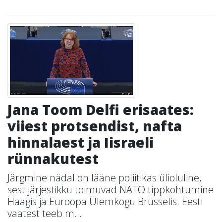
Jana Toom Delfi erisaates:
viiest protsendist, nafta
hinnalaest ja Iisraeli
rünnakutest
Järgmine nädal on lääne poliitikas ülioluline,
sest järjestikku toimuvad NATO tippkohtumine
Haagis ja Euroopa Ülemkogu Brüsselis. Eesti
vaatest teeb m...