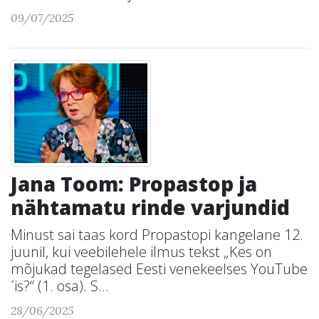
09/07/2025
Jana Toom: Propastop ja
nähtamatu rinde varjundid
Minust sai taas kord Propastopi kangelane 12.
juunil, kui veebilehele ilmus tekst „Kes on
mõjukad tegelased Eesti venekeelses YouTube
´is?“ (1. osa). S...
28/06/2025