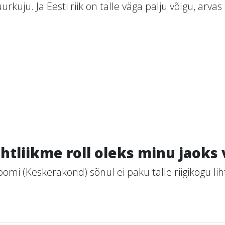
urkuju. Ja Eesti riik on talle väga palju võlgu, arva
ihtliikme roll oleks minu jaoks
 (Keskerakond) sõnul ei paku talle riigikogu lihtl