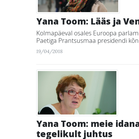
Yana Toom: Lääs ja Ven
Kolmapäeval osales Euroopa parlame
Paetiga Prantsusmaa presidendi kõne
19/04/2018
Yana Toom: meie idanaa
tegelikult juhtus