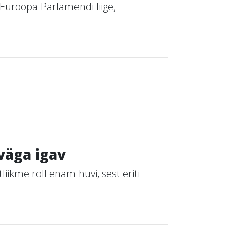
s Euroopa Parlamendi liige,
 väga igav
iikme roll enam huvi, sest eriti