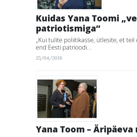
Kuidas Yana Toomi „ve
patriotismiga“
„Kui tulite poliitikasse, ütlesite, et
end Eesti patrioodi...
25/04/2018
Yana Toom – Äripäeva ra