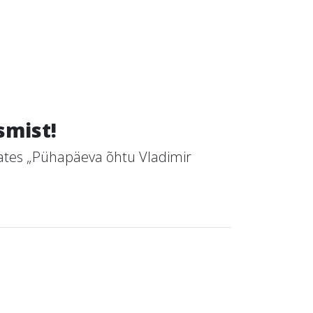
smist!
aates „Pühapäeva õhtu Vladimir