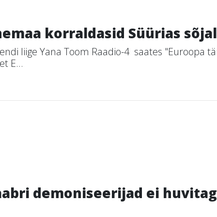
emaa korraldasid Süürias sõja
ndi liige Yana Toom Raadio-4 saates "Euroopa tän
t E...
bri demoniseerijad ei huvitagi