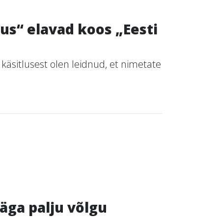
us“ elavad koos „Eesti
t käsitlusest olen leidnud, et nimetate
väga palju võlgu