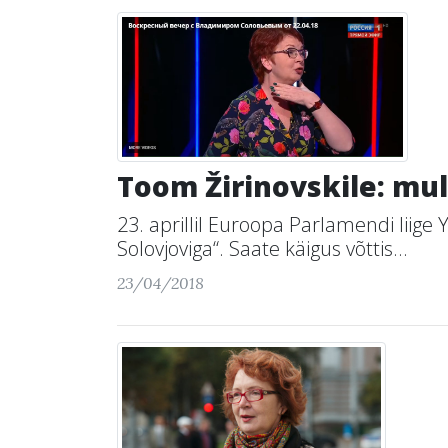
Toom Žirinovskile: mul
23. aprillil Euroopa Parlamendi liig
Solovjoviga“. Saate käigus võttis...
23/04/2018