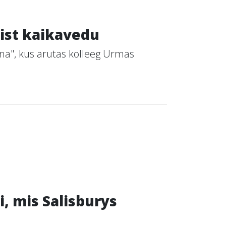
list kaikavedu
a", kus arutas kolleeg Urmas
, mis Salisburys