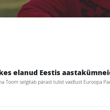
kes elanud Eestis aastakümneid
a Toom selgitab pärast tulist vaidlust Euroopa Par