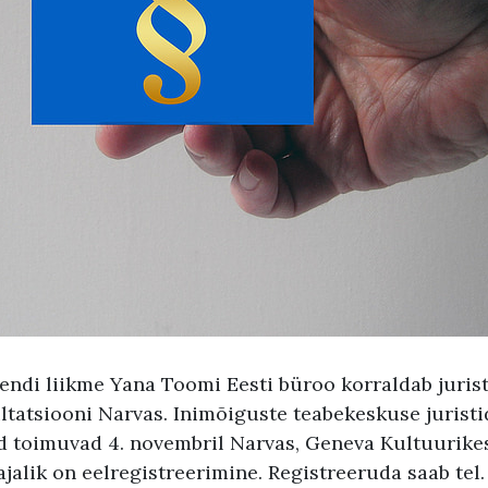
ndi liikme Yana Toomi Eesti büroo korraldab jurist
ltatsiooni Narvas. Inimõiguste teabekeskuse juristi
d toimuvad 4. novembril Narvas, Geneva Kultuurike
Vajalik on eelregistreerimine. Registreeruda saab tel.