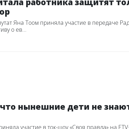
питала работника защитят то
ор
путат Яна Тоом приняла участие в передаче Ра
ву о ев...
, что нынешние дети не знаю
риняла участие в ток-шоу «Своя правда» на ET