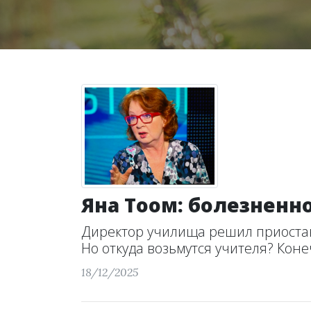
Яна Тоом: болезненн
Директор училища решил приостано
Но откуда возьмутся учителя? Конеч
18/12/2025