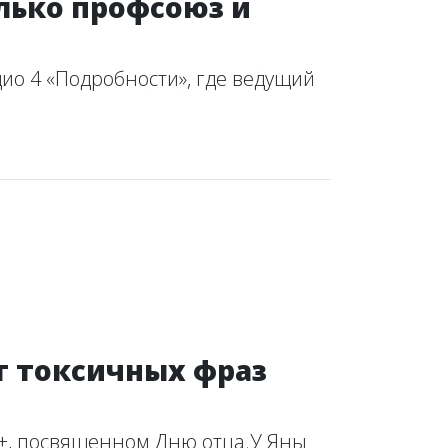
лько профсоюз и
дио 4 «Подробности», где ведущий
т токсичных фраз
V+, посвященном Дню отца.У Яны