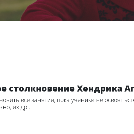
ое столкновение Хендрика Аг
вить все занятия, пока ученики не освоят эс
но, из др...