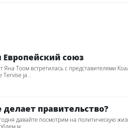
 Европейский союз
тат Яна Тоом встретилась с представителями Ко
ervise ja...
е делает правительство?
егодня давайте посмотрим на политическую жизн
блем м...