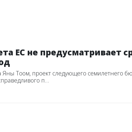
та ЕС не предусматривает с
од
а Яны Тоом, проект следующего семилетнего б
праведливого п...