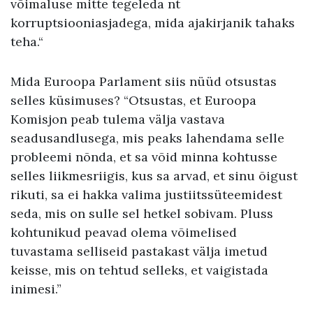
võimaluse mitte tegeleda nt
korruptsiooniasjadega, mida ajakirjanik tahaks
teha.“
Mida Euroopa Parlament siis nüüd otsustas
selles küsimuses? “Otsustas, et Euroopa
Komisjon peab tulema välja vastava
seadusandlusega, mis peaks lahendama selle
probleemi nõnda, et sa võid minna kohtusse
selles liikmesriigis, kus sa arvad, et sinu õigust
rikuti, sa ei hakka valima justiitssüteemidest
seda, mis on sulle sel hetkel sobivam. Pluss
kohtunikud peavad olema võimelised
tuvastama selliseid pastakast välja imetud
keisse, mis on tehtud selleks, et vaigistada
inimesi.”