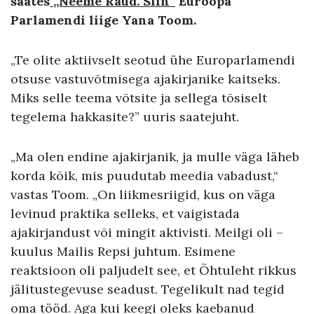
saates
„Neeme Raud. Siin“
Euroopa
Parlamendi liige Yana Toom.
„Te olite aktiivselt seotud ühe Europarlamendi
otsuse vastuvõtmisega ajakirjanike kaitseks.
Miks selle teema võtsite ja sellega tõsiselt
tegelema hakkasite?” uuris saatejuht.
„Ma olen endine ajakirjanik, ja mulle väga läheb
korda kõik, mis puudutab meedia vabadust,“
vastas Toom. „On liikmesriigid, kus on väga
levinud praktika selleks, et vaigistada
ajakirjandust või mingit aktivisti. Meilgi oli –
kuulus Mailis Repsi juhtum. Esimene
reaktsioon oli paljudelt see, et Õhtuleht rikkus
jälitustegevuse seadust. Tegelikult nad tegid
oma tööd. Aga kui keegi oleks kaebanud