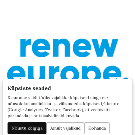
Küpsiste seaded
Kasutame saidi tööks vajalikke küpsiseid ning teie
nõusolekul analüütika- ja välismeedia küpsiseid/skripte
(Google Analytics, Twitter, Facebook), et veebisaiti
parandada ja sotsiaalvidinaid kuvada.
©2020 by Yana Toom
Küpsiste seaded
Nõustu kõigiga
Ainult vajalikud
Kohanda