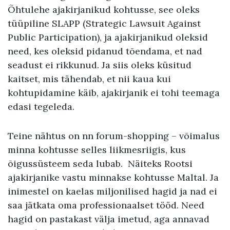
Õhtulehe ajakirjanikud kohtusse, see oleks
tüüpiline SLAPP (Strategic Lawsuit Against
Public Participation), ja ajakirjanikud oleksid
need, kes oleksid pidanud tõendama, et nad
seadust ei rikkunud. Ja siis oleks küsitud
kaitset, mis tähendab, et nii kaua kui
kohtupidamine käib, ajakirjanik ei tohi teemaga
edasi tegeleda.
Teine nähtus on nn forum-shopping – võimalus
minna kohtusse selles liikmesriigis, kus
õigussüsteem seda lubab. Näiteks Rootsi
ajakirjanike vastu minnakse kohtusse Maltal. Ja
inimestel on kaelas miljonilised hagid ja nad ei
saa jätkata oma professionaalset tööd. Need
hagid on pastakast välja imetud, aga annavad