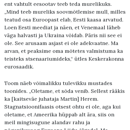
ent vahtult eesootav teeb teda murelikuks.
„Mind teeb mureliks soovmõtlemise mull, milles
teatud osa Euroopast elab, Eesti kaasa arvatud.
Loen Eesti meediat ja näen, et Venemaal läheb
väga halvasti ja Ukraina võidab. Päris nii see ei
ole. See arusaam asjast ei ole adekvaatne. Ma
arvan, et peaksime oma mõtetes valmistuma ka
teisteks stsenaariumideks,“ ütles Keskerakonna
eurosaadik.
Toom näeb võimalikku tulevikku mustades
toonides. „Oletame, et sõda venib. Sellest rääkis
ka [kaitseväe juhataja Martin] Herem.
Stagnatsioonifaasis otsest ohtu ei ole, aga kui
oletame, et Ameerika hüppab alt ära, siis on
meil mingisugune alandav rahu ja