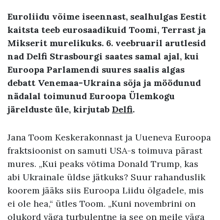
Euroliidu võime iseennast, sealhulgas Eestit
kaitsta teeb eurosaadikuid Toomi, Terrast ja
Mikserit murelikuks. 6. veebruaril arutlesid
nad Delfi Strasbourgi saates samal ajal, kui
Euroopa Parlamendi suures saalis algas
debatt Venemaa-Ukraina sõja ja möödunud
nädalal toimunud Euroopa Ülemkogu
järelduste üle, kirjutab
Delfi
.
Jana Toom Keskerakonnast ja Uueneva Euroopa
fraktsioonist on samuti USA-s toimuva pärast
mures. „Kui peaks võtima Donald Trump, kas
abi Ukrainale üldse jätkuks? Suur rahanduslik
koorem jääks siis Euroopa Liidu õlgadele, mis
ei ole hea,“ ütles Toom. „Kuni novembrini on
olukord väga turbulentne ja see on meile väga