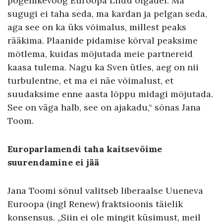
põgenikevoog Euroopa Liidu õlgadel. Ma
sugugi ei taha seda, ma kardan ja pelgan seda,
aga see on ka üks võimalus, millest peaks
rääkima. Plaanide pidamise kõrval peaksime
mõtlema, kuidas mõjutada meie partnereid
kaasa tulema. Nagu ka Sven ütles, aeg on nii
turbulentne, et ma ei näe võimalust, et
suudaksime enne aasta lõppu midagi mõjutada.
See on väga halb, see on ajakadu,“ sõnas Jana
Toom.
Europarlamendi taha kaitsevõime
suurendamine ei jää
Jana Toomi sõnul valitseb liberaalse Uueneva
Euroopa (ingl Renew) fraktsioonis täielik
konsensus. „Siin ei ole mingit küsimust, meil