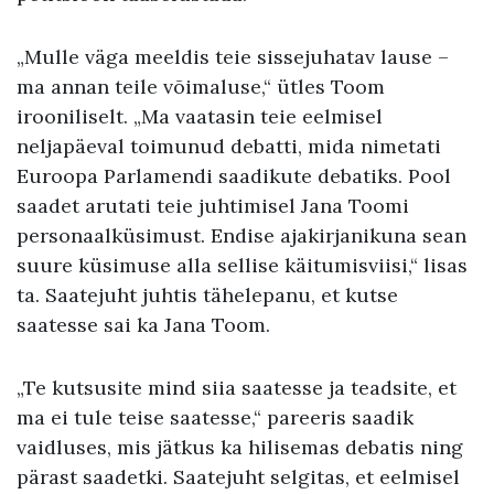
„Mulle väga meeldis teie sissejuhatav lause –
ma annan teile võimaluse,“ ütles Toom
irooniliselt. „Ma vaatasin teie eelmisel
neljapäeval toimunud debatti, mida nimetati
Euroopa Parlamendi saadikute debatiks. Pool
saadet arutati teie juhtimisel Jana Toomi
personaalküsimust. Endise ajakirjanikuna sean
suure küsimuse alla sellise käitumisviisi,“ lisas
ta. Saatejuht juhtis tähelepanu, et kutse
saatesse sai ka Jana Toom.
„Te kutsusite mind siia saatesse ja teadsite, et
ma ei tule teise saatesse,“ pareeris saadik
vaidluses, mis jätkus ka hilisemas debatis ning
pärast saadetki. Saatejuht selgitas, et eelmisel