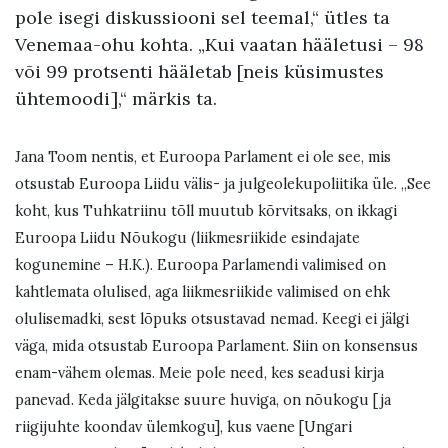
pole isegi diskussiooni sel teemal,“ ütles ta
Venemaa-ohu kohta. „Kui vaatan hääletusi – 98
või 99 protsenti hääletab [neis küsimustes
ühtemoodi],“ märkis ta.
Jana Toom nentis, et Euroopa Parlament ei ole see, mis
otsustab Euroopa Liidu välis- ja julgeolekupoliitika üle. „See
koht, kus Tuhkatriinu tõll muutub kõrvitsaks, on ikkagi
Euroopa Liidu Nõukogu (liikmesriikide esindajate
kogunemine – H.K.). Euroopa Parlamendi valimised on
kahtlemata olulised, aga liikmesriikide valimised on ehk
olulisemadki, sest lõpuks otsustavad nemad. Keegi ei jälgi
väga, mida otsustab Euroopa Parlament. Siin on konsensus
enam-vähem olemas. Meie pole need, kes seadusi kirja
panevad. Keda jälgitakse suure huviga, on nõukogu [ja
riigijuhte koondav ülemkogu], kus vaene [Ungari