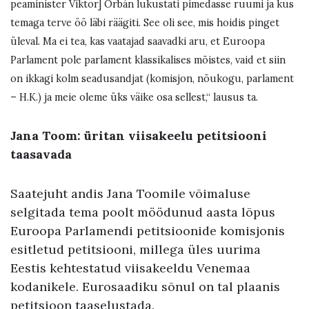
peaminister Viktor] Orbán lukustati pimedasse ruumi ja kus
temaga terve öö läbi räägiti. See oli see, mis hoidis pinget
üleval. Ma ei tea, kas vaatajad saavadki aru, et Euroopa
Parlament pole parlament klassikalises mõistes, vaid et siin
on ikkagi kolm seadusandjat (komisjon, nõukogu, parlament
– H.K.) ja meie oleme üks väike osa sellest,“ lausus ta.
Jana Toom: üritan viisakeelu petitsiooni
taasavada
Saatejuht andis Jana Toomile võimaluse
selgitada tema poolt möödunud aasta lõpus
Euroopa Parlamendi petitsioonide komisjonis
esitletud petitsiooni, millega üles uurima
Eestis kehtestatud viisakeeldu Venemaa
kodanikele. Eurosaadiku sõnul on tal plaanis
petitsioon taaselustada.