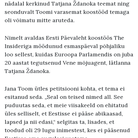
nädalal kerkinud Tatjana Ždanoka teemat ning
seonduvalt Toomi varasemat koostööd temaga
oli võimatu mitte aruteda.
Nimelt avaldas Eesti Päevaleht koostöös The
Insideriga möödunud esmaspäeval põhjaliku
loo sellest, kuidas Euroopa Parlamendis on juba
20 aastat tegutsenud Vene mõjuagent, lätlanna
Tatjana Ždanoka.
Jana Toom ütles petitsiooni kohta, et tema ei
esitanud seda. „Seal on teised nimed all. See
puduutas seda, et meie viisakeeld on ehitatud
üles selliselt, et Eestisse ei pääse abikaasad,
lapsed ja nii edasi,“ selgitas ta, lisades, et
toodud oli 29 lugu inimestest, kes ei pääsenud