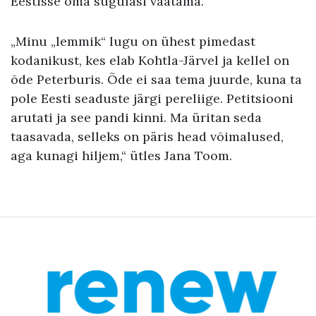
Eestisse oma sugulasi vaatama.
„Minu „lemmik“ lugu on ühest pimedast
kodanikust, kes elab Kohtla-Järvel ja kellel on
õde Peterburis. Õde ei saa tema juurde, kuna ta
pole Eesti seaduste järgi pereliige. Petitsiooni
arutati ja see pandi kinni. Ma üritan seda
taasavada, selleks on päris head võimalused,
aga kunagi hiljem,“ ütles Jana Toom.