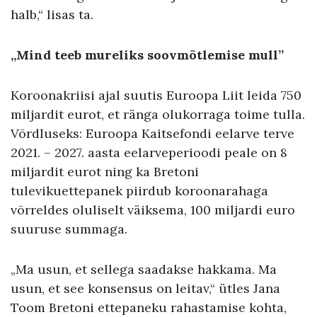
halb,“ lisas ta.
„Mind teeb mureliks soovmõtlemise mull”
Koroonakriisi ajal suutis Euroopa Liit leida 750
miljardit eurot, et ränga olukorraga toime tulla.
Võrdluseks: Euroopa Kaitsefondi eelarve terve
2021. – 2027. aasta eelarveperioodi peale on 8
miljardit eurot ning ka Bretoni
tulevikuettepanek piirdub koroonarahaga
võrreldes oluliselt väiksema, 100 miljardi euro
suuruse summaga.
„Ma usun, et sellega saadakse hakkama. Ma
usun, et see konsensus on leitav,“ ütles Jana
Toom Bretoni ettepaneku rahastamise kohta,