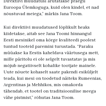
Direktiivi muudatusi arutatakse praegu
Euroopa Ülemkoguga, kuid olen kindel, et nad
nõustuvad meiega,” märkis Jana Toom.
Kui direktiivi muudatused lõplikult heaks
kiidetakse, aitab see Jana Toomi hinnangul
Eesti mesinikel oma kõrge kvaliteedi poolest
tuntud tooteid paremini turustada. “Paraku
müüakse ka Eestis kaheldava väärtusega mett,
mille päritolu ei ole selgelt tuvastatav ja mis
mõjub negatiivselt kohalike tootjate mainele.
Uute nõuete kohaselt saate pakendi esiküljelt
teada, kui mesi on toodetud näiteks Rumeenias,
Argentinas ja Mehhikos, mis omakorda
tähendab, et tootel on traditsioonilise meega
vähe pistmist,” rõhutas Jana Toom.