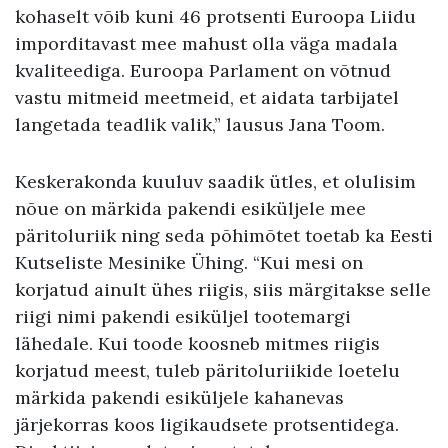
kohaselt võib kuni 46 protsenti Euroopa Liidu
imporditavast mee mahust olla väga madala
kvaliteediga. Euroopa Parlament on võtnud
vastu mitmeid meetmeid, et aidata tarbijatel
langetada teadlik valik,” lausus Jana Toom.
Keskerakonda kuuluv saadik ütles, et olulisim
nõue on märkida pakendi esiküljele mee
päritoluriik ning seda põhimõtet toetab ka Eesti
Kutseliste Mesinike Ühing. “Kui mesi on
korjatud ainult ühes riigis, siis märgitakse selle
riigi nimi pakendi esiküljel tootemargi
lähedale. Kui toode koosneb mitmes riigis
korjatud meest, tuleb päritoluriikide loetelu
märkida pakendi esiküljele kahanevas
järjekorras koos ligikaudsete protsentidega.