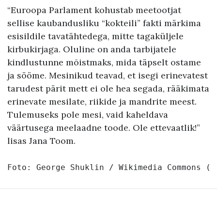
“Euroopa Parlament kohustab meetootjat
sellise kaubandusliku “kokteili” fakti märkima
esisildile tavatähtedega, mitte tagaküljele
kirbukirjaga. Oluline on anda tarbijatele
kindlustunne mõistmaks, mida täpselt ostame
ja sööme. Mesinikud teavad, et isegi erinevatest
tarudest pärit mett ei ole hea segada, rääkimata
erinevate mesilate, riikide ja mandrite meest.
Tulemuseks pole mesi, vaid kaheldava
väärtusega meelaadne toode. Ole ettevaatlik!”
lisas Jana Toom.
Foto: 
George Shuklin / Wikimedia Commons
 (
C