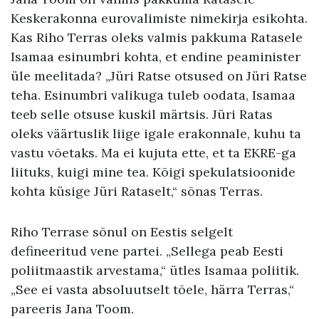
Keskerakonna eurovalimiste nimekirja esikohta.
Kas Riho Terras oleks valmis pakkuma Ratasele
Isamaa esinumbri kohta, et endine peaminister
üle meelitada? „Jüri Ratse otsused on Jüri Ratse
teha. Esinumbri valikuga tuleb oodata, Isamaa
teeb selle otsuse kuskil märtsis. Jüri Ratas
oleks väärtuslik liige igale erakonnale, kuhu ta
vastu võetaks. Ma ei kujuta ette, et ta EKRE-ga
liituks, kuigi mine tea. Kõigi spekulatsioonide
kohta küsige Jüri Rataselt,“ sõnas Terras.
Riho Terrase sõnul on Eestis selgelt
defineeritud vene partei. „Sellega peab Eesti
poliitmaastik arvestama,“ ütles Isamaa poliitik.
„See ei vasta absoluutselt tõele, härra Terras,“
pareeris Jana Toom.