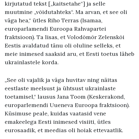
kirjutatud tekst [„kaitsetahe“] ja selle
muutmine „võidutahteks“. Ma arvan, et see oli
väga hea,“ ütles Riho Terras (Isamaa,
europarlamendi Euroopa Rahvapartei
fraktsioon). Ta lisas, et Volodõmõr Zelenskõi
Eestis avaldatud tänu oli oluline selleks, et
meie inimesed saaksid aru, et Eesti toetus läheb
ukrainlastele korda.
„See oli vajalik ja väga huvitav ning näitas
eestlaste meelsust ja ühtsust ukrainlaste
toetamisel,“ lausus Jana Toom (Keskerakond,
europarlemendi Uueneva Euroopa fraktsioon).
Küsimuse peale, kuidas vaatasid vene
emakeelega Eesti inimesed visiiti, ütles
eurosaadik, et meedias oli hoiak ettevaatlik.