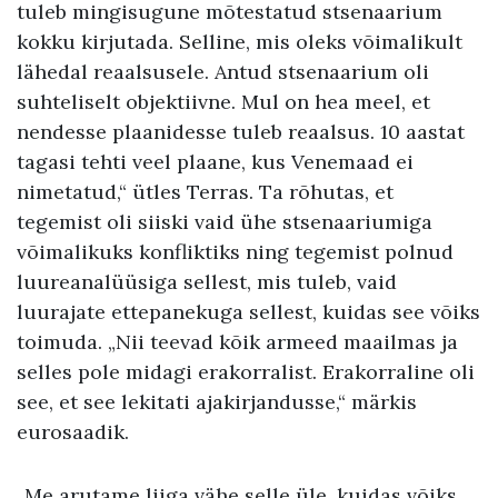
tuleb mingisugune mõtestatud stsenaarium
kokku kirjutada. Selline, mis oleks võimalikult
lähedal reaalsusele. Antud stsenaarium oli
suhteliselt objektiivne. Mul on hea meel, et
nendesse plaanidesse tuleb reaalsus. 10 aastat
tagasi tehti veel plaane, kus Venemaad ei
nimetatud,“ ütles Terras. Ta rõhutas, et
tegemist oli siiski vaid ühe stsenaariumiga
võimalikuks konfliktiks ning tegemist polnud
luureanalüüsiga sellest, mis tuleb, vaid
luurajate ettepanekuga sellest, kuidas see võiks
toimuda. „Nii teevad kõik armeed maailmas ja
selles pole midagi erakorralist. Erakorraline oli
see, et see lekitati ajakirjandusse,“ märkis
eurosaadik.
„Me arutame liiga vähe selle üle, kuidas võiks