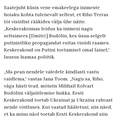
Saatejuht küsis vene emakeelega inimeste
hoiaku kohta tulenevalt sellest, et Riho Terras
tõi visiidist rääkides välja ühe näite.
„Keskerakonnas leidus ka inimesi nagu
seltsimees [Dmitri] Budõlin, kes üsna selgelt
putinistliku propagandat esitas visiidi raames.
Keskerakond on Putini toetamisel omal lainel,“
lausus Isamaa poliitik.
„Ma pean nendele valedele kindlasti vastu
vaidlema,“ vastas Jana Toom. „Nagu sa, Riho,
väga hästi tead, mõistis Mihhail Kõlvart
Budõlini väljaütlemise hukka. Eesti
Keskerakond toetab Ukrainat ja Ukraina rahvast
nende võitluses. Kui vaatad hääletusi, siis näed,
et ka minu näol toetab Eesti Keskerakond siin