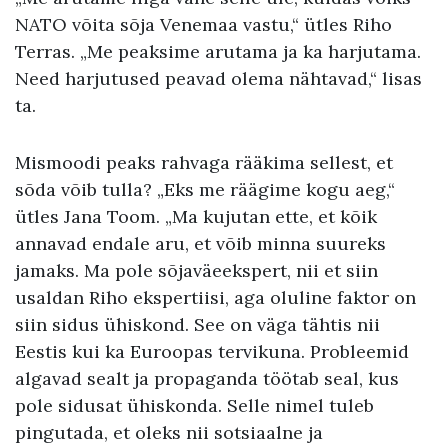
NATO võita sõja Venemaa vastu,“ ütles Riho
Terras. „Me peaksime arutama ja ka harjutama.
Need harjutused peavad olema nähtavad,“ lisas
ta.
Mismoodi peaks rahvaga rääkima sellest, et
sõda võib tulla? „Eks me räägime kogu aeg,“
ütles Jana Toom. „Ma kujutan ette, et kõik
annavad endale aru, et võib minna suureks
jamaks. Ma pole sõjaväeekspert, nii et siin
usaldan Riho ekspertiisi, aga oluline faktor on
siin sidus ühiskond. See on väga tähtis nii
Eestis kui ka Euroopas tervikuna. Probleemid
algavad sealt ja propaganda töötab seal, kus
pole sidusat ühiskonda. Selle nimel tuleb
pingutada, et oleks nii sotsiaalne ja