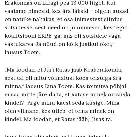
Erakonnas on ikkagi pea 13 000 liiget. Kui
vaatame nimesid, kes ära läksid – olgem ausad,
on natuke naljakas, et osa inimestest siirdus
sotsidesse, sest need on ju inimesed, kes tegid
koalitsiooni EKRE-ga, mis oli sotsidele väga
vastukarva. Ja nüüd on kõik justkui okei,“
lausus Toom.
„Ma loodan, et Jüri Ratas jääb Keskerakonda,
sest tal oli mitu võimalust koos teistega ära
minna,“ lausus Jana Toom. Kas toimuva põhjal
ei saa mitte järeldada, et Ratase minek on siiski
kindel? „Ärge minu käest seda küsige. Mina
olen viimane, kes ütleb, et tema minek on
kindel. Ma loodan, et Ratas jääb,“ lisas ta.
Jana Toom oli valmis pakkuma Ratasele