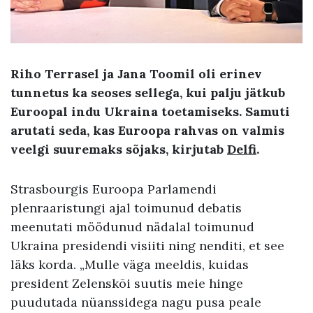
Riho Terrasel ja Jana Toomil oli erinev
tunnetus ka seoses sellega, kui palju jätkub
Euroopal indu Ukraina toetamiseks. Samuti
arutati seda, kas Euroopa rahvas on valmis
veelgi suuremaks sõjaks, kirjutab
Delfi
.
Strasbourgis Euroopa Parlamendi
plenraaristungi ajal toimunud debatis
meenutati möödunud nädalal toimunud
Ukraina presidendi visiiti ning nenditi, et see
läks korda. „Mulle väga meeldis, kuidas
president Zelenskõi suutis meie hinge
puudutada nüanssidega nagu pusa peale