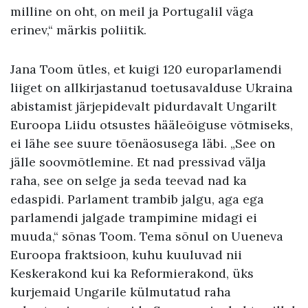
milline on oht, on meil ja Portugalil väga
erinev,“ märkis poliitik.
Jana Toom ütles, et kuigi 120 europarlamendi
liiget on allkirjastanud toetusavalduse Ukraina
abistamist järjepidevalt pidurdavalt Ungarilt
Euroopa Liidu otsustes hääleõiguse võtmiseks,
ei lähe see suure tõenäosusega läbi. „See on
jälle soovmõtlemine. Et nad pressivad välja
raha, see on selge ja seda teevad nad ka
edaspidi. Parlament trambib jalgu, aga ega
parlamendi jalgade trampimine midagi ei
muuda,“ sõnas Toom. Tema sõnul on Uueneva
Euroopa fraktsioon, kuhu kuuluvad nii
Keskerakond kui ka Reformierakond, üks
kurjemaid Ungarile külmutatud raha