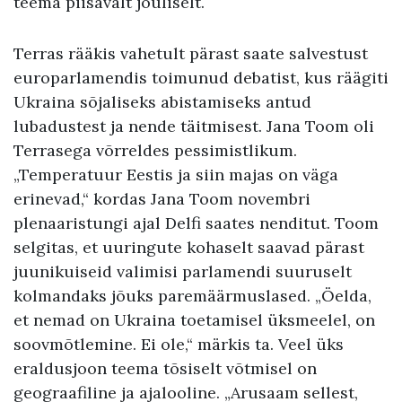
teema piisavalt jõuliselt.
Terras rääkis vahetult pärast saate salvestust
europarlamendis toimunud debatist, kus räägiti
Ukraina sõjaliseks abistamiseks antud
lubadustest ja nende täitmisest. Jana Toom oli
Terrasega võrreldes pessimistlikum.
„Temperatuur Eestis ja siin majas on väga
erinevad,“ kordas Jana Toom novembri
plenaaristungi ajal Delfi saates nenditut. Toom
selgitas, et uuringute kohaselt saavad pärast
juunikuiseid valimisi parlamendi suuruselt
kolmandaks jõuks paremäärmuslased. „Öelda,
et nemad on Ukraina toetamisel üksmeelel, on
soovmõtlemine. Ei ole,“ märkis ta. Veel üks
eraldusjoon teema tõsiselt võtmisel on
geograafiline ja ajalooline. „Arusaam sellest,