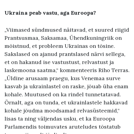
Ukraina peab vastu, aga Euroopa?
„Viimased sündmused näitavad, et suured riigid
Prantsusmaa, Saksamaa, Ühendkuningriik on
mõistnud, et probleem Ukrainas on tõsine.
Sakslased on ajanud prantslased närvi sellega,
et on hakanud ise vastustust, relvastust ja
laskemoona saatma,“ kommenteeris Riho Terras.
„Üldine arusaam praegu, kus Venemaa surve
kasvab ja ukrainlastel on raske, jõuab üha enam
kohale. Muutused on ka rindel tunnetatavad.
Õrnalt, aga on tunda, et ukrainlastele hakkavad
kohale jõudma moodsamad relvasüsteemid,“
lisas ta ning väljendas usku, et ka Euroopa
Parlamendis toimuvates aruteludes tõstatub