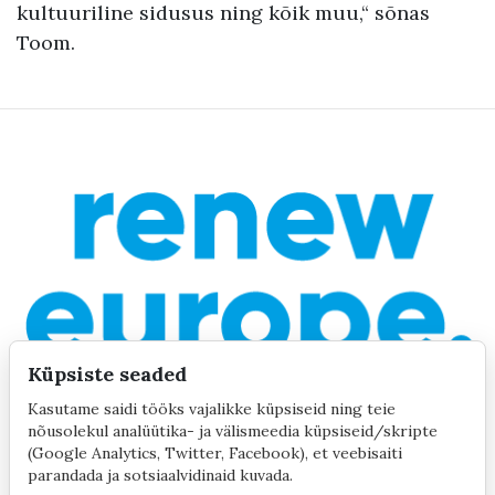
kultuuriline sidusus ning kõik muu,“ sõnas
Toom.
Küpsiste seaded
Kasutame saidi tööks vajalikke küpsiseid ning teie
nõusolekul analüütika- ja välismeedia küpsiseid/skripte
(Google Analytics, Twitter, Facebook), et veebisaiti
parandada ja sotsiaalvidinaid kuvada.
©2020 by Yana Toom
Küpsiste seaded