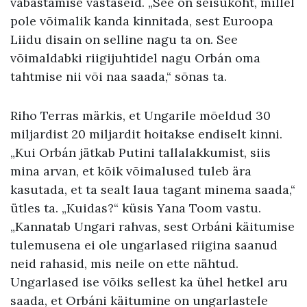
vabastamise vastaseid. „See on seisukoht, millel
pole võimalik kanda kinnitada, sest Euroopa
Liidu disain on selline nagu ta on. See
võimaldabki riigijuhtidel nagu Orbán oma
tahtmise nii või naa saada,“ sõnas ta.
Riho Terras märkis, et Ungarile mõeldud 30
miljardist 20 miljardit hoitakse endiselt kinni.
„Kui Orbán jätkab Putini tallalakkumist, siis
mina arvan, et kõik võimalused tuleb ära
kasutada, et ta sealt laua tagant minema saada,“
ütles ta. „Kuidas?“ küsis Yana Toom vastu.
„Kannatab Ungari rahvas, sest Orbáni käitumise
tulemusena ei ole ungarlased riigina saanud
neid rahasid, mis neile on ette nähtud.
Ungarlased ise võiks sellest ka ühel hetkel aru
saada, et Orbáni käitumine on ungarlastele