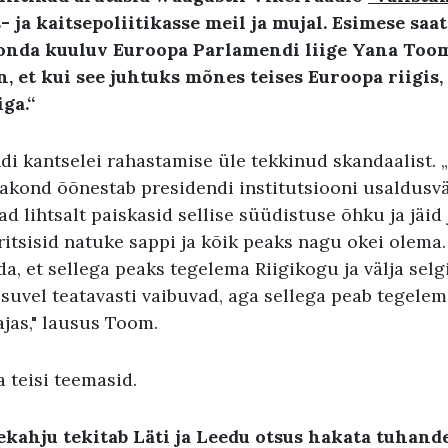
- ja kaitsepoliitikasse meil ja mujal. Esimese sa
onda kuuluv Euroopa Parlamendi liige Yana Toom
, et kui see juhtuks mõnes teises Euroopa riigis,
ga.“
ndi kantselei rahastamise üle tekkinud skandaalist.
erakond õõnestab presidendi institutsiooni usaldusv
d lihtsalt paiskasid sellise süüdistuse õhku ja jäid 
tsisid natuke sappi ja kõik peaks nagu okei olema. 
da, et sellega peaks tegelema Riigikogu ja välja sel
d suvel teatavasti vaibuvad, aga sellega peab tegelem
jas," lausus Toom.
a teisi teemasid.
ekahju tekitab Läti ja Leedu otsus hakata tuhan