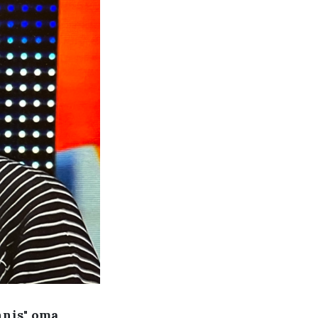
nnis"
oma