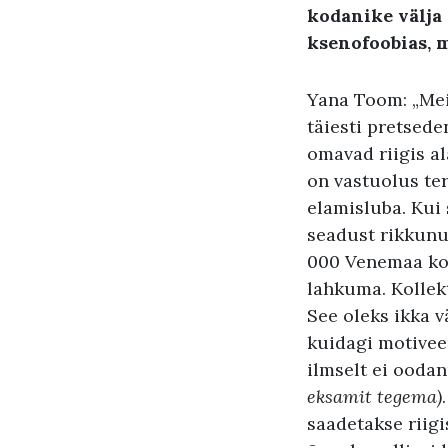
kodanike välja 
ksenofoobias, 
Yana Toom: „Meil
täiesti pretsede
omavad riigis al
on vastuolus ter
elamisluba. Kui 
seadust rikkunu
000 Venemaa kod
lahkuma. Kollek
See oleks ikka v
kuidagi motivee
ilmselt ei oodan
eksamit tegema)
saadetakse riigi