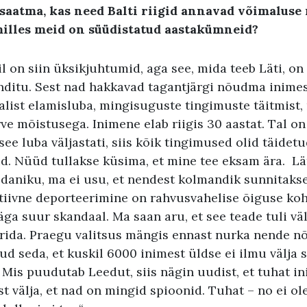
saatma, kas need Balti riigid annavad võimaluse 
milles meid on süüdistatud aastakümneid?
 on siin üksikjuhtumid, aga see, mida teeb Läti, on 
nditu. Sest nad hakkavad tagantjärgi nõudma inimest
alist elamisluba, mingisuguste tingimuste täitmist, 
ve mõistusega. Inimene elab riigis 30 aastat. Tal on
see luba väljastati, siis kõik tingimused olid täidetu
d. Nüüd tullakse küsima, et mine tee eksam ära. Lä
aniku, ma ei usu, et nendest kolmandik sunnitakse 
tiivne deporteerimine on rahvusvahelise õiguse koh
äga suur skandaal. Ma saan aru, et see teade tuli väl
rida. Praegu valitsus mängis ennast nurka nende n
ud seda, et kuskil 6000 inimest üldse ei ilmu välja 
. Mis puudutab Leedut, siis nägin uudist, et tuhat i
st välja, et nad on mingid spioonid. Tuhat – no ei ol