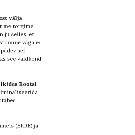
st välja
et me torgime
 ju selles, et
astumine väga ei
e pädev sel
eks see valdkond
iikides Rootsi
iminaliseerida
stahes
.
amets (EKRE) ja