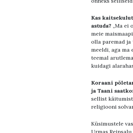
õnneks selliseid 
Kas kaitsekulut
astuda?
„Ma ei 
meie maismaapiir
olla paremad ja 
meeldi, aga ma e
teemal arutlema.
kuidagi alaraha
Koraani põletam
ja Taani saatk
sellist käitumis
religiooni solv
Küsimustele vas
Urmas Reinsalu 