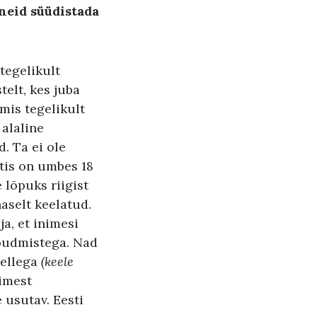
neid süüdistada
tegelikult
elt, kes juba
mis tegelikult
 alaline
d. Ta ei ole
tis on umbes 18
lõpuks riigist
aselt keelatud.
ja, et inimesi
õudmistega. Nad
sellega
(keele
nimest
e usutav. Eesti