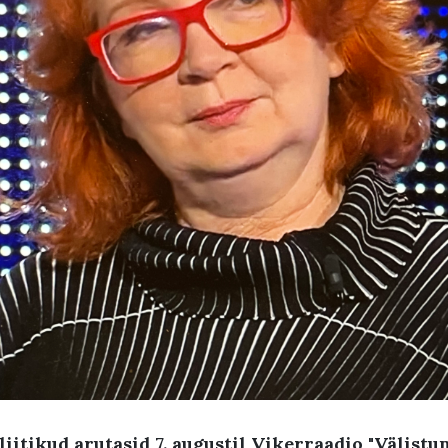
iitikud arutasid 7. augustil Vikerraadio
"Välistu