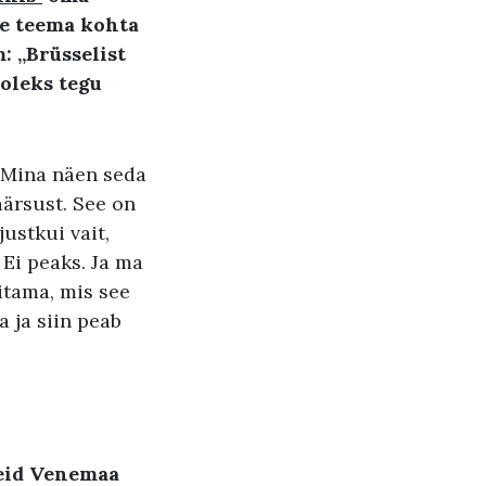
ate teema kohta
: „Brüsselist
 oleks tegu
 „Mina näen seda
äärsust. See on
justkui vait,
Ei peaks. Ja ma
gitama, mis see
a ja siin peab
deid Venemaa