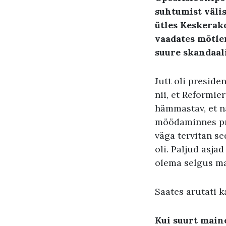
suhtumist välis
ütles Keskerak
vaadates mõtlen
suure skandaali
Jutt oli preside
nii, et Reformi
hämmastav, et na
möödaminnes pri
väga tervitan se
oli. Paljud asja
olema selgus ma
Saates arutati k
Kui suurt main