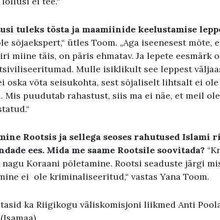
lollusi ei tee.“
usi tuleks tõsta ja maamiinide keelustamise leppe
ole sõjaekspert,“ ütles Toom. „Aga iseenesest mõte, 
i miine täis, on päris ehmatav. Ja lepete eesmärk on
tsiviliseeritumad. Mulle isiklikult see leppest välja
i oska võta seisukohta, sest sõjaliselt lihtsalt ei ol
 Mis puudutab rahastust, siis ma ei näe, et meil ol
statud.“
ine Rootsis ja sellega seoses rahutused Islami r
ondade ees. Mida me saame Rootsile soovitada?
“Kr
t nagu Koraani põletamine. Rootsi seaduste järgi mi
amine ei ole kriminaliseeritud,“ vastas Yana Toom
tasid ka Riigikogu väliskomisjoni liikmed Anti Pool
(Isamaa).