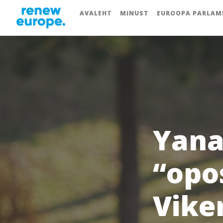
AVALEHT
MINUST
EUROOPA PARLAM
Yana
“opos
Vike