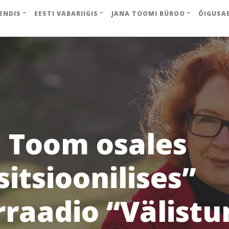
ENDIS
EESTI VABARIIGIS
JANA TOOMI BÜROO
ÕIGUSA
 Toom osales
itsioonilises”
rraadio “Välistu