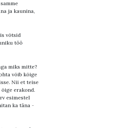
a samme
ana ja kaunina,
is võtsid
uniku töö
 aga miks mitte?
kohta võib kõige
sse. Nii et teise
s õige erakond.
arv esimestel
itan ka täna -