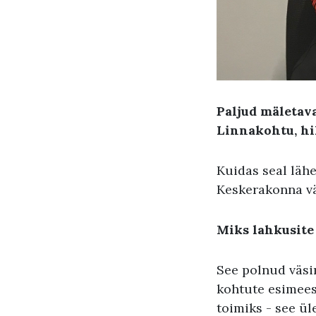
Paljud mäletava
Linnakohtu, hil
Kuidas seal lähe
Keskerakonna vä
Miks lahkusite
See polnud väsim
kohtute esimees.
toimiks - see ül