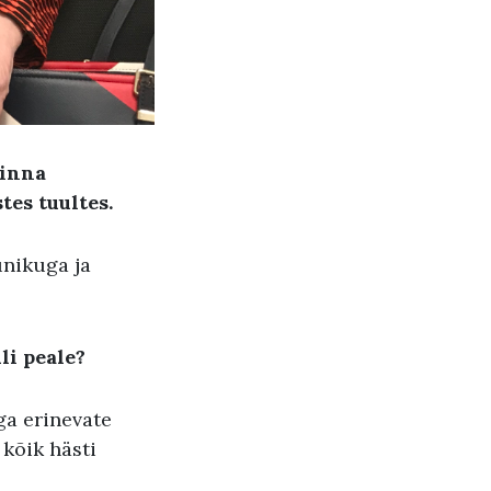
linna
tes tuultes.
unikuga ja
li peale
?
ega erinevate
 kõik hästi