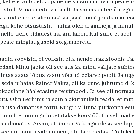
 kellele võib öelda: paneme su sinna diivani peale i
lt istud. Mina ei istu vaikselt. Ja samas ei tee ühteg
s kuud enne erakonnast väljaastumist jõudsin arusa
Aga kohe otsustasin – mina olen äramineja ja minul 
neile, kelle ridadest ma ära lähen. Kui sulle ei sobi,
e peale mingisuguseid solgiämbreid.
did soovisid, et võiksin olla nende fraktsioonis Ta
dasi. Minu jaoks oli see aus ka minu valijate suhte
äletas aasta lõpus vastu võetud eelarve poolt. Ja tege
i seda juhatas Rainer Vakra, oli ka enne juhtumeid, k
kaaslane hääletasime teistmoodi. Ja see oli normaa
iti. Olin Berliinis ja sain ajakirjanikelt teada, et min
lja usaldamatuse tõttu. Kuigi Tallinna piirkonna es
tanud, et minuga lõpetatakse koostöö. Ilmselt nad e
saldamatus. Arvan, et Rainer Vakraga oleks see lõp
see nii, mina usaldan neid, elu läheb edasi. Tolleks 