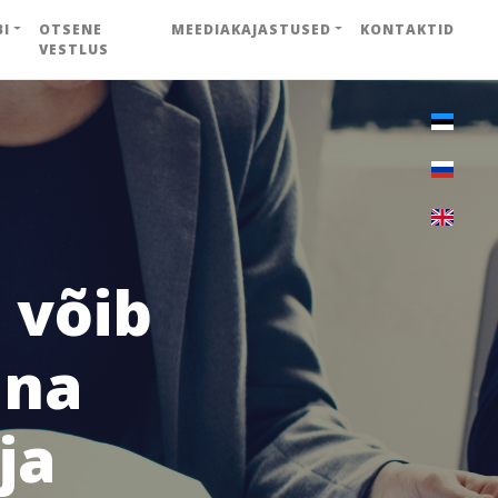
BI
OTSENE
MEEDIAKAJASTUSED
KONTAKTID
VESTLUS
 võib
nna
ja