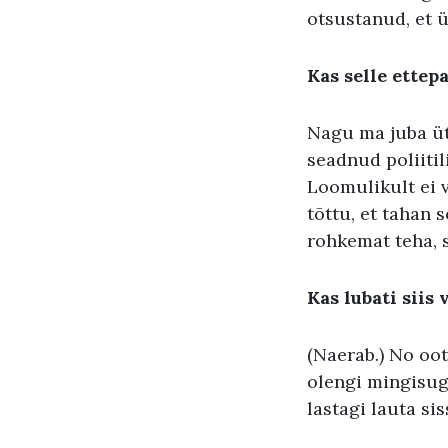
otsustanud, et 
Kas selle ette
Nagu ma juba ütl
seadnud poliitil
Loomulikult ei v
tõttu, et tahan 
rohkemat teha, s
Kas lubati siis
(Naerab.) No oot
olengi mingisugu
lastagi lauta sis