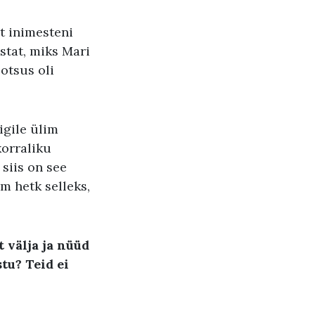
et inimesteni
stat, miks Mari
 otsus oli
iigile ülim
korraliku
 siis on see
m hetk selleks,
 välja ja nüüd
stu
? Teid ei