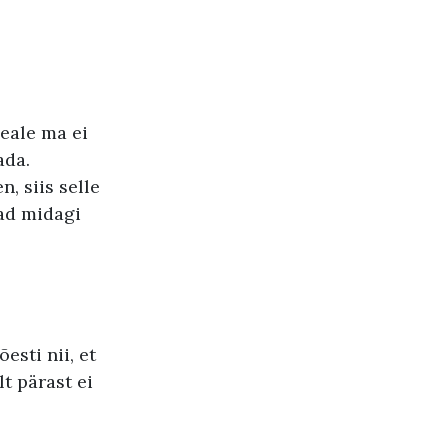
peale ma ei
ada.
, siis selle
had midagi
esti nii, et
t pärast ei