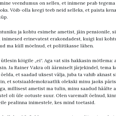
emine veendumus on selles, et inimene peab tegem
oks. Võib-olla keegi teeb neid selleks, et paista ken
üüp.
tuniku ja kohtu esimehe ametist, jäin pensionile, si
 inimesed erinevatest erakondadest, kuigi kui koht
nud ma küll mõelnud, et poliitikasse lähen.
ütlesin kõigile „ei“. Aga vat siis hakkasin mõtlema:
sin. Ja Rainer Vakra oli äärmiselt järjekindel, tema 
elda, et saadad uksest välja, juba ta vahib aknast si
in, et sotsiaaldemokraatlik olekski minu jaoks päri
ga, millisest ametist ma tulin, minu saadud häälte 
stel oli üle ootuste suur. Olen varemalt öelnud, kinn
le pealinna inimestele, kes mind toetasid.