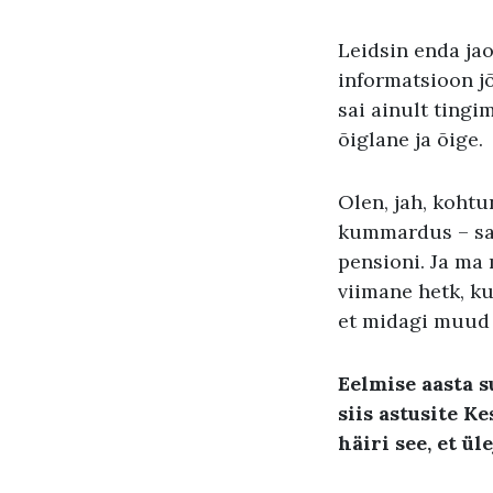
Leidsin enda jao
informatsioon jõ
sai ainult tingi
õiglane ja õige.
Olen, jah, kohtu
kummardus – saa
pensioni. Ja ma 
viimane hetk, ku
et midagi muud 
Eelmise aasta s
siis astusite K
h
äiri see, et ül