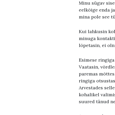
Minu sügav sis
eelkõige enda ja
mina pole see t
Kui lahkusin koh
minuga kontakti
lõpetasin, ei ol
Esimese ringiga 
Vaatasin, võrdle
paremas mõttes ö
ringiga otsustas
Arvestades selle
kohalikel valimi
suured tänud nei