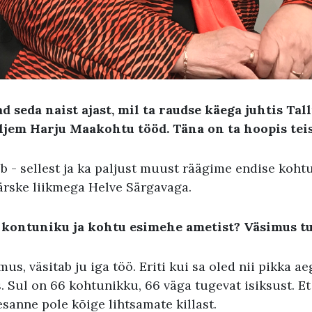
d seda naist ajast, mil ta raudse käega juhtis Tal
jem Harju Maakohtu tööd. Täna on ta hoopis teis
b - sellest ja ka paljust muust räägime endise koht
rske liikmega Helve Särgavaga.
 kontuniku ja kohtu esimehe ametist? Väsimus tu
us, väsitab ju iga töö. Eriti kui sa oled nii pikka a
 Sul on 66 kohtunikku, 66 väga tugevat isiksust. Et
esanne pole kõige lihtsamate killast.