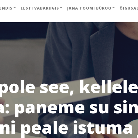
ENDIS
EESTI VABARIIGIS
JANA TOOMI BÜROO
ÕIGUSA
ole see, kellele
a: paneme su si
ni peale istuma 