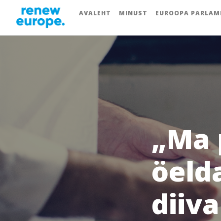
AVALEHT
MINUST
EUROOPA PARLAM
„Ma p
öeld
diiva