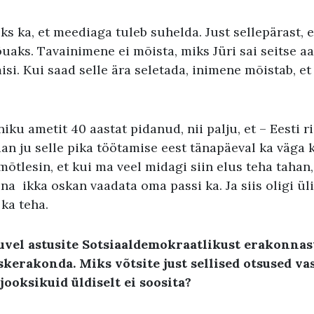
ks ka, et meediaga tuleb suhelda. Just sellepärast, 
uaks. Tavainimene ei mõista, miks Jüri sai seitse aa
misi. Kui saad selle ära seletada, inimene mõistab, et
niku ametit 40 aastat pidanud, nii palju, et – Eesti r
n ju selle pika töötamise eest tänapäeval ka väga 
mõtlesin, et kui ma veel midagi siin elus teha tahan,
na ikka oskan vaadata oma passi ka. Ja siis oligi üli
ka teha.
uvel astusite Sotsiaaldemokraatlikust erakonnast
eskerakonda. Miks võtsite just sellised otsused va
ejooksikuid üldiselt ei soosita
?