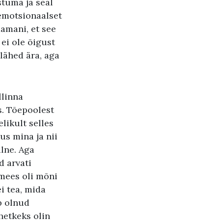
stuma ja seal
i emotsionaalset
amani, et see
ei ole õigust
 lähed ära, aga
llinna
s. Tõepoolest
likult selles
us mina ja nii
lne. Aga
d arvati
imees oli mõni
i tea, mida
p olnud
hetkeks olin