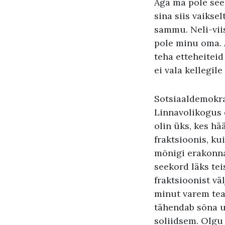
Aga ma pole see,
sina siis vaikse
sammu. Neli-vii
pole minu oma. 
teha etteheiteid 
ei vala kellegil
Sotsiaaldemokraa
Linnavolikogus e
olin üks, kes hä
fraktsioonis, ku
mõnigi erakonna
seekord läks teis
fraktsioonist vä
minut varem tea
tähendab sõna u
soliidsem. Olgu 