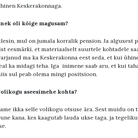
ühinen Keskerakonnaga.
panek oli kõige magusam
?
esin, mul on jumala korralik pension. Ja algusest 
ist eesmärki, et materiaalselt suurtele kohtadele sa
arjanud ma ka Keskerakonna eest seda, et kui ühinen
seal ka midagi teha. Iga inimene saab aru, et kui ta
iis sul peab olema mingi positsioon.
 volikogu aseesimehe kohta
?
ame ikka selle volikogu otsuse ära. Sest muidu on tõ
ne kana, kes kaagutab lauda ukse taga, ja tegelikul
se.