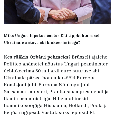
Miks Ungari lõpuks nõustus ELi tippkohtumisel
Ukrainale antava abi blokeerimisega?
Kes rääkis Orbáni pehmeks?
Brüsseli ajalehe
Politico andmetel nõustus Ungari peaminister
deblokeerima 50 miljardi euro suuruse abi
Ukrainale pärast hommikusööki Euroopa
Komisjoni juhi, Euroopa Nõukogu juhi,
Saksamaa kantsleri, Prantsusmaa presidendi ja
Itaalia peaministriga. Hiljem ühinesid
hommikusöögiga Hispaania, Hollandi, Poola ja
Belgia riigipead. Vastutasuks leppisid ELi