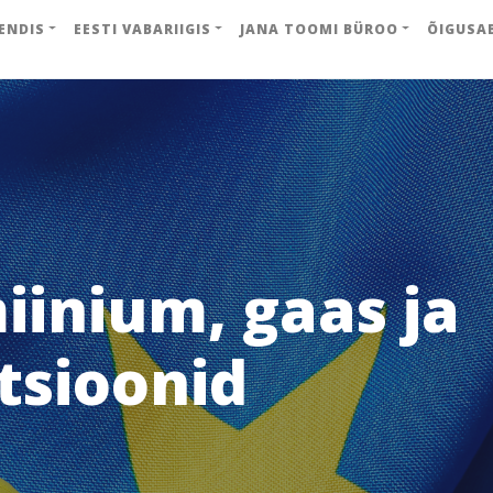
ENDIS
EESTI VABARIIGIS
JANA TOOMI BÜROO
ÕIGUSA
iinium, gaas ja
tsioonid