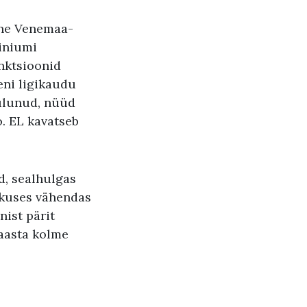
ine Venemaa-
iniumi
nktsioonid
eni ligikaudu
ulunud, nüüd
o. EL kavatseb
id, sealhulgas
kkuses vähendas
ist pärit
 aasta kolme