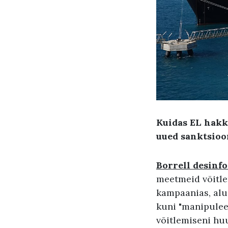
Kuidas EL hakk
uued sanktsioo
Borrell desinf
meetmeid võitle
kampaanias, alu
kuni "manipuleer
võitlemiseni huu