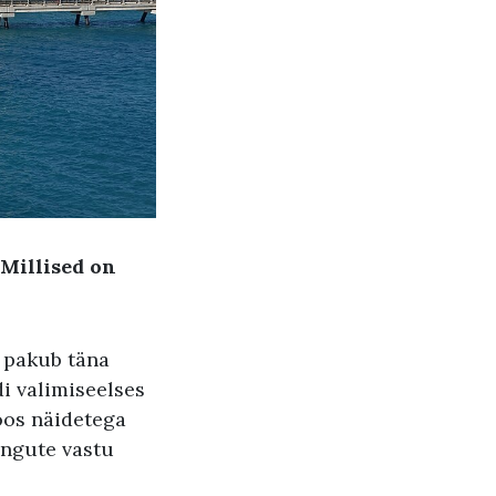
Millised on
 pakub täna
i valimiseelses
oos näidetega
ingute vastu