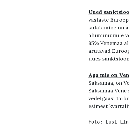
Uued sanktsioo
vastaste Euroop
sulatamine on ä
alumiiniumile v
85% Venemaa alu
arutavad Euroopa
uues sanktsioon
Aga mis on Ve
Saksamaa, on Ve
Saksamaa Vene g
vedelgaasi tarbi
esimest kvartalit
Foto: 
Lusi Lin