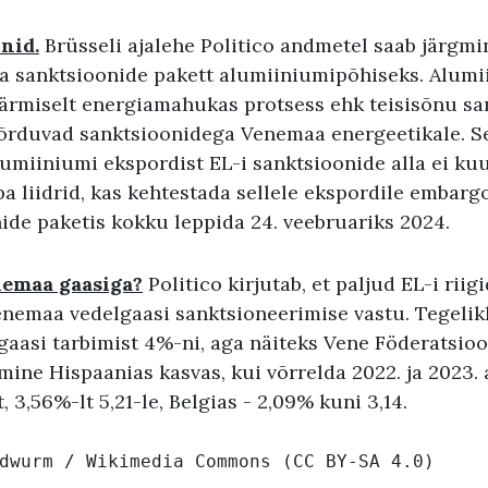
nid.
Brüsseli ajalehe Politico andmetel saab järgm
a sanktsioonide pakett alumiiniumipõhiseks. Alumi
ärmiselt energiamahukas protsess ehk teisisõnu sa
õrduvad sanktsioonidega Venemaa energeetikale. S
miiniumi ekspordist EL-i sanktsioonide alla ei ku
 liidrid, kas kehtestada sellele ekspordile embarg
ide paketis kokku leppida 24. veebruariks 2024.
nemaa gaasiga?
Politico kirjutab, et paljud EL-i riig
nemaa vedelgaasi sanktsioneerimise vastu. Tegeli
aasi tarbimist 4%-ni, aga näiteks Vene Föderatsioon
mine Hispaanias kasvas, kui võrrelda 2022. ja 2023.
, 3,56%-lt 5,21-le, Belgias - 2,09% kuni 3,14.
dwurm / Wikimedia Commons
 (
CC BY-SA 4.0
)