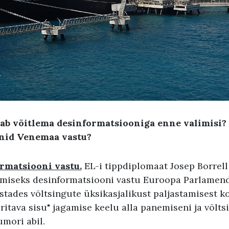
ab võitlema desinformatsiooniga enne valimisi? 
nid Venemaa vastu?
ormatsiooni vastu.
EL-i tippdiplomaat Josep Borrell
miseks desinformatsiooni vastu Euroopa Parlamend
stades võltsingute üksikasjalikust paljastamisest k
itava sisu" jagamise keelu alla panemiseni ja võlts
mori abil.