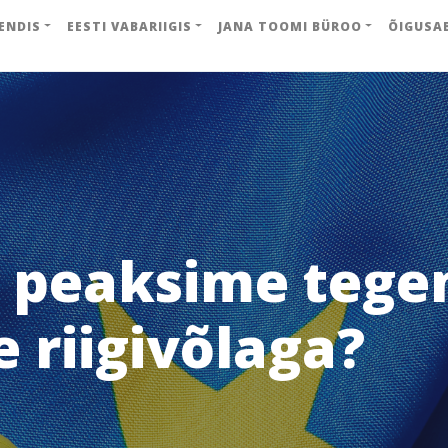
ENDIS
EESTI VABARIIGIS
JANA TOOMI BÜROO
ÕIGUSA
 peaksime teg
 riigivõlaga?