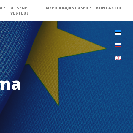
BI
OTSENE
MEEDIAKAJASTUSED
KONTAKTID
VESTLUS
ema