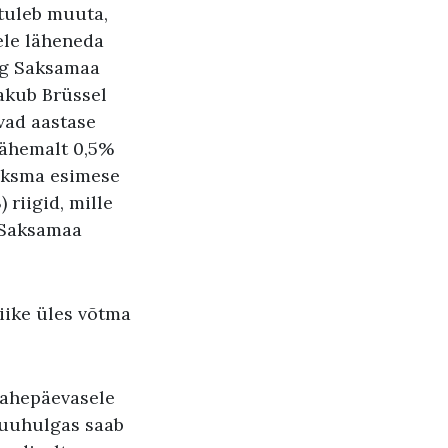
 tuleb muuta,
ele läheneda
ing Saksamaa
akub Brüssel
avad aastase
vähemalt 0,5%
maksma esimese
) riigid, mille
 Saksamaa
iike üles võtma
kahepäevasele
Muuhulgas saab