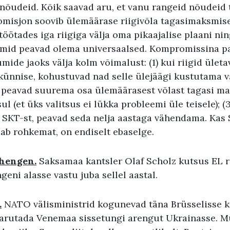
a nõudeid. Kõik saavad aru, et vanu rangeid nõudeid
misjon soovib ülemäärase riigivõla tagasimaksmis
 töötades iga riigiga välja oma pikaajalise plaani n
umid peavad olema universaalsed. Kompromissina p
iumide jaoks välja kolm võimalust: (1) kui riigid ület
ünnise, kohustuvad nad selle ülejäägi kustutama 
gid peavad suurema osa ülemäärasest võlast tagasi 
ul (et üks valitsus ei lükka probleemi üle teisele); (3
 SKT-st, peavad seda nelja aastaga vähendama. Kas
ab rohkemat, on endiselt ebaselge.
chengen.
Saksamaa kantsler Olaf Scholz kutsus EL r
ni alasse vastu juba sellel aastal.
.
NATO välisministrid kogunevad täna Brüsselisse 
 arutada Venemaa sissetungi arengut Ukrainasse. 