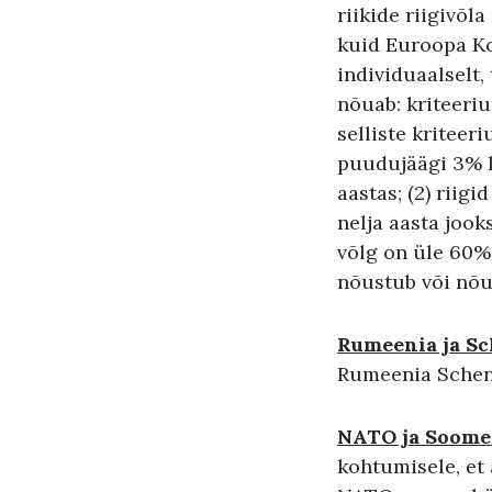
riikide riigivõl
kuid Euroopa Ko
individuaalselt,
nõuab: kriteeri
selliste kriteer
puudujäägi 3% k
aastas; (2) rii
nelja aasta jooks
võlg on üle 60%
nõustub või nõu
Rumeenia ja S
Rumeenia Schenge
NATO ja Soome
kohtumisele, et