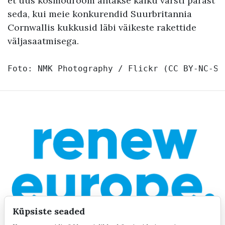
et uus kosmodroom antakse käiku varsti pärast
seda, kui meie konkurendid Suurbritannia
Cornwallis kukkusid läbi väikeste rakettide
väljasaatmisega.
Foto: 
NMK Photography
 / Flickr (
CC BY-NC-SA
Küpsiste seaded