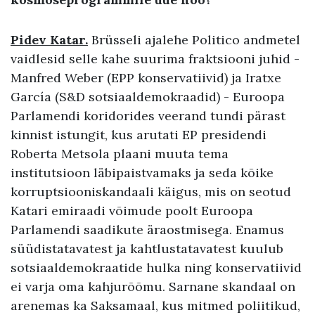
Pidev Katar.
Brüsseli ajalehe Politico andmetel
vaidlesid selle kahe suurima fraktsiooni juhid -
Manfred Weber (EPP konservatiivid) ja Iratxe
García (S&D sotsiaaldemokraadid) - Euroopa
Parlamendi koridorides veerand tundi pärast
kinnist istungit, kus arutati EP presidendi
Roberta Metsola plaani muuta tema
institutsioon läbipaistvamaks ja seda kõike
korruptsiooniskandaali käigus, mis on seotud
Katari emiraadi võimude poolt Euroopa
Parlamendi saadikute äraostmisega. Enamus
süüdistatavatest ja kahtlustatavatest kuulub
sotsiaaldemokraatide hulka ning konservatiivid
ei varja oma kahjurõõmu. Sarnane skandaal on
arenemas ka Saksamaal, kus mitmed poliitikud,