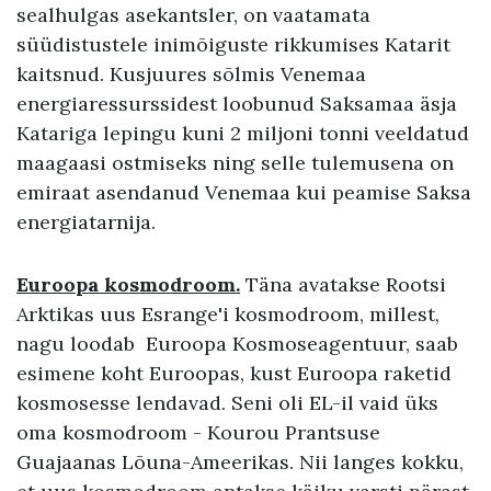
sealhulgas asekantsler, on vaatamata
süüdistustele inimõiguste rikkumises Katarit
kaitsnud. Kusjuures sõlmis Venemaa
energiaressurssidest loobunud Saksamaa äsja
Katariga lepingu kuni 2 miljoni tonni veeldatud
maagaasi ostmiseks ning selle tulemusena on
emiraat asendanud Venemaa kui peamise Saksa
energiatarnija.
Euroopa kosmodroom.
Täna avatakse Rootsi
Arktikas uus Esrange'i kosmodroom, millest,
nagu loodab Euroopa Kosmoseagentuur, saab
esimene koht Euroopas, kust Euroopa raketid
kosmosesse lendavad. Seni oli EL-il vaid üks
oma kosmodroom - Kourou Prantsuse
Guajaanas Lõuna-Ameerikas. Nii langes kokku,