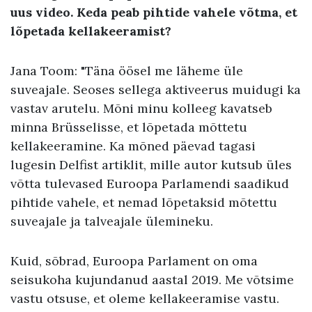
uus video. Keda
peab pihtide vahele võtma, et
lõpetada kellakeeramist?
Jana Toom: "
Täna öösel me läheme üle
suveajale. Seoses sellega aktiveerus muidugi ka
vastav arutelu. Mõni minu kolleeg kavatseb
minna Brüsselisse, et lõpetada mõttetu
kellakeeramine. Ka mõned päevad tagasi
lugesin Delfist artiklit, mille autor kutsub üles
võtta tulevased Euroopa Parlamendi saadikud
pihtide vahele, et nemad lõpetaksid mõtettu
suveajale ja talveajale ülemineku.
Kuid, sõbrad, Euroopa Parlament on oma
seisukoha kujundanud aastal 2019. Me võtsime
vastu otsuse, et oleme kellakeeramise vastu.