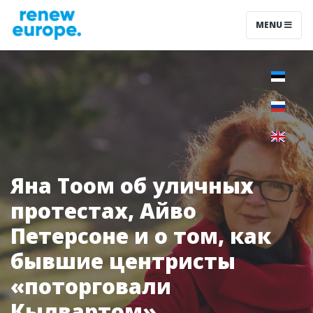
MENU
Яна Тоом об уличных
протестах, Айво
Петерсоне и о том, как
бывшие центристы
«поторговали
Кылвартом»