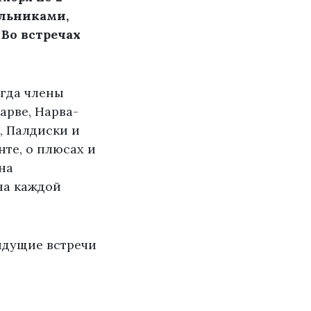
ольниками,
Во встречах
огда члены
арве, Нарва-
у, Палдиски и
нте, о плюсах и
на
на каждой
ыдущие встречи