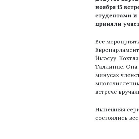
ноября 15 вст
студентами и 
приняли участ
Все мероприяти
Европарламента
Йыэсуу, Кохтла
Таллинне. Она 
минусах членст
многочисленны
встрече вручал
Нынешняя сери
состоялись вес