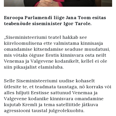
Euroopa Parlamendi liige Jana Toom esitas
teabenõude
siseminister Igor Tarole.
„Siseministeeriumi teatel hakkab see
kiireloomulisena ette valmistama kinnisasja
omandamise kitsendamise seaduse muudatusi,
mis võtaks õiguse Eestis kinnisvara osta neilt
Venemaa ja Valgevene kodanikelt, kellel ei ole
siin pikaajalist elamisluba.
Selle Siseministeeriumi uudise kohaselt
ütlesite te, et teadmata taustaga, nö korraks või
alles hiljuti Eestisse sattunud Venemaa ja
Valgevene kodanike kinnisvara omandamine
kujutab Kremli ja tema satelliitide jätkuva
agressiooni taustal julgeolekuohtu.