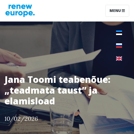
MENU
Jana Toomi teabenõue:
„teadmata taust” ja
elamisload
10/02/2026