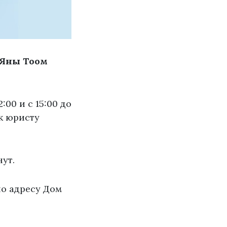
а Яны Тоом
00 и с 15:00 до
 к юристу
ут.
по адресу Дом