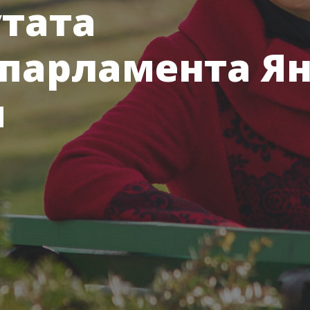
тата
опарламента Я
м