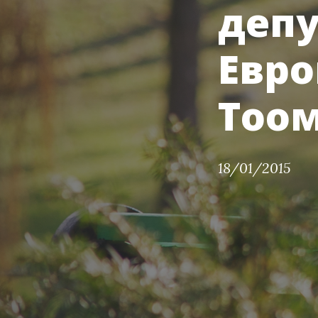
депу
Евр
Тоо
18/01/2015