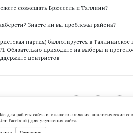
сможете совмещать Брюссель и Таллинн?
ааберсти? Знаете ли вы проблемы района?
ристская партия) баллотируется в Таллиннское 
71. Обязательно приходите на выборы и проголо
оддержите центристов!
ie для работы сайта и, с вашего согласия, аналитические c
tter, Facebook) для улучшения сайта.
©2020 by Yana Toom
Настройк
льные
Настроить