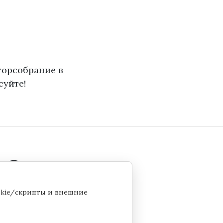
горсобрание в
суйте!
ookie/скрипты и внешние
и cookie