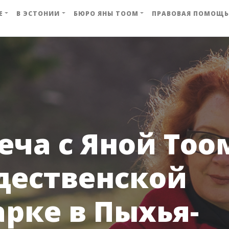
Е
В ЭСТОНИИ
БЮРО ЯНЫ ТООМ
ПРАВОВАЯ ПОМОЩЬ
еча с Яной Тоо
дественской
рке в Пыхья-