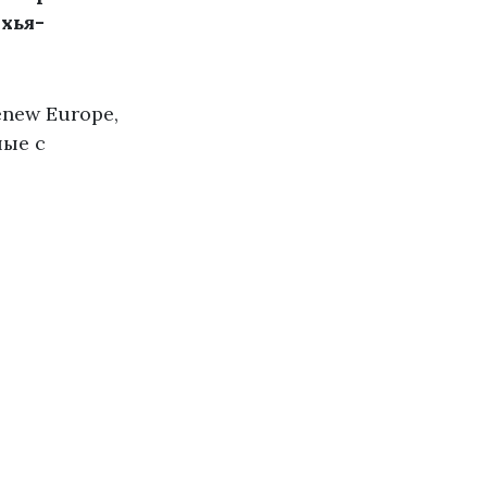
хья-
enew Europe,
ные с