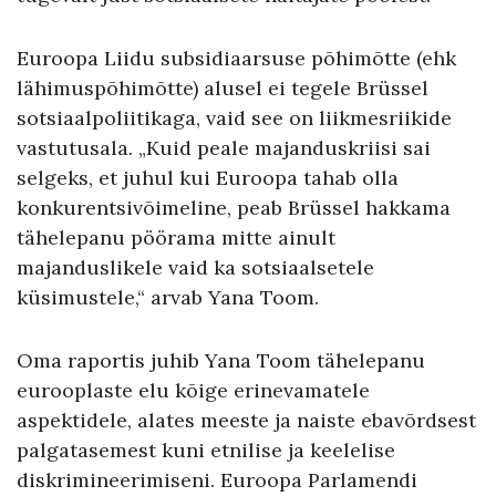
Euroopa Liidu subsidiaarsuse põhimõtte (ehk
lähimuspõhimõtte) alusel ei tegele Brüssel
sotsiaalpoliitikaga, vaid see on liikmesriikide
vastutusala. „Kuid peale majanduskriisi sai
selgeks, et juhul kui Euroopa tahab olla
konkurentsivõimeline, peab Brüssel hakkama
tähelepanu pöörama mitte ainult
majanduslikele vaid ka sotsiaalsetele
küsimustele,“ arvab Yana Toom.
Oma raportis juhib Yana Toom tähelepanu
eurooplaste elu kõige erinevamatele
aspektidele, alates meeste ja naiste ebavõrdsest
palgatasemest kuni etnilise ja keelelise
diskrimineerimiseni. Euroopa Parlamendi