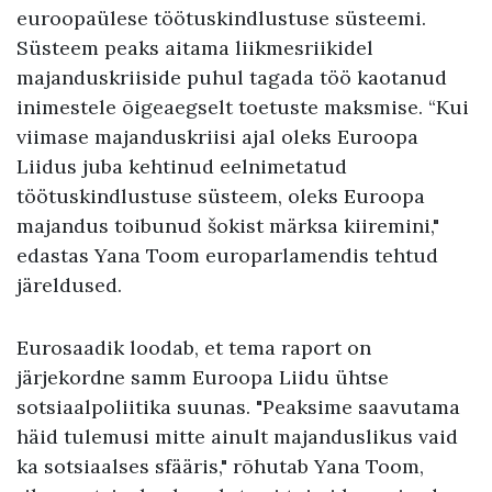
euroopaülese töötuskindlustuse süsteemi.
Süsteem peaks aitama liikmesriikidel
majanduskriiside puhul tagada töö kaotanud
inimestele õigeaegselt toetuste maksmise. “Kui
viimase majanduskriisi ajal oleks Euroopa
Liidus juba kehtinud eelnimetatud
töötuskindlustuse süsteem, oleks Euroopa
majandus toibunud šokist märksa kiiremini,"
edastas Yana Toom europarlamendis tehtud
järeldused.
Eurosaadik loodab, et tema raport on
järjekordne samm Euroopa Liidu ühtse
sotsiaalpoliitika suunas. "Peaksime saavutama
häid tulemusi mitte ainult majanduslikus vaid
ka sotsiaalses sfääris," rõhutab Yana Toom,