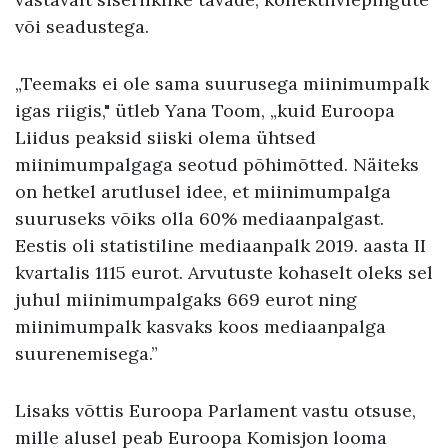
või seadustega.
„Teemaks ei ole sama suurusega miinimumpalk
igas riigis," ütleb Yana Toom, „kuid Euroopa
Liidus peaksid siiski olema ühtsed
miinimumpalgaga seotud põhimõtted. Näiteks
on hetkel arutlusel idee, et miinimumpalga
suuruseks võiks olla 60% mediaanpalgast.
Eestis oli statistiline mediaanpalk 2019. aasta II
kvartalis 1115 eurot. Arvutuste kohaselt oleks sel
juhul miinimumpalgaks 669 eurot ning
miinimumpalk kasvaks koos mediaanpalga
suurenemisega.”
Lisaks võttis Euroopa Parlament vastu otsuse,
mille alusel peab Euroopa Komisjon looma