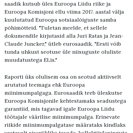
saadik kutsub üles Euroopa Liidu riike ja
Euroopa Komisjoni ellu viima 2017. aastal välja
kuulutatud Euroopa sotsiaalõiguste samba
põhimõtteid. "Tuletan meelde, et sellele
dokumendile kirjutasid alla Juri Ratas ja Jean-
Claude Juncker," ütleb eurosaadik. "Eesti võib
tunda uhkust seotuse üle niisuguste oluliste
muudatustega ELis."
Raporti üks olulisem osa on seotud aktiivselt
arutatud teemaga ehk Euroopa
miinimumpalgaga. Eurosaadik teeb üleskutse
Euroopa Komisjonile kehtestamaks seadustega
garantiid, mis tagavad igale Euroopa Liidu
töötajale väärilise miinimumpalga. Erinevate
riikide miinimumpalgatase määrataks kindlaks
vastavalt siseriiklike tavade, kollektiivlepingute