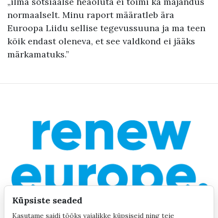
„ilma sotsiaalse heaoluta ei toimi ka majandus
normaalselt. Minu raport määratleb ära
Euroopa Liidu sellise tegevussuuna ja ma teen
kõik endast oleneva, et see valdkond ei jääks
märkamatuks.”
Küpsiste seaded
Kasutame saidi tööks vajalikke küpsiseid ning teie