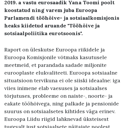
2019. a vastu eurosaadik Yana Toomi poolt
koostatud ning varem juba Euroopa
Parlamendi tööhõive- ja sotsiaalkomisjonis
heaks kiidetud aruande "Tööhõive ja
sotsiaalpoliitika eurotsoonis".
Raport on üleskutse Euroopa riikidele ja
Euroopa Komisjonile võtmaks kasutusele
meetmeid, et parandada sadade miljonite
eurooplaste elukvaliteeti. Euroopa sotsiaalne
situatsioon tervikuna ei ole siiski ideaalne: iga
viies inimene elab vaesuses ja sotsiaalses
tõrjutuses, probleeme on naiste-, noorte- ja
eakate tööhõivega, ning palkade ja pensionide
suurus on sotsiaalsetes kihtides väga erinev.
Euroopa Liidu riigid lahknevad üksteisest
tugevalt just sotsiaalsete näitajate poolest.