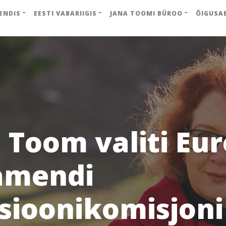
ENDIS
EESTI VABARIIGIS
JANA TOOMI BÜROO
ÕIGUSA
 Toom valiti Eu
amendi
tsioonikomisjoni