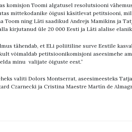
etas komisjon Toomi algatusel resolutsiooni vähemu
utas mittekodanike õigusi käsitlevat petitsiooni, mil
na Toom ning Läti saadikud Andrejs Mamikins ja Ta
lla kirjutanud üle 20 000 Eesti ja Läti alalise elanik
dmus tähendab, et ELi poliitiline surve Eestile kasva
ult võimaldab petitsioonikomisjoni aseesimehe am
lda minu valijate õiguste eest.”
heks valiti Dolors Montserrat, aseesimeesteks Tatj
ard Czarnecki ja Cristina Maestre Martín de Almagr