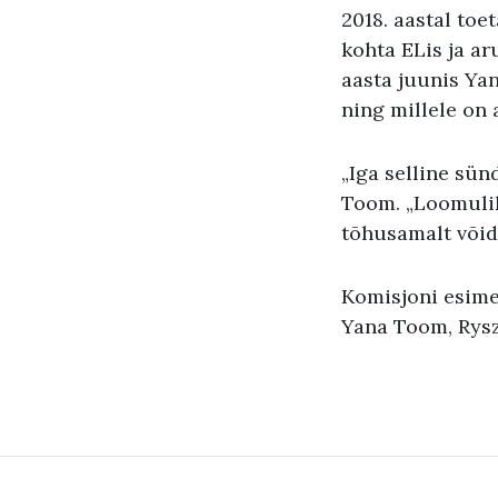
2018. aastal to
kohta ELis ja ar
aasta juunis Ya
ning millele on a
„Iga selline sün
Toom. „Loomulik
tõhusamalt võide
Komisjoni esime
Yana Toom, Rysz