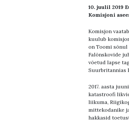
10. juulil 2019
Komisjoni asee
Komisjon vaatab
kuulub komisjon
on Toomi sõnul 
Falõnskovide juh
võetud lapse ta
Suurbritannias l
2017. aasta juu
katastroofi likv
liikuma, Riigiko
mittekodanike j
hakkasid toetus