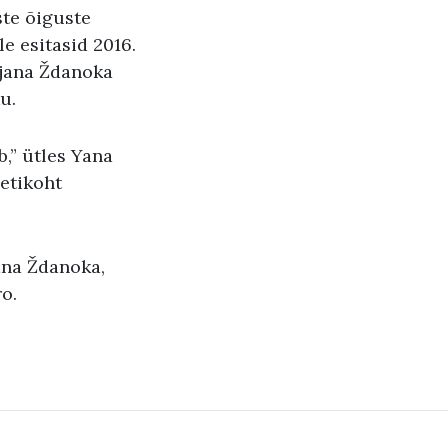
ste õiguste
le esitasid 2016.
tjana Ždanoka
u.
b,” ütles Yana
etikoht
ana Ždanoka,
o.