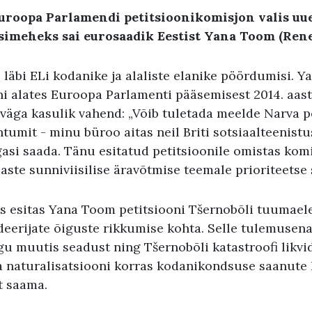
 Euroopa Parlamendi petitsioonikomisjon valis uu
simeheks sai eurosaadik Eestist Yana Toom (Ren
 läbi ELi kodanike ja alaliste elanike pöördumisi. 
i alates Euroopa Parlamenti pääsemisest 2014. aast
väga kasulik vahend: „Võib tuletada meelde Narva 
tumit - minu büroo aitas neil Briti sotsiaalteenistu
gasi saada. Tänu esitatud petitsioonile omistas kom
aste sunniviisilise äravõtmise teemale prioriteetse 
nis esitas Yana Toom petitsiooni Tšernobõli tuumael
ideerijate õiguste rikkumise kohta. Selle tulemusen
gu muutis seadust ning Tšernobõli katastroofi likvi
a naturalisatsiooni korras kodanikondsuse saanute
t saama.