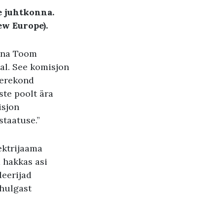
e juhtkonna.
ew Europe).
Yana Toom
al. See komisjon
perekond
ste poolt ära
isjon
staatuse.”
ektrijaama
a hakkas asi
deerijad
 hulgast