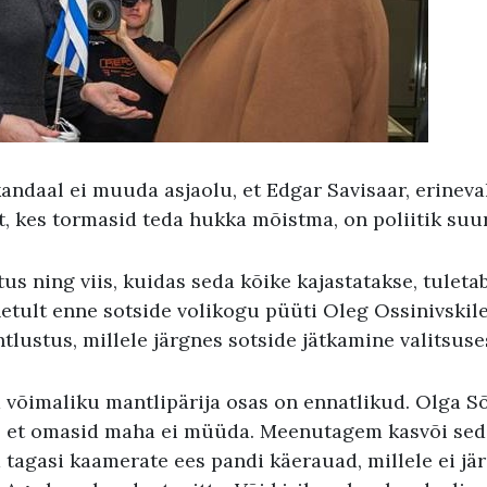
andaal ei muuda asjaolu, et Edgar Savisaar, erineva
t, kes tormasid teda hukka mõistma, on poliitik suu
s ning viis, kuidas seda kõike kajastatakse, tuleta
etult enne sotside volikogu püüti Oleg Ossinivskile
lustus, millele järgnes sotside jätkamine valitsuse
 võimaliku mantlipärija osas on ennatlikud. Olga Sõ
, et omasid maha ei müüda. Meenutagem kasvõi sed
d tagasi kaamerate ees pandi käerauad, millele ei j