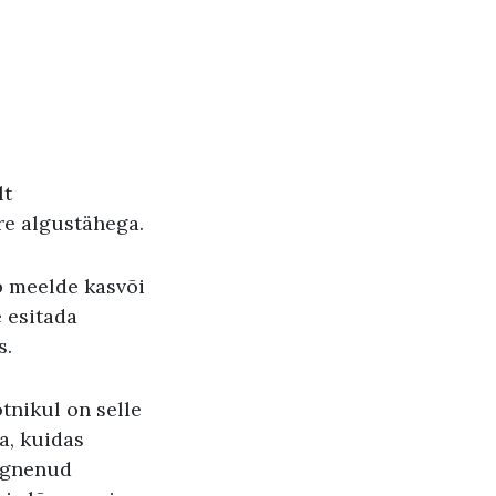
lt
re algustähega.
b meelde kasvõi
 esitada
s.
tnikul on selle
a, kuidas
ärgnenud