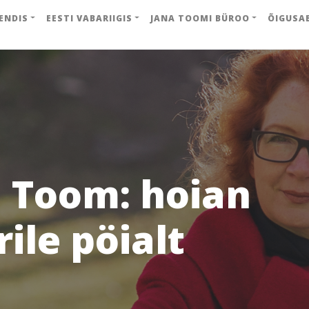
ENDIS
EESTI VABARIIGIS
JANA TOOMI BÜROO
ÕIGUSA
 Toom: hoian
ile pöialt