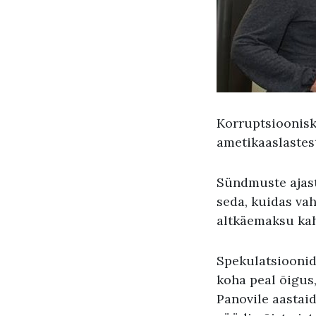
Korruptsioonisk
ametikaaslastes
Sündmuste ajastu
seda, kuidas vah
altkäemaksu kaht
Spekulatsioonid
koha peal õigus
Panovile aastai