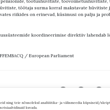
 pensionide, töötushüvitiste, töövõimetushüvitiste,
vitiste, töötaja surma korral makstavate hüvitiste 
vates riikides on erinevad, küsimusi on palju ja pr
tussüsteemide koordineerimise direktiiv lahendab 
IEFFEMBACQ / European Parliament
eid ning teie nõusolekul analüütika- ja välismeedia küpsiseid/skrip
sotsiaalvidinaid kuvada.
©2020 by Yana Toom
Küpsiste