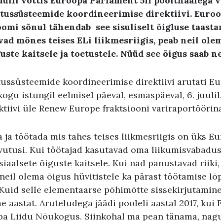
 juulil võttis Euroopa Parlament 511 poolthäälega 
stussüsteemide koordineerimise direktiivi. Euro
omi sõnul tähendab see sisuliselt õigluse taasta
ad mõnes teises ELi liikmesriigis, peab neil ole
guste kaitsele ja toetustele. Nüüd see õigus saab n
tussüsteemide koordineerimise direktiivi arutati E
ogu istungil eelmisel päeval, esmaspäeval, 6. juulil
ktiivi üle Renew Europe fraktsiooni variraportöörina
 ja töötada mis tahes teises liikmesriigis on üks E
vutusi. Kui töötajad kasutavad oma liikumisvabadust
iaalsete õiguste kaitsele. Kui nad panustavad riiki
neil olema õigus hüvitistele ka pärast töötamise lõ
. Kuid selle elementaarse põhimõtte sissekirjutamin
 aastat. Aruteludega jäädi pooleli aastal 2017, kui E
pa Liidu Nõukogus. Siinkohal ma pean tänama, nagu