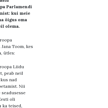
vastu
opa Parlamendi
mist: kui meie
ma õigus oma
eil olema.
uroopa
. Jana Toom, kes
, ütles:
uroopa Liidu
, peab neil
, kus nad
petamist. Nii
e seadusesse
esti oli
 ka teised,