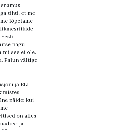
a enamus
ga tihti, et me
t me lõpetame
iikmesriikide
 Eesti
aitse nagu
nii see ei ole.
. Palun vältige
sjoni ja ELi
kimistes
lne näide: kui
ome
itised on alles
emadus- ja