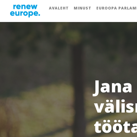
AVALEHT
MINUST
EUROOPA PARLAM
Jana
väli
tööt