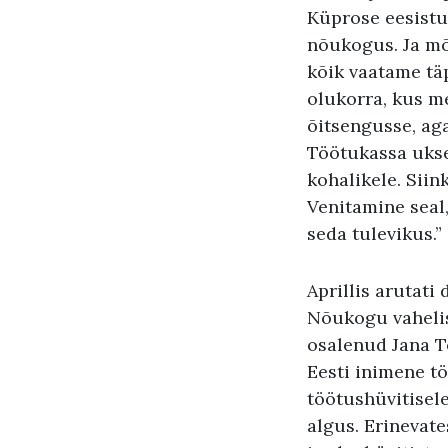
Küprose eesistu
nõukogus. Ja mõi
kõik vaatame tä
olukorra, kus me
õitsengusse, aga
Töötukassa ukse
kohalikele. Siin
Venitamine seal,
seda tulevikus.”
Aprillis arutati
Nõukogu vahelis
osalenud Jana To
Eesti inimene t
töötushüvitisele
algus. Erinevate