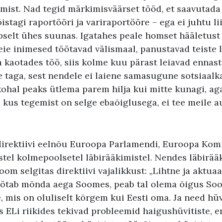
mist. Nad tegid märkimisväärset tööd, et saavutad
stagi raportööri ja variraportööre – ega ei juhtu lii
pselt ühes suunas. Igatahes peale homset hääletus
ie inimesed töötavad välismaal, panustavad teiste l
 kaotades töö, siis kolme kuu pärast leiavad ennast
 taga, sest nendele ei laiene samasugune sotsiaalk
kohal peaks ütlema parem hilja kui mitte kunagi, aga 
 kus tegemist on selge ebaõiglusega, ei tee meile au
 direktiivi eelnõu Euroopa Parlamendi, Euroopa Komi
tel kolmepoolsetel läbirääkimistel. Nendes läbirää
om selgitas direktiivi vajalikkust: „Lihtne ja aktuaa
öötab mõnda aega Soomes, peab tal olema õigus So
, mis on oluliselt kõrgem kui Eesti oma. Ja need hüv
s ELi riikides tekivad probleemid haigushüvitiste, 