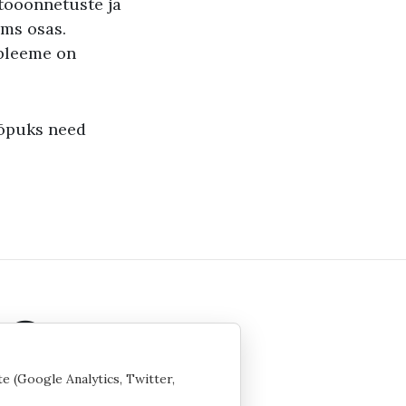
 tööõnnetuste ja
jms osas.
obleeme on
lõpuks need
te (Google Analytics, Twitter,
 seaded