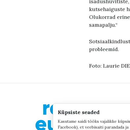
isadushüvitiste,
kutsehaiguste hü
Olukorrad erine
samapalju.“
Sotsiaalkindlus
probleemid.
Foto: Laurie D
Küpsiste seaded
Kasutame saidi tööks vajalikke küpsis
Facebook), et veebisaiti parandada ja 