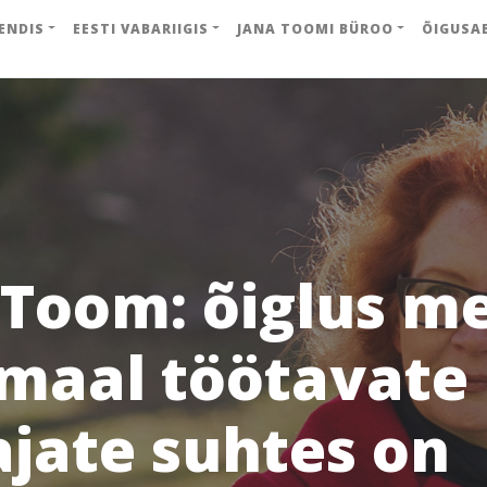
ENDIS
EESTI VABARIIGIS
JANA TOOMI BÜROO
ÕIGUSA
 Toom: õiglus m
smaal töötavate
ajate suhtes on