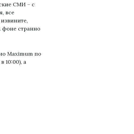
ские СМИ – с
, все
 извините,
м фоне странно
дио Maximum по
 10:00), а