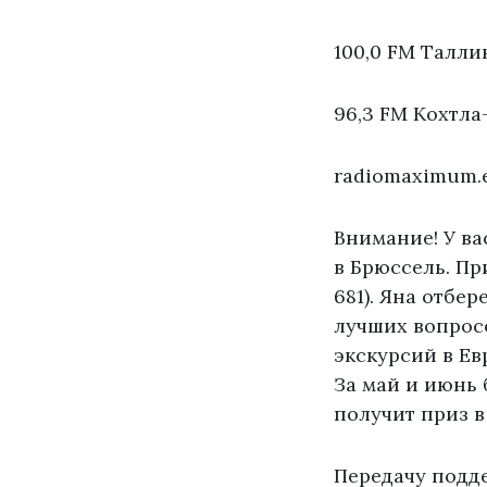
100,0 FM Талли
96,3 FM Кохтла
radiomaximum.
Внимание! У ва
в Брюссель. Пр
681). Яна отбе
лучших вопрос
экскурсий в Е
За май и июнь 
получит приз в
Передачу подд