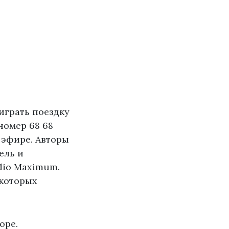
играть поездку
номер 68 68
 эфире. Авторы
ель и
dio Maximum.
 которых
ope.