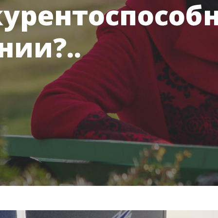
урентоспособн
нии?..