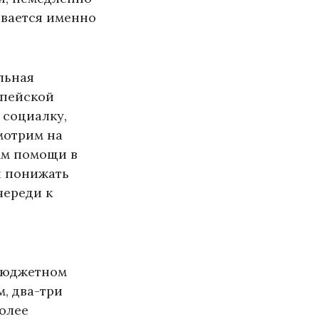
ывается именно
льная
опейской
 социалку,
мотрим на
мм помощи в
и понижать
череди к
 бюджетном
м, два-три
более