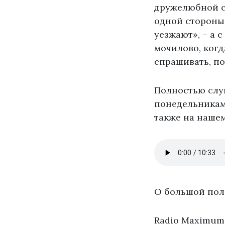
дружелюбной ст
одной стороны,
уезжают», – а с
мочилово, когд
спрашивать, по
Полностью слу
понедельникам в
также на нашем
О большой пол
Radio Maximum