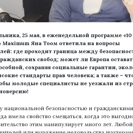
ьника, 25 мая, в еженедельной программе «10
o Maximum Яна Тоом ответила на вопросы
лей: где проходит граница между безопаснос
ражданских свобод; может ли Европа остават
собной, сохраняя социальные гарантии, эко
сокие стандарты прав человека; а также – ч
тобы молодые специалисты не уезжали из стр
иоверсию!
у национальной безопасностью и гражданскими
да имела свойство смещаться, когда это выгодно
ительство этим манипулирует много лет. Любой 
 учителей или выражение недовольства шахтерам