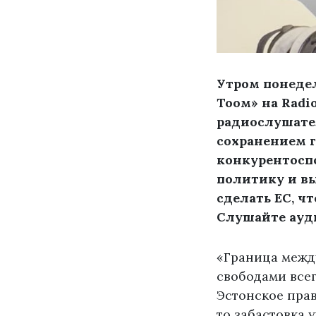
Утром понедел
Тоом» на Radi
радиослушате
сохранением г
конкурентоспо
политику и вы
сделать ЕС, ч
Слушайте ауд
«Граница межд
свободами всег
Эстонское прав
то забастовка