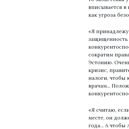
вписывается в 
как угроза без
«Я принадлежу 
защищенность 
конкурентоспос
сократим права
Эстонию. Очен
кризис, правит
налоги, чтобы 
врачам... Поло
конкурентоспо
«Я считаю, есл
месте, он долж
года... А чтоб