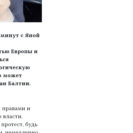
 минут с Яной
тью Европы и
ься
логическую
то может
ан Балтии.
 правами и
 власти.
протест, будь
и, немедленно