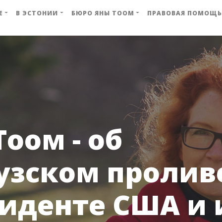
Е
В ЭСТОНИИ
БЮРО ЯНЫ ТООМ
ПРАВОВАЯ ПОМОЩЬ
Тоом - об
зском пролив
иденте США и 