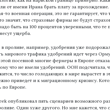
алогию, как на нарвской границе примерно. Как
и от имени Ирана брать плату за прохождение. 
ая-то военная операция, это не гарантирует, что
то значит, что страховые фирмы не будут страхов
надо быть на 100 процентов уверенными, что те 
онесут ущерба.
 в проливе, например, удобрения уже подорожал
ть мирового трафика удобрений идет через Орм
 этой посевной многие фермеры в Европе отказа
тому что не имели удобрений. ООН подсчитала, ч
ится, то число голодающих в мире вырастет в эт
ежно приведет и к миграционному кризису. Кото
ь по Европе.
ek опубликовал пять сценариев возможного ра
оливе. Один хуже другого. Но мне кажется, что