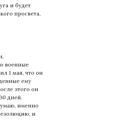
уга и будет
кого просвета,
и,
ую военные
л 1 мая, что он
еденные ему
осле этого он
30 дней.
думаю, именно
резолюцию, и