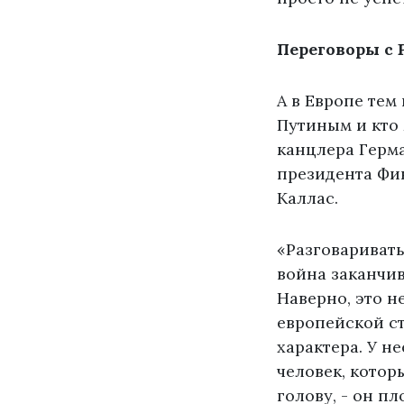
Переговоры с 
А в Европе тем
Путиным и кто 
канцлера Герм
президента Фи
Каллас.
«Разговаривать
война заканчив
Наверно, это н
европейской ст
характера. У н
человек, котор
голову, - он п