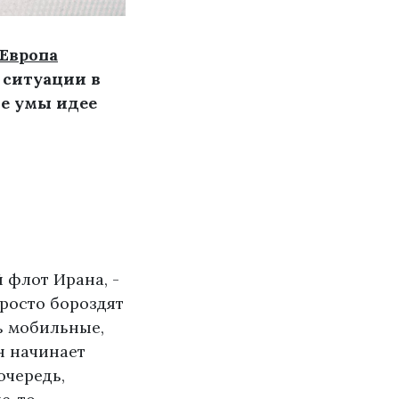
Европа
 ситуации в
е умы идее
.
 флот Ирана, -
просто бороздят
ь мобильные,
н начинает
очередь,