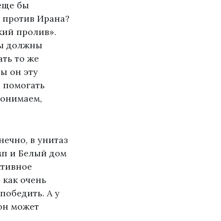
еще бы
 против Ирана?
кий пролив».
мы должны
ать то же
бы он эту
о помогать
понимаем,
нечно, в унитаз
амп и Белый дом
ктивное
 как очень
победить. А у
он может