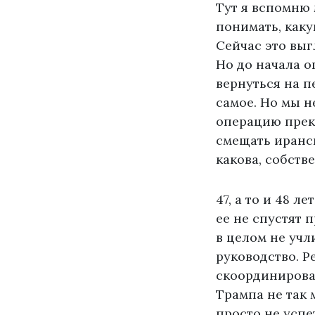
Тут я вспомню 
понимать, как
Сейчас это выг
Но до начала о
вернуться на п
самое. Но мы не
операцию прекр
смещать иранс
какова, собств
47, а то и 48 
ее не спустят 
в целом не учл
руководство. Р
скоординирован
Трампа не так
просто не усп