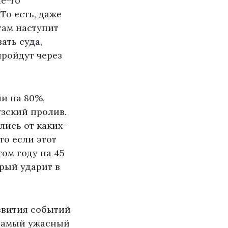
ие-то
То есть, даже
 там наступит
ать суда,
пройдут через
и на 80%,
узский пролив.
лись от каких-
то если этот
ом году на 45
рый ударит в
звития событий
 самый ужасный