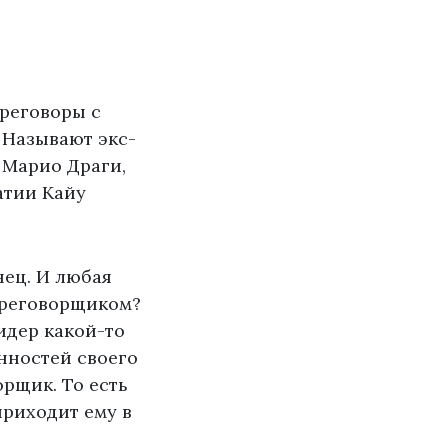
ереговоры с
 Называют экс-
 Марио Драги,
атии Кайу
нец. И любая
переговорщиком?
идер какой-то
енностей своего
орщик. То есть
приходит ему в