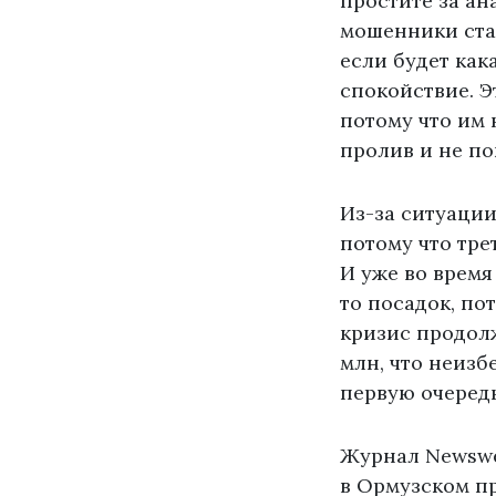
простите за ан
мошенники стал
если будет как
спокойствие. Э
потому что им 
пролив и не п
Из-за ситуации
потому что тре
И уже во время
то посадок, по
кризис продолж
млн, что неизб
первую очеред
Журнал Newswe
в Ормузском пр