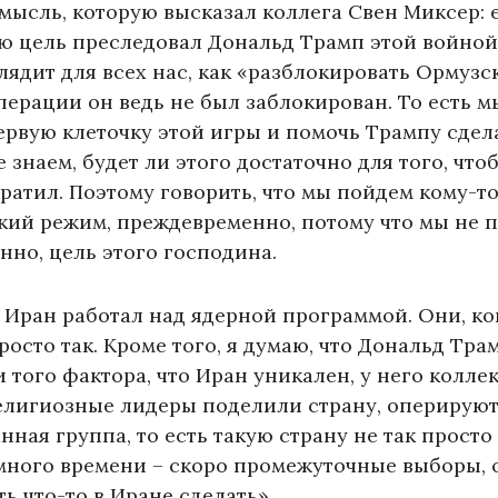
мысль, которую высказал коллега Свен Миксер: 
ую цель преследовал Дональд Трамп этой войной
лядит для всех нас, как «разблокировать Ормузс
перации он ведь не был заблокирован. То есть 
ервую клеточку этой игры и помочь Трампу сдел
 знаем, будет ли этого достаточно для того, что
атил. Поэтому говорить, что мы пойдем кому-т
кий режим, преждевременно, потому что мы не 
енно, цель этого господина.
лет Иран работал над ядерной программой. Они, ко
просто так. Кроме того, я думаю, что Дональд Тр
и того фактора, что Иран уникален, у него колле
елигиозные лидеры поделили страну, оперируют
ная группа, то есть такую страну не так просто 
 много времени – скоро промежуточные выборы, 
еть что-то в Иране сделать».