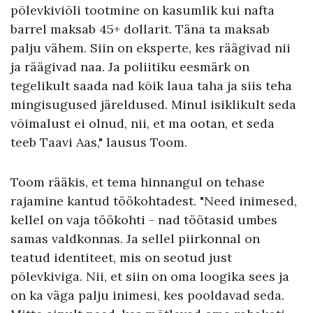
põlevkiviõli tootmine on kasumlik kui nafta
barrel maksab 45+ dollarit. Täna ta maksab
palju vähem. Siin on eksperte, kes räägivad nii
ja räägivad naa. Ja poliitiku eesmärk on
tegelikult saada nad kõik laua taha ja siis teha
mingisugused järeldused. Minul isiklikult seda
võimalust ei olnud, nii, et ma ootan, et seda
teeb Taavi Aas," lausus Toom.
Toom rääkis, et tema hinnangul on tehase
rajamine kantud töökohtadest. "Need inimesed,
kellel on vaja töökohti - nad töötasid umbes
samas valdkonnas. Ja sellel piirkonnal on
teatud identiteet, mis on seotud just
põlevkiviga. Nii, et siin on oma loogika sees ja
on ka väga palju inimesi, kes pooldavad seda.