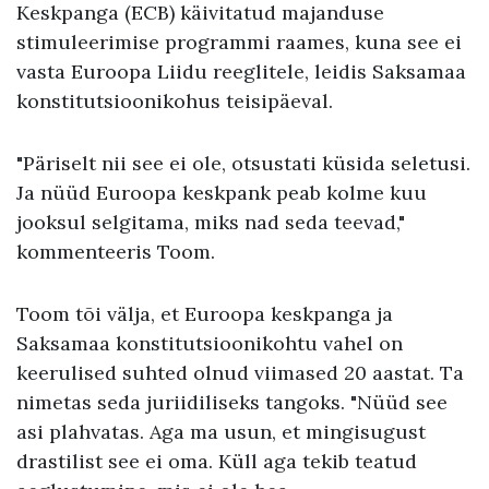
Keskpanga (ECB) käivitatud majanduse
stimuleerimise programmi raames, kuna see ei
vasta Euroopa Liidu reeglitele, leidis Saksamaa
konstitutsioonikohus teisipäeval.
"Päriselt nii see ei ole, otsustati küsida seletusi.
Ja nüüd Euroopa keskpank peab kolme kuu
jooksul selgitama, miks nad seda teevad,"
kommenteeris Toom.
Toom tõi välja, et Euroopa keskpanga ja
Saksamaa konstitutsioonikohtu vahel on
keerulised suhted olnud viimased 20 aastat. Ta
nimetas seda juriidiliseks tangoks. "Nüüd see
asi plahvatas. Aga ma usun, et mingisugust
drastilist see ei oma. Küll aga tekib teatud