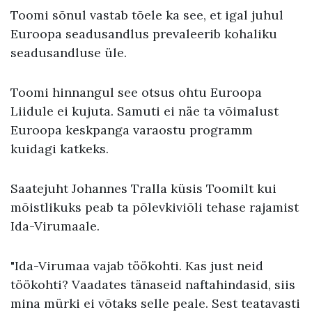
Toomi sõnul vastab tõele ka see, et igal juhul
Euroopa seadusandlus prevaleerib kohaliku
seadusandluse üle.
Toomi hinnangul see otsus ohtu Euroopa
Liidule ei kujuta. Samuti ei näe ta võimalust
Euroopa keskpanga varaostu programm
kuidagi katkeks.
Saatejuht Johannes Tralla küsis Toomilt kui
mõistlikuks peab ta põlevkiviõli tehase rajamist
Ida-Virumaale.
"Ida-Virumaa vajab töökohti. Kas just neid
töökohti? Vaadates tänaseid naftahindasid, siis
mina mürki ei võtaks selle peale. Sest teatavasti