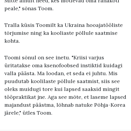
Mitte ainult need, kes mõtlevad oma rahakoti
peale," sõnas Toom.
Tralla küsis Toomilt ka Ukraina hooajatööliste
tõrjumise ning ka kooliaste põllule saatmise
kohta.
Toomi sõnul on see inetu. "Kriisi varjus
üritatakse oma ksenofoobsed instiktid kuidagi
valla päästa. Ma loodan, et seda ei juhtu. Mis
puudutab koolilaste põllule saatmist, siis see
oleks muidugi tore kui lapsed saaksid mingit
tööpraktikat jne. Aga see mõte, et laseme lapsed
majandust päästma, lõhnab natuke Põhja-Korea
järele," ütles Toom.