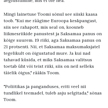
aeglustumine, mis ei ole hea.
Mingi lainetuse Toomi sõnul see siiski kaasa
toob. "Kui me räägime Euroopa keskpangast,
siis see rahapott, mis seal on, koosneb
liikmesriikide panustest ja Saksamaa panus on
kõige suurem. 19 riiki, aga Saksamaa panus on
21 protsenti. Nii, et Saksamaa maksumaksjatel
tegelikult on õigustatud mure. Ja kui nad
tahavad küsida, et miks Saksamaa valitsus
toetab üht või teist riiki, siis on neil selleks
täielik õigus," rääkis Toom.
"Poliitikas ja panganduses, eriti veel nii
tundlikel teemadel, tuleb asju selgitada," sõnas
Toom.