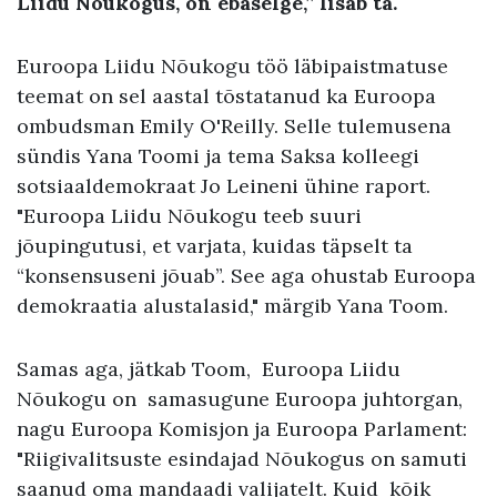
Liidu Nõukogus, on ebaselge,” lisab ta.
Euroopa Liidu Nõukogu töö läbipaistmatuse
teemat on sel aastal tõstatanud ka Euroopa
ombudsman Emily O'Reilly. Selle tulemusena
sündis Yana Toomi ja tema Saksa kolleegi
sotsiaaldemokraat Jo Leineni ühine raport.
"Euroopa Liidu Nõukogu teeb suuri
jõupingutusi, et varjata, kuidas täpselt ta
“konsensuseni jõuab”. See aga ohustab Euroopa
demokraatia alustalasid," märgib Yana Toom.
Samas aga, jätkab Toom, Euroopa Liidu
Nõukogu on samasugune Euroopa juhtorgan,
nagu Euroopa Komisjon ja Euroopa Parlament:
"Riigivalitsuste esindajad Nõukogus on samuti
saanud oma mandaadi valijatelt. Kuid kõik