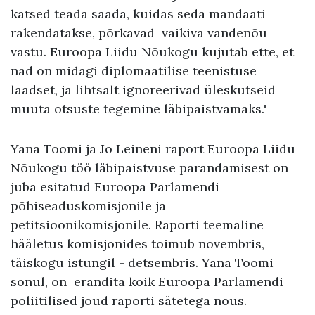
katsed teada saada, kuidas seda mandaati
rakendatakse, põrkavad vaikiva vandenõu
vastu. Euroopa Liidu Nõukogu kujutab ette, et
nad on midagi diplomaatilise teenistuse
laadset, ja lihtsalt ignoreerivad üleskutseid
muuta otsuste tegemine läbipaistvamaks."
Yana Toomi ja Jo Leineni raport Euroopa Liidu
Nõukogu töö läbipaistvuse parandamisest on
juba esitatud Euroopa Parlamendi
põhiseaduskomisjonile ja
petitsioonikomisjonile. Raporti teemaline
hääletus komisjonides toimub novembris,
täiskogu istungil - detsembris. Yana Toomi
sõnul, on erandita kõik Euroopa Parlamendi
poliitilised jõud raporti sätetega nõus.