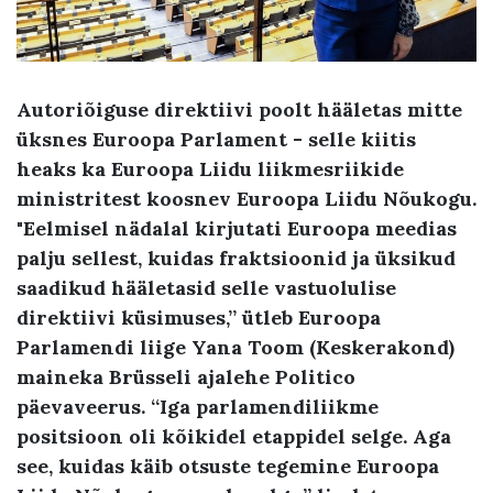
Autoriõiguse direktiivi poolt hääletas mitte
üksnes Euroopa Parlament - selle kiitis
heaks ka Euroopa Liidu liikmesriikide
ministritest koosnev Euroopa Liidu Nõukogu.
"Eelmisel nädalal kirjutati Euroopa meedias
palju sellest, kuidas fraktsioonid ja üksikud
saadikud hääletasid selle vastuolulise
direktiivi küsimuses,” ütleb Euroopa
Parlamendi liige Yana Toom (Keskerakond)
maineka Brüsseli ajalehe Politico
päevaveerus. “Iga parlamendiliikme
positsioon oli kõikidel etappidel selge. Aga
see, kuidas käib otsuste tegemine Euroopa