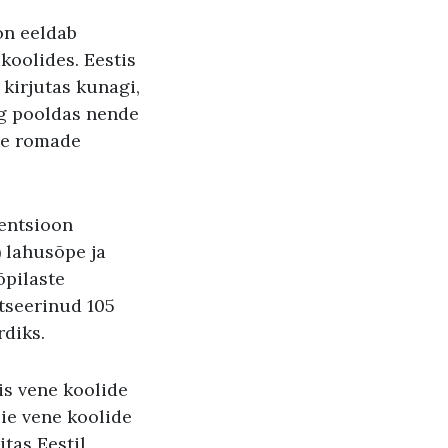
on eeldab
koolides. Eestis
 kirjutas kunagi,
ng pooldas nende
hje romade
ventsioon
) lahusõpe ja
õpilaste
itseerinud 105
rdiks.
is vene koolide
ie vene koolide
itas Eestil