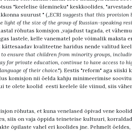
tsus "keelelise ülemineku" keskkoolides, "arvestade
ikkonna suurust " („
ECRI suggests that this provision 
he light of the size of the group of Russian-speaking res
. aastal rõhutas komisjon „vajadust tagada, et vähem
lgas lastele, kelle vanematel pole võimalik maksta 
t kättesaadav kvaliteetne haridus nende valitud keele
 to ensure that children from minority groups, includi
y for private education, continue to have access to hi
language of their choice
."). Eestis "reform" aga siiski 
dus komisjon nii öelda kahju minimeerimise soovitu
ui te olete koolid eesti keelele üle viinud, siis väh
isjon rõhutas, et kuna venelased õpivad vene koolid
es, siis on vaja õppida teineteise kultuuri, korralda
te õpilaste vahel eri koolides jne. Pehmelt öeldes,