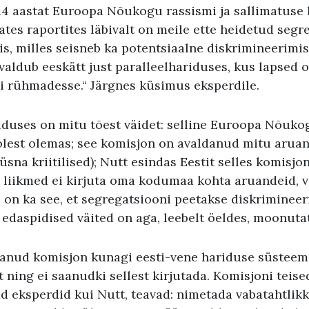
14 aastat Euroopa Nõukogu rassismi ja sallimatuse 
tes raportites läbivalt on meile ette heidetud segr
s, milles seisneb ka potentsiaalne diskrimineerimis
valdub eeskätt just paralleelhariduses, kus lapsed 
di rühmadesse.“ Järgnes küsimus eksperdile.
lduses on mitu tõest väidet: selline Euroopa Nõuk
olest olemas; see komisjon on avaldanud mitu aruan
sna kriitilised); Nutt esindas Eestit selles komisjo
i liikmed ei kirjuta oma kodumaa kohta aruandeid, v
 on ka see, et segregatsiooni peetakse diskriminee
 edaspidised väited on aga, leebelt öeldes, moonuta
jutanud komisjon kunagi eesti-vene hariduse süsteem
 ning ei saanudki sellest kirjutada. Komisjoni teise
d eksperdid kui Nutt, teavad: nimetada vabatahtli