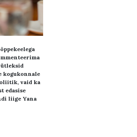
 õppekeelega
 kommenteerima
 ütleksid
ne kogukonnale
liitik, vaid ka
st edasise
di liige Yana