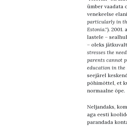
ümber vaadata o
venekeelse elan
particularly in t
Estonia
.“). 2001
lastele – sealhu
– oleks jätkuval
stresses the need
parents cannot pa
education in the 
seejärel kesken
põhimõttel, et k
normaalne õpe.
Neljandaks, kom
aga eesti koolid
parandada kontak