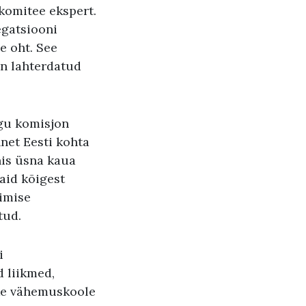
komitee ekspert.
egatsiooni
e oht. See
on lahterdatud
ogu komisjon
net Eesti kohta
nis üsna kaua
aid kõigest
rimise
tud.
i
d liikmed,
kke vähemuskoole