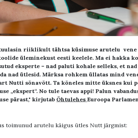
kuulasin riiklikult tähtsa küsimuse arutelu vene
 koolide üleminekust eesti keelele. Ma ei hakka
tud eksperte – nad paluti kohale selleks, et nad
mida nad ütlesid. Märksa rohkem üllatas mind ve
rt Nutti sõnavõtt. Ta kõneles mitte üksnes kui po
se „ekspert“. No tule taevas appi! Palun vabandu
use pärast," kirjutab
Õhtulehes
Euroopa Parlamen
gus toimunud arutelu käigus ütles Nutt järgmist: