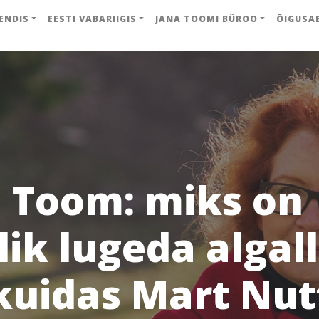
ENDIS
EESTI VABARIIGIS
JANA TOOMI BÜROO
ÕIGUSA
 Toom: miks on
ik lugeda algall
kuidas Mart Nut