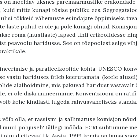
ks on mõeldav üksnes paremäärmuslike erakondade
, kuid mitte kunagi tõsise publiku ees. Segregatsio
lulisi tõkkeid vähemuste esindajate õppimiseks tava
e laste puhul ei ole ja pole kunagi olnud. Komisjon
akse roma (mustlaste) lapsed tihti erikoolidesse ni
ist peavoolu haridusse. See on tõepoolest selge vi
raktikale.
mineerimise ja paralleelkoolide kohta. UNESCO kon
e vastu hariduses ütleb keerutamata: (keele alusel
olide alalhoidmine, mis pakuvad haridust vastavalt 
e, ei ole diskrimineerimine. Konventsiooni on ratif
da võib kohe kindlasti lugeda rahvusvaheliseks standa
võib olla, et rassismi ja sallimatuse komisjon nõud
 muul põhjusel? Jällegi mööda. ECRI suhtumine me
ti olnud ettevaatlik. Aastal 1999 komisjon lausa soov