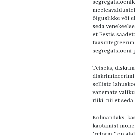
segregatsiooni
meeleavaldustel
õiguslikke või e
seda venekeelset
et Eestis saadet
taasintegreerim
segregatsiooni p
Teiseks, diskri
diskrimineerimis
selliste lahusko
vanemate valikul
riiki, nii et se
Kolmandaks, kas 
kaotamist mõnel
"reformi" on ala