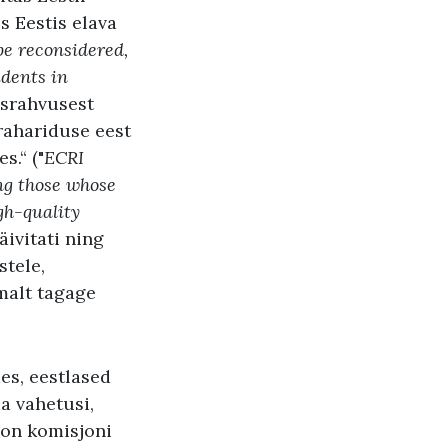
s Eestis elava
be reconsidered,
idents in
usrahvusest
erahariduse eest
s.“ ("
ECRI
ng those whose
gh-quality
käivitati ning
stele,
emalt tagage
es, eestlased
da vahetusi,
 on komisjoni