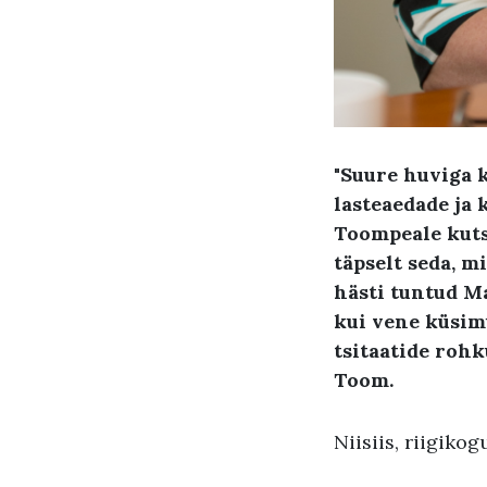
"Suure huviga 
lasteaedade ja
Toompeale kutsu
täpselt seda, 
hästi tuntud Ma
kui vene küsimu
tsitaatide rohk
Toom.
Niisiis, riigiko