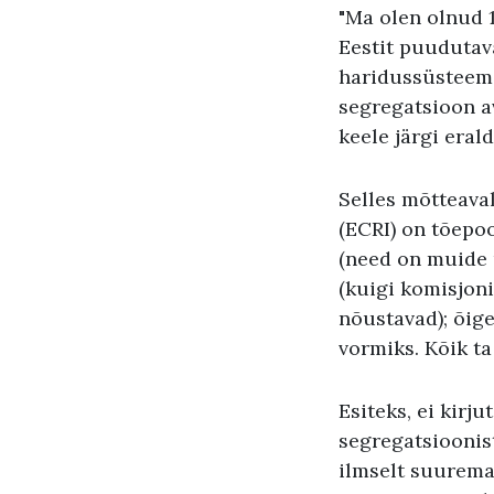
"Ma olen olnud 
Eestit puudutava
haridussüsteemi
segregatsioon a
keele järgi eral
Selles mõtteava
(ECRI) on tõepo
(need on muide ü
(kuigi komisjon
nõustavad); õige
vormiks. Kõik ta
Esiteks, ei kir
segregatsioonist
ilmselt suurema