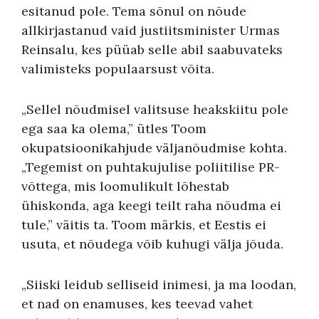
esitanud pole. Tema sõnul on nõude
allkirjastanud vaid justiitsminister Urmas
Reinsalu, kes püüab selle abil saabuvateks
valimisteks populaarsust võita.
„Sellel nõudmisel valitsuse heakskiitu pole
ega saa ka olema,” ütles Toom
okupatsioonikahjude väljanõudmise kohta.
„Tegemist on puhtakujulise poliitilise PR-
võttega, mis loomulikult lõhestab
ühiskonda, aga keegi teilt raha nõudma ei
tule,” väitis ta. Toom märkis, et Eestis ei
usuta, et nõudega võib kuhugi välja jõuda.
„Siiski leidub selliseid inimesi, ja ma loodan,
et nad on enamuses, kes teevad vahet