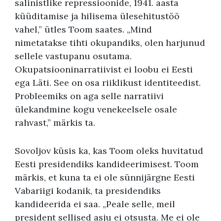
salinistlike repressioonide, 1941. aasta
küüditamise ja hilisema ülesehitustöö
vahel,” ütles Toom saates. „Mind
nimetatakse tihti okupandiks, olen harjunud
sellele vastupanu osutama.
Okupatsiooninarratiivist ei loobu ei Eesti
ega Läti. See on osa riiklikust identiteedist.
Probleemiks on aga selle narratiivi
ülekandmine kogu venekeelsele osale
rahvast,” märkis ta.
Sovoljov küsis ka, kas Toom oleks huvitatud
Eesti presidendiks kandideerimisest. Toom
märkis, et kuna ta ei ole sünnijärgne Eesti
Vabariigi kodanik, ta presidendiks
kandideerida ei saa. „Peale selle, meil
president sellised asju ei otsusta. Me ei ole