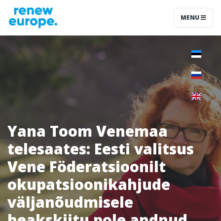
MENU
Yana Toom Venemaa
telesaates: Eesti valitsus
Vene Föderatsioonilt
okupatsioonikahjude
väljanõudmisele
heakskiitu pole andnud