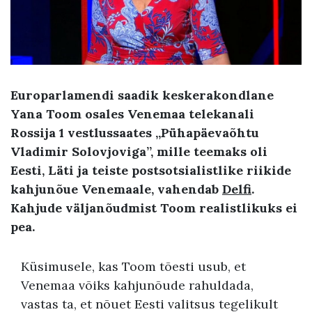
Europarlamendi saadik keskerakondlane
Yana Toom osales Venemaa telekanali
Rossija 1 vestlussaates „Pühapäevaõhtu
Vladimir Solovjoviga”, mille teemaks oli
Eesti, Läti ja teiste postsotsialistlike riikide
kahjunõue Venemaale, vahendab
Delfi
.
Kahjude väljanõudmist Toom realistlikuks ei
pea.
Küsimusele, kas Toom tõesti usub, et
Venemaa võiks kahjunõude rahuldada,
vastas ta, et nõuet Eesti valitsus tegelikult