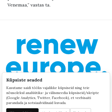
Venemaa,” vastas ta.
Küpsiste seaded
Kasutame saidi tööks vajalikke küpsiseid ning teie
nõusolekul analüütika- ja välismeedia küpsiseid/skripte
(Google Analytics, Twitter, Facebook), et veebisaiti
parandada ja sotsiaalvidinaid kuvada.
©2020 by Yana Toom
Küpsiste seaded