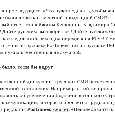
вопрос ведущего: «Что нужно сделать, чтобы жи
ие были довольны местной продукцией СМИ?» – 
авый ответ, старейшины Кесклинна Владимира Св
 Дайте русским выговориться! Дайте русским б
расследований, чем одна передача на ETV+! У м
в – ни на русском Postimees, ни на русском Delf
Нам нужна качественная дискуссия!»
 было, если бы вдруг
ественной дискуссии в русских СМИ остается с
твенной в эстонских. Например, о той же пропаг
 новость об увеличении бюджета эстонского Стр
 коммуникации, которая и бросается грудью на 
), редакция
Postimees
желает
: «Неколебимого па