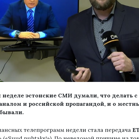
 неделе эстонские СМИ думали, что делать 
налом и российской пропагандой, и о местны
абывали.
нансных телепрограмм недели стала передача
E
 («Suud puhtaks!»). По неведомой причине на
то