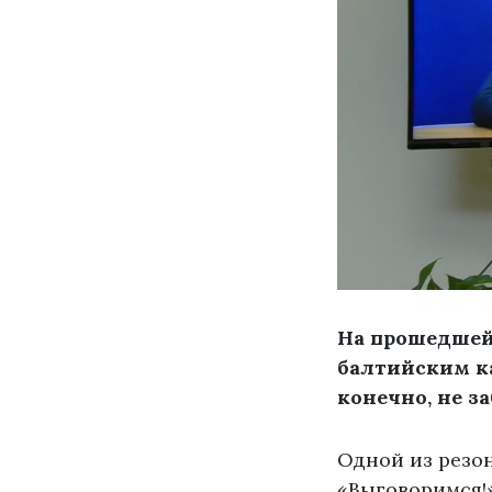
На прошедшей
балтийским ка
конечно, не з
Одной из резо
«Выговоримся!»