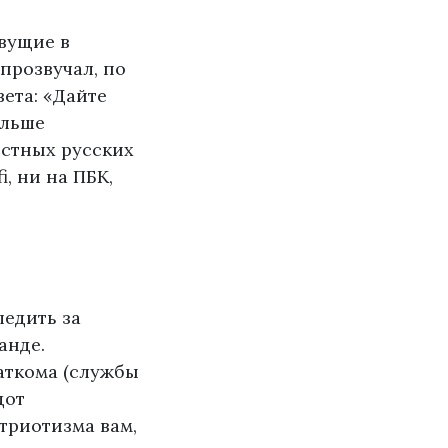
вущие в
прозвучал, по
ета: «Дайте
ольше
естных русских
i, ни на ПБК,
ледить за
анде.
аткома (службы
дот
триотизма вам,