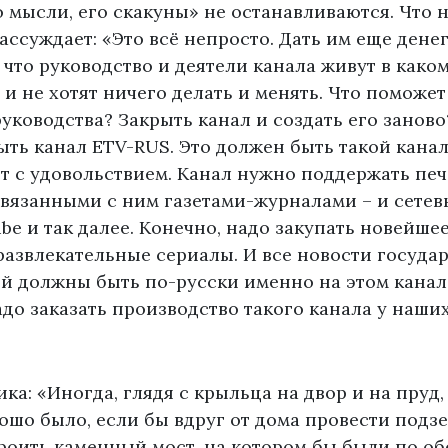
о мысли, его скакуны» не останавливаются. Что н
ассуждает: «Это всё непросто. Дать им еще денег
, что руководство и деятели канала живут в каком
 и не хотят ничего делать и менять. Что поможет 
уководства? Закрыть канал и создать его заново?
ыть канал ETV-RUS. Это должен быть такой канал
т с удовольствием. Канал нужно поддержать пе
связанными с ним газетами-журналами – и сете
ube и так далее. Конечно, надо закупать новейше
азвлекательные сериалы. И все новости государ
 должны быть по-русски именно на этом канале.
адо заказать производство такого канала у наши
ика: «Иногда, глядя с крыльца на двор и на пруд,
рошо было, если бы вдруг от дома провести под
роить каменный мост, на котором бы были по о