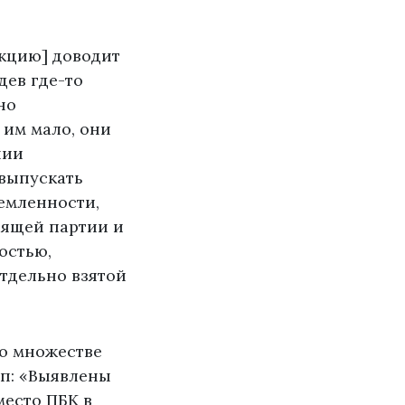
акцию] доводит
дев где-то
но
 им мало, они
нии
выпускать
емленности,
вящей партии и
остью,
отдельно взятой
во множестве
п: «Выявлены
место ПБК в