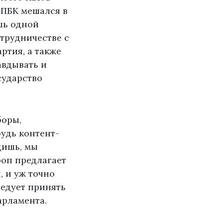
 ПБК мешался в
шь одной
отрудничестве с
ртия, а также
авдывать и
сударство
боры,
будь контент-
дишь, мы
роп предлагает
, и уж точно
ледует принять
арламента.