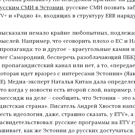
усским СМИ в Эстонии
, русские СМИ позвать за
TV+ и «Радио 4», входящих в структуру ERR наряду
 высказали немало крайне любопытных, подлеж
ыслей. Например, что «говорить плохо о ЕС и Н
пропаганда: то и другое – краеугольные камни 
лег Самородний, бесперечь разоблачающий ПБК)
, пропагандистский канал или нет, а то, «передае
торая идет вразрез с интересами Эстонии» (Яа
E). Медиа-эксперт Наталья Китам дала определе
то когда у новости есть второй слой, например,
 мессидж на деле – сообщить, что Эстония – это
истская страна». Писатель Андрей Хвостов напо
есть идеология, даже, страшно сказать, у ETV», 
асвидетельствовал: русские программы на ETV г
ашивает, как же Эстонии до русских достучаться.