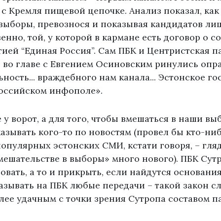
 Кремля пищевой цепочке. Анализ показал, как
выборы, превознося и показывая кандидатов ли
венно, той, у которой в кармане есть договор о с
ией “Единая Россия”. Сам ПБК и Центристская па
 во главе с Евгением Осиновским ринулись опр
ьность... враждебного нам канала... Эстонское го
российском инфополе».
е у ворот, а для того, чтобы вмешаться в наши вы
азывать кого-то по новостям (провел бы кто-ни
опулярных эстонских СМИ, кстати говоря, – гля
мешательстве в выборы» много нового). ПБК Сут
вать, а то и прикрыть, если найдутся основания
азывать на ПБК любые передачи – такой закон с
ее удачным с точки зрения Сутропа составом п