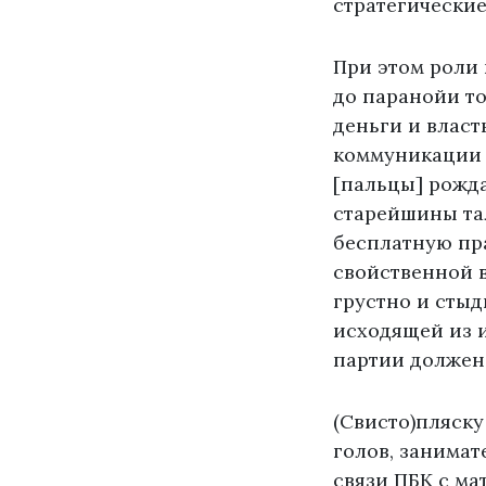
стратегически
При этом роли 
до паранойи то
деньги и власт
коммуникации и
[пальцы] рожд
старейшины та
бесплатную пр
свойственной 
грустно и стыд
исходящей из и
партии должен
(Свисто)пляску
голов, занима
связи ПБК с ма