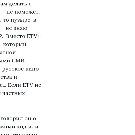
ам делать с
 – не поможет.
-то пузыре, в
– не знаю.
.. Вместо ETV+
, который
чатной
выми СМИ:
е русское кино
ства и
.. Если ETV не
х частных
 говорил он о
земный ход или
беим сторонам