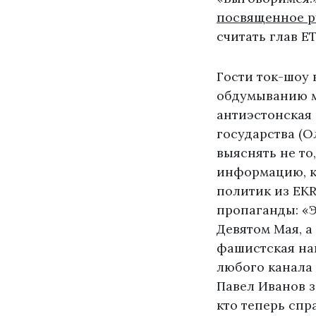
посвященное р
считать глав E
Гости ток-шоу
обдумыванию м
антиэстонская 
государства (О
выяснять не то
информацию, ко
политик из EKR
пропаганды: «Э
Девятом Мая, а
фашистская нац
любого канала 
Павел Иванов з
кто теперь спр