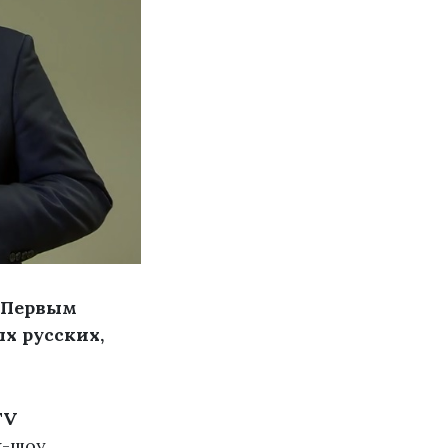
с Первым
х русских,
TV
к-шоу,