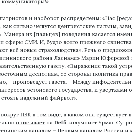
е коммуникаторы!»
патриотов и наоборот распределены: «Нас [ред
, как сильно чешутся центристские пальцы, зави
ь. Манера их [пальцев] поведения касается имен
 сферы СМИ. И, будто всего прежнего свинства
ают всё новые страхолюдства». Речь о предложе
ллиннского района Ласнамяэ Марии Юферевой 
авительственную газету. «Выражение такой устр
восточным деспотиям, со стороны политика пра
но, – проповедует газета. – Между инфодеятельн
нтересов эстонского государства, и увертками 
 стоять надежный файрвол».
 вокруг ПБК в том виде, в каком она существует 
тельно
описывает
на
Delfi
колумнист Урмас Сутро
теринским каналом – Первым каналом России и 