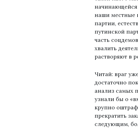
начинающейся с
наши местные 
партии, естест
путинской парт
часть соцдемов
хвалить деятел
растворяют в 
Читай: враг уж
достаточно пок
анализ самых п
узнали бы о «в
крупно оштрафо
прекратить зак
следующим, бол