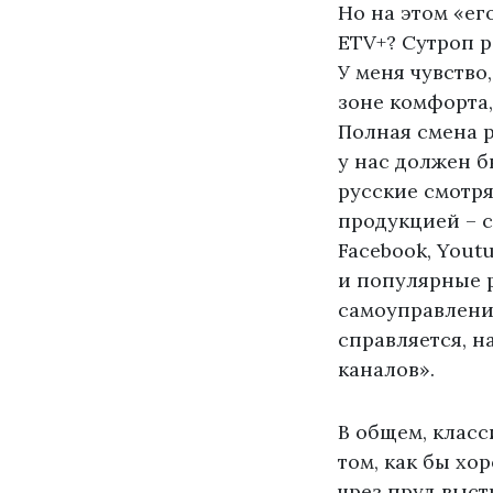
Но на этом «ег
ETV+? Сутроп р
У меня чувство
зоне комфорта,
Полная смена р
у нас должен б
русские смотря
продукцией – 
Facebook, Yout
и популярные р
самоуправлений
справляется, н
каналов».
В общем, класс
том, как бы хо
чрез пруд выст