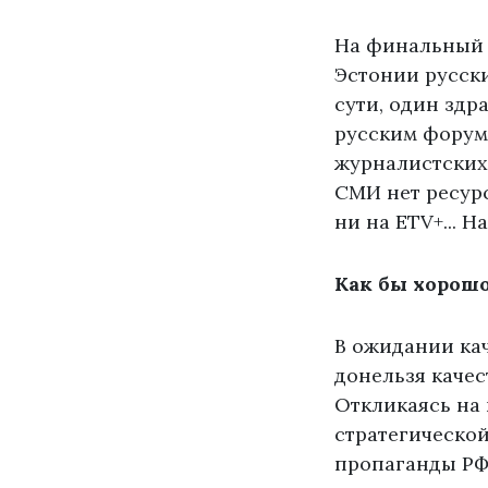
На финальный 
Эстонии русск
сути, один здр
русским форум!
журналистских 
СМИ нет ресурсо
ни на ETV+... 
Как бы хорошо
В ожидании кач
донельзя качес
Откликаясь на
стратегической
пропаганды РФ