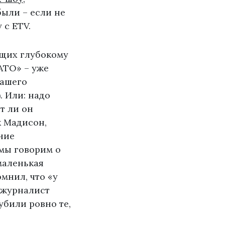
были – если не
 с ETV.
ащих глубокому
АТО» – уже
нашего
. Или: надо
т ли он
к Мадисон,
ние
 мы говорим о
 маленькая
мнил, что «у
а журналист
убили ровно те,