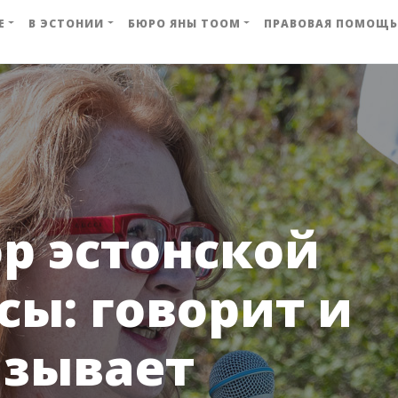
Е
В ЭСТОНИИ
БЮРО ЯНЫ ТООМ
ПРАВОВАЯ ПОМОЩЬ
р эстонской
сы: говорит и
азывает