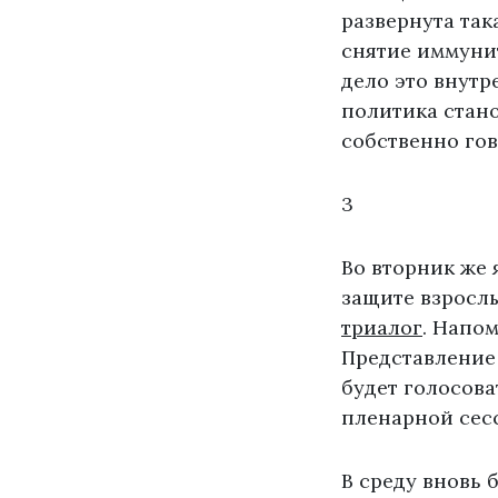
развернута так
снятие иммунит
дело это внутр
политика стано
собственно гов
3
Во вторник же 
защите взрослы
триалог
. Напо
Представление 
будет голосова
пленарной сес
В среду вновь 