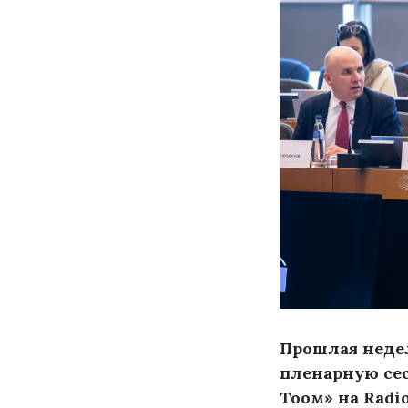
Прошлая недел
пленарную сес
Тоом» на Radi