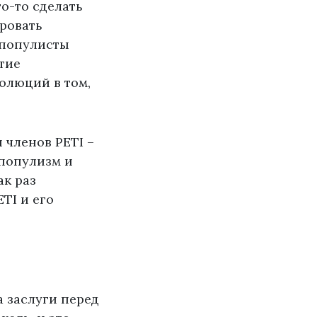
о-то сделать
ировать
 популисты
тие
олюций в том,
 членов PETI –
 популизм и
ак раз
TI и его
а заслуги перед