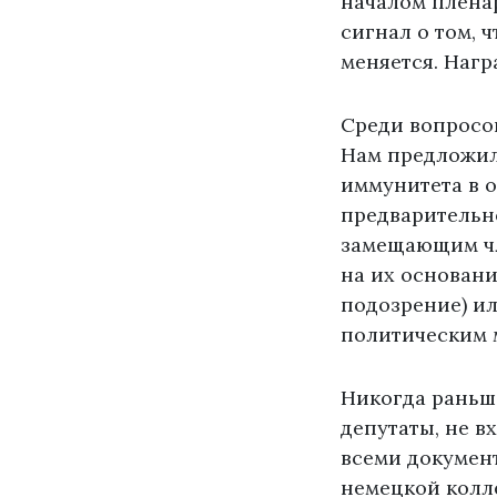
началом пленар
сигнал о том, 
меняется. Нагр
Среди вопросов
Нам предложил
иммунитета в 
предварительно
замещающим чл
на их основани
подозрение) ил
политическим 
Никогда раньш
депутаты, не в
всеми документ
немецкой колл