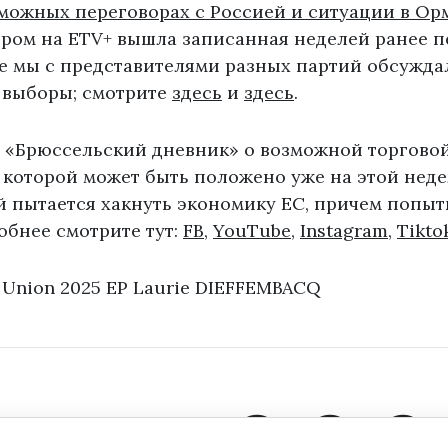
зможных переговорах с Россией и ситуации в Ор
чером на ETV+ вышла записанная неделей ранее 
де мы с представителями разных партий обсужда
 выборы; смотрите
здесь
и
здесь
.
а «Брюссельский дневник» о возможной торговой
 которой может быть положено уже на этой неде
й пытается хакнуть экономику ЕС, причем попыт
обнее смотрите тут:
FB
,
YouTube
,
Instagram
,
Tikto
 Union 2025 EP Laurie DIEFFEMBACQ