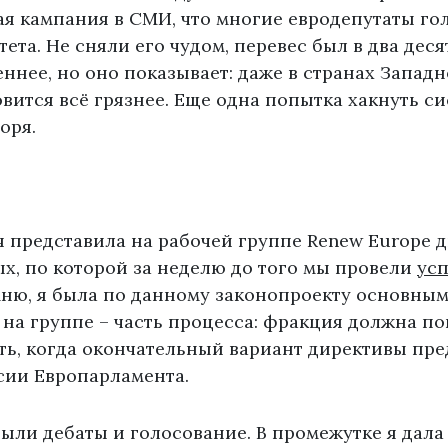
ая кампания в СМИ, что многие евродепутаты го
ета. Не сняли его чудом, перевес был в два десят
еннее, но оно показывает: даже в странах Запад
вится всё грязнее. Еще одна попытка хакнуть си
оря.
я представила на рабочей группе Renew Europe 
х, по которой за неделю до того мы провели
ус
мню, я была по данному законопроекту основным
на группе – часть процесса: фракция должна пон
ть, когда окончательный вариант директивы пре
сии Европарламента.
были дебаты и голосование. В промежутке я дал