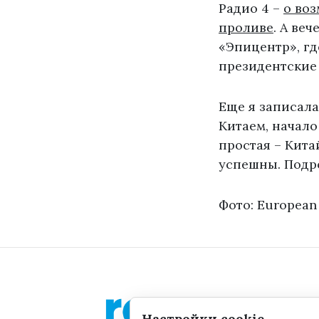
Радио 4 –
о во
проливе
. А ве
«Эпицентр», г
президентские
Еще я записал
Китаем, начало
простая – Кита
успешны. Подр
Фото: European
Настройки cookie