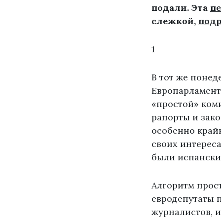
подали. Эта
п
слежкой,
подр
1
В тот же понед
Европарламенте
«простой» коми
рапорты и зако
особенно крайн
своих интереса
были испански
Алгоритм прос
евродепутаты 
журналистов, и