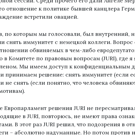
ной сессии. Среди прочего его дали Ангеле Мерк
что отношение к политике бывшей канцлера Герм
аждение встретили овацией.
, по которым мы голосовали, был внутренний, н
и снять иммунитет с немецкой коллеги. Вопрос 
отношении обвиняемых в чем-либо евродепутато
 в Комитете по правовым вопросам (JURI), где я
еном. Мы имеем доступ к конфиденциальным д
и принимаем решение: снять иммунитет (если е
и не снять (если понятно, что человека обвиняю
мотивам).
е Европарламент решения JURI не пересматривал
ходящие в JURI, повторюсь, не имеют права озна
ами. В этот раз JURI решил, что подозрения в о
еги – абсолютно надуманные. Но потом против 