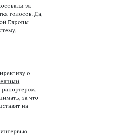
лосовали за
ка голосов. Да,
ной Европы
стему,
директиву о
пешный
 рапортером.
имать, за что
дставят на
а интервью