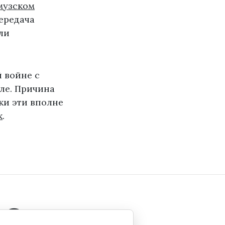
музском
передача
ли
 войне с
ле. Причина
ки эти вполне
k
.