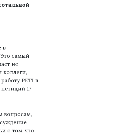
 тотальной
 в
 Это самый
вает не
 коллеги,
работу PETI в
 петиций 17
м вопросам,
бсуждение
и о том, что