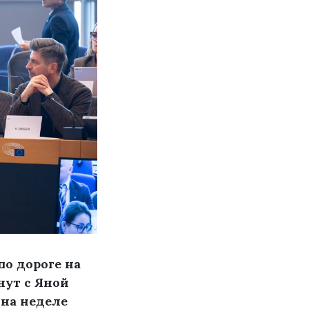
по дороге на
нут с Яной
 на неделе