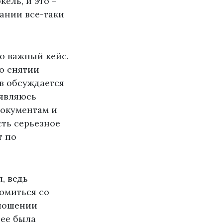
ель, и это –
ании все-таки
о важный кейс.
о снятии
в обсуждается
 являюсь
окументам и
сть серьезное
т по
, ведь
комиться со
тношении
нее была