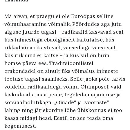
Ma arvan, et praegu ei ole Euroopas selline
võimuhaaramine võimalik. Pöördudes aga jutu
alguse juurde tagasi – radikaalid kasvavad seal,
kus inimestega ebaõiglaselt käitutakse, kus
rikkad aina rikastuvad, vaesed aga vaesuvad,
kus riik sind ei kaitse – ja kus sul on hirm
homse päeva ees. Traditsioonilistel
erakondadel on ainult üks võimalus inimeste
toetuse tagasi saamiseks. Selle jaoks pole tarvis
võidelda radikaalidega võimu Olümposel, vaid
laskuda alla maa peale, tegeleda majanduse ja
sotsiaalpoliitikaga. „Omade“ ja „võõraste“
lahing ning järjekordne lõhe ühiskonnas ei too
kaasa midagi head. Eestil on see teada oma
kogemusest.