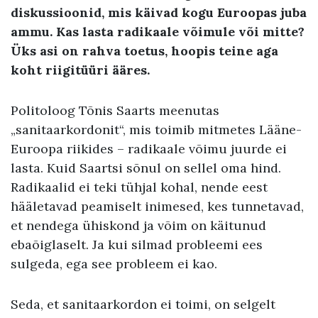
diskussioonid, mis käivad kogu Euroopas juba
ammu. Kas lasta radikaale võimule või mitte?
Üks asi on rahva toetus, hoopis teine aga
koht riigitüüri ääres.
Politoloog Tõnis Saarts meenutas
„sanitaarkordonit“, mis toimib mitmetes Lääne-
Euroopa riikides – radikaale võimu juurde ei
lasta. Kuid Saartsi sõnul on sellel oma hind.
Radikaalid ei teki tühjal kohal, nende eest
hääletavad peamiselt inimesed, kes tunnetavad,
et nendega ühiskond ja võim on käitunud
ebaõiglaselt. Ja kui silmad probleemi ees
sulgeda, ega see probleem ei kao.
Seda, et sanitaarkordon ei toimi, on selgelt