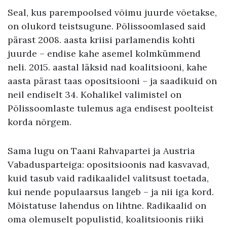
Seal, kus parempoolsed võimu juurde võetakse,
on olukord teistsugune. Põlissoomlased said
pärast 2008. aasta kriisi parlamendis kohti
juurde – endise kahe asemel kolmkümmend
neli. 2015. aastal läksid nad koalitsiooni, kahe
aasta pärast taas opositsiooni – ja saadikuid on
neil endiselt 34. Kohalikel valimistel on
Põlissoomlaste tulemus aga endisest poolteist
korda nõrgem.
Sama lugu on Taani Rahvapartei ja Austria
Vabadusparteiga: opositsioonis nad kasvavad,
kuid tasub vaid radikaalidel valitsust toetada,
kui nende populaarsus langeb – ja nii iga kord.
Mõistatuse lahendus on lihtne. Radikaalid on
oma olemuselt populistid, koalitsioonis riiki