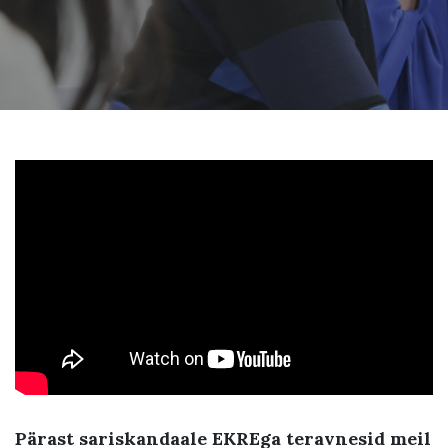
Pärast sariskandaale EKREga teravnesid meil