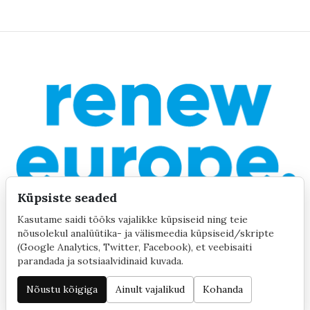
Küpsiste seaded
Kasutame saidi tööks vajalikke küpsiseid ning teie
nõusolekul analüütika- ja välismeedia küpsiseid/skripte
(Google Analytics, Twitter, Facebook), et veebisaiti
parandada ja sotsiaalvidinaid kuvada.
©2020 by Yana Toom
Küpsiste seaded
Nõustu kõigiga
Ainult vajalikud
Kohanda