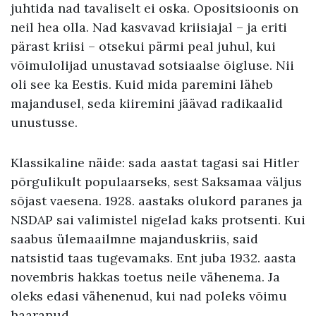
juhtida nad tavaliselt ei oska. Opositsioonis on
neil hea olla. Nad kasvavad kriisiajal – ja eriti
pärast kriisi – otsekui pärmi peal juhul, kui
võimulolijad unustavad sotsiaalse õigluse. Nii
oli see ka Eestis. Kuid mida paremini läheb
majandusel, seda kiiremini jäävad radikaalid
unustusse.
Klassikaline näide: sada aastat tagasi sai Hitler
põrgulikult populaarseks, sest Saksamaa väljus
sõjast vaesena. 1928. aastaks olukord paranes ja
NSDAP sai valimistel nigelad kaks protsenti. Kui
saabus ülemaailmne majanduskriis, said
natsistid taas tugevamaks. Ent juba 1932. aasta
novembris hakkas toetus neile vähenema. Ja
oleks edasi vähenenud, kui nad poleks võimu
haaranud.