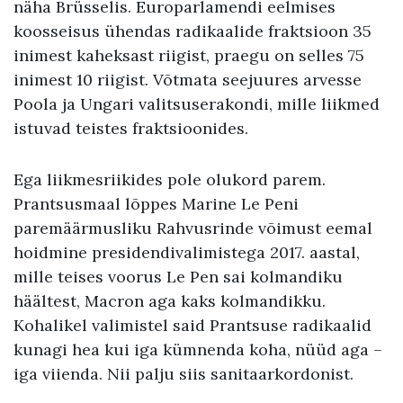
näha Brüsselis. Europarlamendi eelmises
koosseisus ühendas radikaalide fraktsioon 35
inimest kaheksast riigist, praegu on selles 75
inimest 10 riigist. Võtmata seejuures arvesse
Poola ja Ungari valitsuserakondi, mille liikmed
istuvad teistes fraktsioonides.
Ega liikmesriikides pole olukord parem.
Prantsusmaal lõppes Marine Le Peni
paremäärmusliku Rahvusrinde võimust eemal
hoidmine presidendivalimistega 2017. aastal,
mille teises voorus Le Pen sai kolmandiku
häältest, Macron aga kaks kolmandikku.
Kohalikel valimistel said Prantsuse radikaalid
kunagi hea kui iga kümnenda koha, nüüd aga –
iga viienda. Nii palju siis sanitaarkordonist.