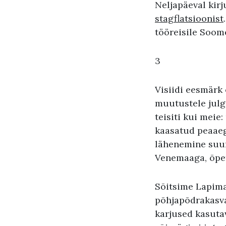
Neljapäeval kir
stagflatsioonist
tööreisile Soom
3
Visiidi eesmärk
muutustele julg
teisiti kui meie:
kaasatud peaaegu
lähenemine suur
Venemaaga, õpe
Sõitsime Lapimaa
põhjapõdrakasva
karjused kasutav