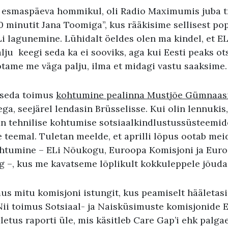
i esmaspäeva hommikul, oli Radio Maximumis juba t
0 minutit Jana Toomiga”, kus rääkisime sellisest po
i lagunemine. Lühidalt öeldes olen ma kindel, et EL
lju keegi seda ka ei sooviks, aga kui Eesti peaks o
otame me väga palju, ilma et midagi vastu saaksime.
 seda toimus
kohtumine pealinna Mustjõe Gümnaas
ega, seejärel lendasin Brüsselisse. Kui olin lennukis
ian tehnilise kohtumise sotsiaalkindlustussüsteemid
 teemal. Tuletan meelde, et aprilli lõpus ootab mei
htumine – ELi Nõukogu, Euroopa Komisjoni ja Eur
ng –, kus me kavatseme lõplikult kokkuleppele jõuda
mus mitu komisjoni istungit, kus peamiselt hääletas
Nii toimus Sotsiaal- ja Naisküsimuste komisjonide
letus raporti üle, mis käsitleb Care Gap’i ehk palga