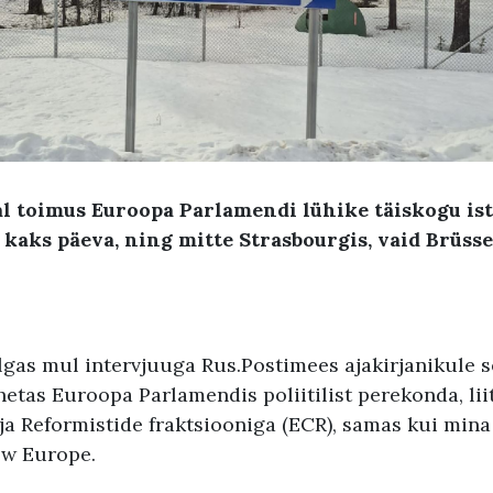
al toimus Euroopa Parlamendi lühike täiskogu ist
d kaks päeva, ning mitte Strasbourgis, vaid Brüsse
gas mul intervjuuga Rus.Postimees ajakirjanikule se
etas Euroopa Parlamendis poliitilist perekonda, li
ja Reformistide fraktsiooniga (ECR), samas kui mina 
ew Europe.