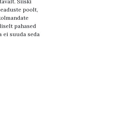
avalt. Siiski
eaduste poolt,
 kolmandate
liselt pahased
a ei suuda seda