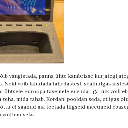
õib vangistada, panna ühte kambrisse kurjategijateg
a. Neid võib lahutada lähedastest, sealhulgas laste
d ühtsele Euroopa tasemele ei viida, iga riik võib e
 teha, mida tahab. Kordan: pooldan seda, et igas ol
tõttu ei saanud ma toetada liigseid meetmeid ebase
 võitlemiseks.