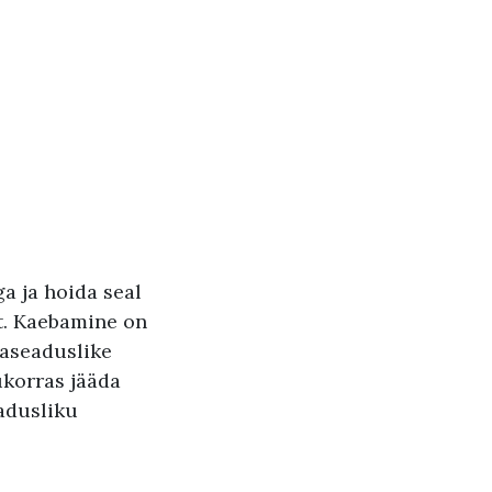
a ja hoida seal
st. Kaebamine on
baseaduslike
ukorras jääda
adusliku