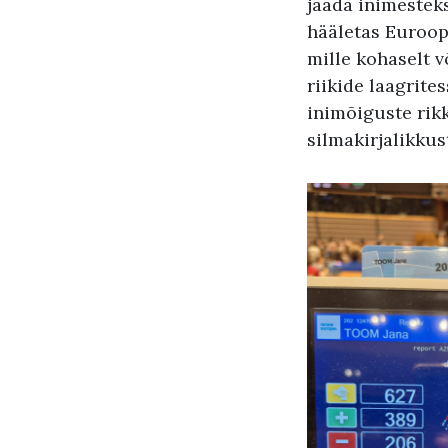
jääda inimesteks
hääletas Euroop
mille kohaselt 
riikide laagrite
inimõiguste rik
silmakirjalikkus