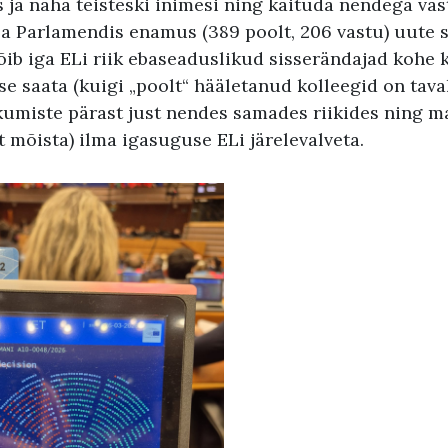
 ja näha teisteski inimesi ning käituda nendega vast
a Parlamendis enamus (389 poolt, 206 vastu) uute s
võib iga ELi riik ebaseaduslikud sisserändajad kohe
sse saata (kuigi „poolt“ hääletanud kolleegid on tava
kumiste pärast just nendes samades riikides ning m
t mõista) ilma igasuguse ELi järelevalveta.