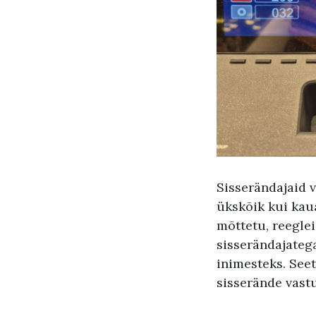
Sisserändajaid v
ükskõik kui kau
mõttetu, reeglei
sisserändajatega
inimesteks. See
sisserände vastu