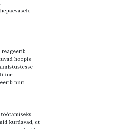
t
ahepäevasele
 reageerib
tuvad hoopis
valmistustesse
tiline
erib piiri
 töötamiseks:
mid kurdavad, et