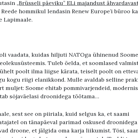
jutasin
„Brüsseli päeviku” ELi majandust ähvardavas
. Reede hommikul lendasin Renew Europe’i büroo k
e Lapimaale.
 oli vaadata, kuidas hiljuti NATOga ühinenud Soome
eolekusüsteemis. Tuleb öelda, et soomlased valmis
 ühelt poolt ilma liigse kärata, teiselt poolt on ette
 kogu riigi elanikkond. Mulle avaldab selline prak
t muljet: Soome ehitab pommivarjendeid, modernise
tab sõjaväelasi droonidega töötama…
le, sest see on piiriala, kuid selgus ka, et saami
tajatel on tänapäeval parimad oskused droonidega
ad droone, et jälgida oma karja liikumist. Tõsi, saa