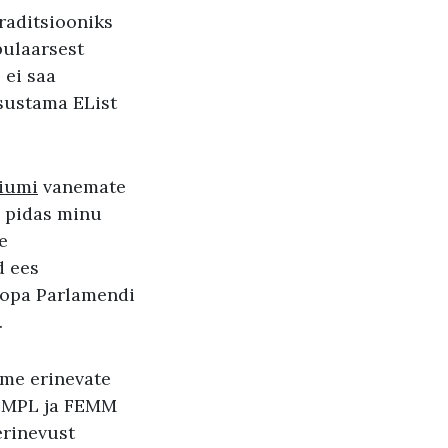
raditsiooniks
pulaarsest
 ei saa
tsustama EList
iumi
vanemate
, pidas minu
e
d ees
oopa Parlamendi
.
ime erinevate
 EMPL ja FEMM
erinevust