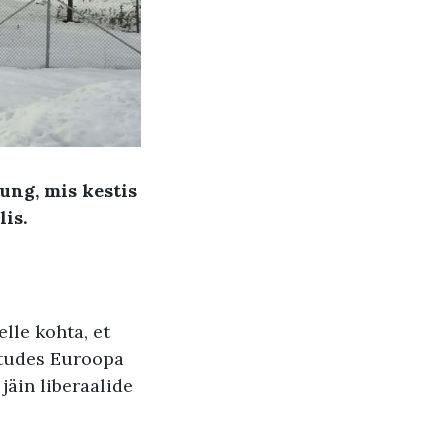
ung, mis kestis
lis.
lle kohta, et
itudes Euroopa
jäin liberaalide