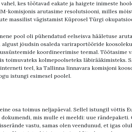
 vahel, kes töötavad eakate ja haigete inimeste hoo
M-komisjonis arutasime resolutsiooni, milles mõis
ute massilist vägistamist Küprosel Türgi okupatsioo
ene pool oli pühendatud eelseisva hääletuse arut
i algust jõudsin osaleda variraportööride koosoleku
tussüsteemide koordineerimise teemal. Töötasime v
llis toimuvateks kolmepoolseteks läbirääkimisteks. 
interneti teel, ka Tallinna linnavara komisjoni koos
ogu istungi esimesel poolel.
eine osa toimus neljapäeval. Sellel istungil võttis 
 dokumendi, mis mulle ei meeldi: uue rändepaketi.
isserände vastu, samas olen veendunud, et igas olu