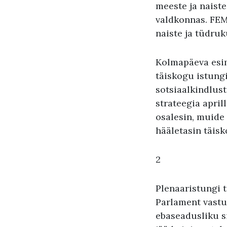
meeste ja naiste
valdkonnas. FEM
naiste ja tüdruk
Kolmapäeva esim
täiskogu istung
sotsiaalkindlus
strateegia apri
osalesin, muide 
hääletasin täisk
2
Plenaaristungi t
Parlament vastu
ebaseadusliku s