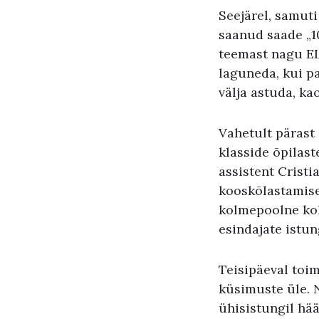
Seejärel, samut
saanud saade „1
teemast nagu EL
laguneda, kui pa
välja astuda, ka
Vahetult pärast
klasside õpilast
assistent Crist
kooskõlastamise
kolmepoolne ko
esindajate istu
Teisipäeval toi
küsimuste üle. 
ühisistungil hää