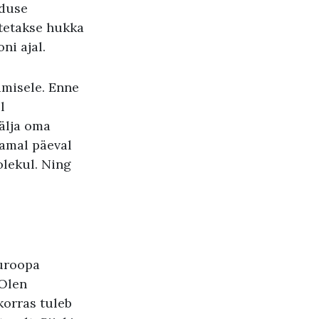
lduse
tetakse hukka
ni ajal.
amisele. Enne
l
älja oma
Samal päeval
olekul. Ning
Euroopa
 Olen
korras tuleb