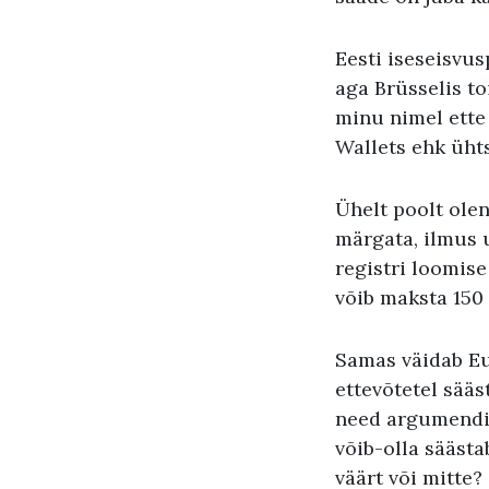
Eesti iseseisvus
aga Brüsselis to
minu nimel ette
Wallets ehk ühts
Ühelt poolt olen
märgata, ilmus u
registri loomise
võib maksta 150 
Samas väidab Eu
ettevõtetel sääs
need argumendid
võib-olla sääst
väärt või mitte?