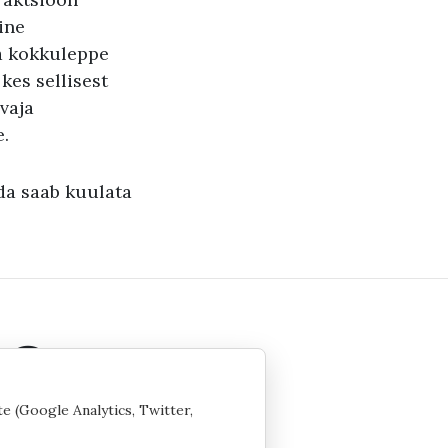
ine
la kokkuleppe
 kes sellisest
vaja
e.
da saab kuulata
te (Google Analytics, Twitter,
 seaded