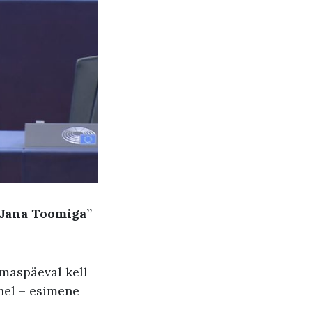
 Jana Toomiga”
smaspäeval kell
ehel – esimene