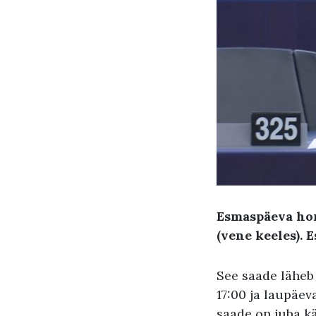
Esmaspäeva hom
(vene keeles). 
See saade läheb
17:00 ja laupäev
saade on juba k