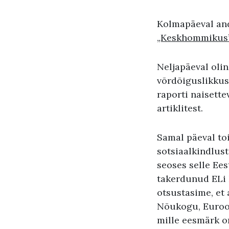
Kolmapäeval and
„Keskhommikus
Neljapäeval olin
võrdõiguslikkus
raporti naisett
artiklitest.
Samal päeval toi
sotsiaalkindlus
seoses selle Ees
takerdunud ELi 
otsustasime, et
Nõukogu, Euroop
mille eesmärk on