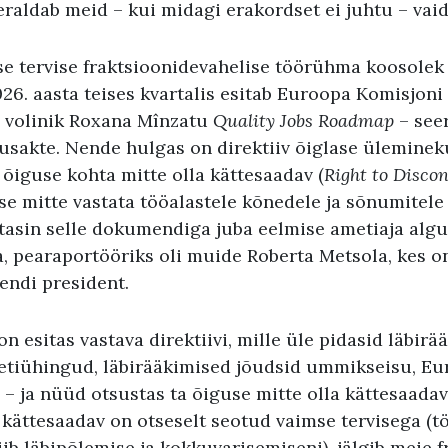
eraldab meid – kui midagi erakordset ei juhtu – vai
e tervise fraktsioonidevahelise töörühma koosolek 
026. aasta teises kvartalis esitab Euroopa Komisjoni
ka volinik Roxana Mînzatu
Quality Jobs Roadmap
– see
sakte. Nende hulgas on direktiiv õiglase üleminek
a õiguse kohta mitte olla kättesaadav (
Right to Disco
se mitte vastata tööalastele kõnedele ja sõnumitele
tasin selle dokumendiga juba eelmise ametiaja alg
a, pearaportööriks oli muide Roberta Metsola, kes 
ndi president.
 esitas vastava direktiivi, mille üle pidasid läbirä
etiühingud, läbirääkimised jõudsid ummikseisu, E
i – ja nüüd otsustas ta õiguse mitte olla kättesaada
 kättesaadav on otseselt seotud vaimse tervisega (t
ib läbipõlemise ja kokkuvarisemiseni), jälgib meie 