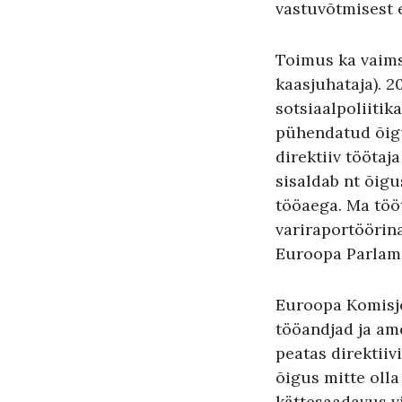
vastuvõtmisest 
Toimus ka vaims
kaasjuhataja). 2
sotsiaalpoliiti
pühendatud õigu
direktiiv töötaj
sisaldab nt õigu
tööaega. Ma töö
variraportöörin
Euroopa Parlame
Euroopa Komisjon
tööandjad ja am
peatas direktiiv
õigus mitte olla
kättesaadavus vi