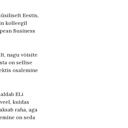
siliselt Eestis,
n kolleegil
opean Business
lt, nagu võisite
sta on sellise
jektis osalemine
maldab ELi
veel, kuidas
aksab raha, aga
lemine on seda