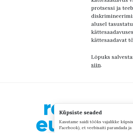
protsessi ja te
diskrimineerimi
alusel tasustatu
kättesaadavusest
kättesaadavat tö
Lõpuks salvesta
siin
.
Küpsiste seaded
Kasutame saidi tööks vajalikke küpsis
Facebook), et veebisaiti parandada ja 