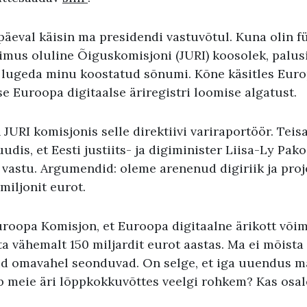
päeval käisin ma presidendi vastuvõtul. Kuna olin füü
imus oluline Õiguskomisjoni (JURI) koosolek, palusi
 lugeda minu koostatud sõnumi. Kõne käsitles Eur
e Euroopa digitaalse äriregistri loomise algatust.
 JURI komisjonis selle direktiivi variraportöör. Teisa
udis, et Eesti justiits- ja digiminister Liisa-Ly Pako
 vastu. Argumendid: oleme arenenud digiriik ja pro
miljonit eurot.
roopa Komisjon, et Euroopa digitaalne ärikott või
ta vähemalt 150 miljardit eurot aastas. Ma ei mõista 
 omavahel seonduvad. On selge, et iga uuendus m
ab meie äri lõppkokkuvõttes veelgi rohkem? Kas osa