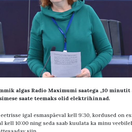
mik algas Radio Maximumi saatega „10 minutit
Esimese saate teemaks olid elektrihinnad.
 eetrisse igal esmaspäeval kell 9:30, kordused on e
al kell 10:00 ning seda saab kuulata ka minu veebil
ättesaadav
siin
.