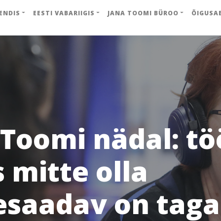
ENDIS
EESTI VABARIIGIS
JANA TOOMI BÜROO
ÕIGUSA
 Toomi nädal: tö
 mitte olla
esaadav on taga