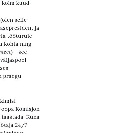
d kolm kuud.
(olen selle
 asepresident ja
ria tööturule
u kohta ning
nnect
) – see
 väljaspool
uses
on praegu
äkimisi
uroopa Komisjon
v taastada. Kuna
öötaja 24/7
fraktsioon