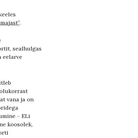
keeles
 majast”
.
e
rtit, sealhulgas
a eelarve
itleb
olukorrast
at vana ja on
öridega
umine – ELi
ne koosolek,
orti