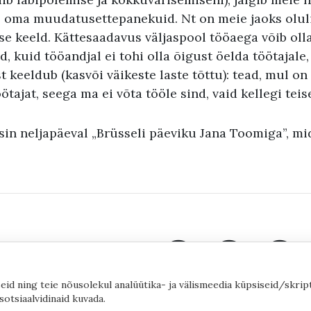
eb oma muudatusettepanekuid. Nt on meie jaoks olul
se keeld. Kättesaadavus väljaspool tööaega võib ol
d, kuid tööandjal ei tohi olla õigust öelda töötajale,
 keeldub (kasvõi väikeste laste tõttu): tead, mul on 
ötajat, seega ma ei võta tööle sind, vaid kellegi teis
sin neljapäeval „Brüsseli päeviku Jana Toomiga”, mi
eid ning teie nõusolekul analüütika- ja välismeedia küpsiseid/skrip
sotsiaalvidinaid kuvada.
©2020 by Yana Toom
Küpsiste