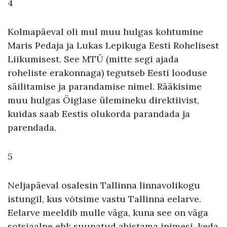
4
Kolmapäeval oli mul muu hulgas kohtumine
Maris Pedaja ja Lukas Lepikuga Eesti Rohelisest
Liikumisest. See MTÜ (mitte segi ajada
roheliste erakonnaga) tegutseb Eesti looduse
säilitamise ja parandamise nimel. Rääkisime
muu hulgas Õiglase ülemineku direktiivist,
kuidas saab Eestis olukorda parandada ja
parendada.
5
Neljapäeval osalesin Tallinna linnavolikogu
istungil, kus võtsime vastu Tallinna eelarve.
Eelarve meeldib mulle väga, kuna see on väga
sotsiaalne ehk suunatud abistama inimesi, keda