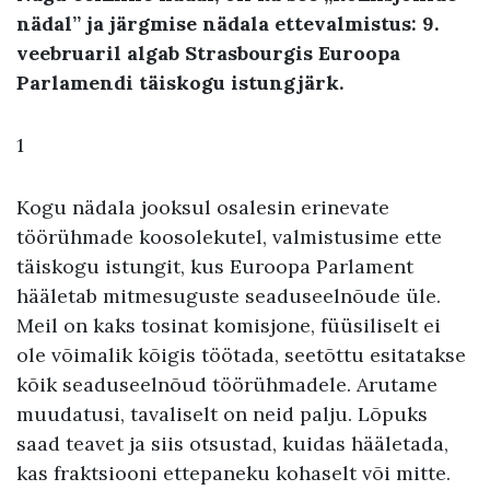
nädal” ja järgmise nädala ettevalmistus: 9.
veebruaril algab Strasbourgis Euroopa
Parlamendi täiskogu istungjärk.
1
Kogu nädala jooksul osalesin erinevate
töörühmade koosolekutel, valmistusime ette
täiskogu istungit, kus Euroopa Parlament
hääletab mitmesuguste seaduseelnõude üle.
Meil on kaks tosinat komisjone, füüsiliselt ei
ole võimalik kõigis töötada, seetõttu esitatakse
kõik seaduseelnõud töörühmadele. Arutame
muudatusi, tavaliselt on neid palju. Lõpuks
saad teavet ja siis otsustad, kuidas hääletada,
kas fraktsiooni ettepaneku kohaselt või mitte.