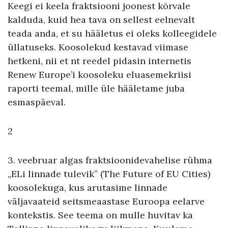
Keegi ei keela fraktsiooni joonest kõrvale
kalduda, kuid hea tava on sellest eelnevalt
teada anda, et su hääletus ei oleks kolleegidele
üllatuseks. Koosolekud kestavad viimase
hetkeni, nii et nt reedel pidasin internetis
Renew Europe’i koosoleku eluasemekriisi
raporti teemal, mille üle hääletame juba
esmaspäeval.
2
3. veebruar algas fraktsioonidevahelise rühma
„ELi linnade tulevik” (The Future of EU Cities)
koosolekuga, kus arutasime linnade
väljavaateid seitsmeaastase Euroopa eelarve
kontekstis. See teema on mulle huvitav ka