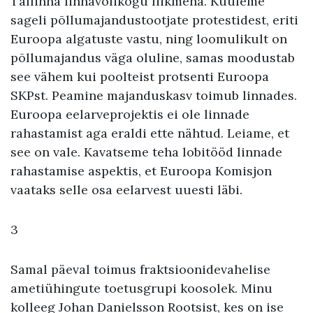
Tallinna linnavolikogu liikmena. Kuuleme
sageli põllumajandustootjate protestidest, eriti
Euroopa algatuste vastu, ning loomulikult on
põllumajandus väga oluline, samas moodustab
see vähem kui poolteist protsenti Euroopa
SKPst. Peamine majanduskasv toimub linnades.
Euroopa eelarveprojektis ei ole linnade
rahastamist aga eraldi ette nähtud. Leiame, et
see on vale. Kavatseme teha lobitööd linnade
rahastamise aspektis, et Euroopa Komisjon
vaataks selle osa eelarvest uuesti läbi.
3
Samal päeval toimus fraktsioonidevahelise
ametiühingute toetusgrupi koosolek. Minu
kolleeg Johan Danielsson Rootsist, kes on ise