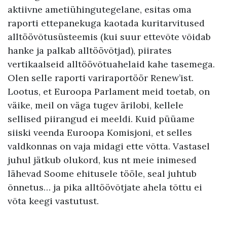
aktiivne ametiühingutegelane, esitas oma
raporti ettepanekuga kaotada kuritarvitused
alltöövõtusüsteemis (kui suur ettevõte võidab
hanke ja palkab alltöövõtjad), piirates
vertikaalseid alltöövõtuahelaid kahe tasemega.
Olen selle raporti variraportöör Renew’ist.
Lootus, et Euroopa Parlament meid toetab, on
väike, meil on väga tugev ärilobi, kellele
sellised piirangud ei meeldi. Kuid püüame
siiski veenda Euroopa Komisjoni, et selles
valdkonnas on vaja midagi ette võtta. Vastasel
juhul jätkub olukord, kus nt meie inimesed
lähevad Soome ehitusele tööle, seal juhtub
õnnetus… ja pika alltöövõtjate ahela tõttu ei
võta keegi vastutust.