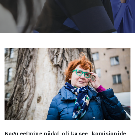
Nagu eelmine nädal, oli ka see „komisjonide