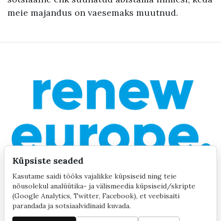
meie majandus on vaesemaks muutnud.
Küpsiste seaded
Kasutame saidi tööks vajalikke küpsiseid ning teie
nõusolekul analüütika- ja välismeedia küpsiseid/skripte
(Google Analytics, Twitter, Facebook), et veebisaiti
parandada ja sotsiaalvidinaid kuvada.
©2020 by Yana Toom
Küpsiste seaded