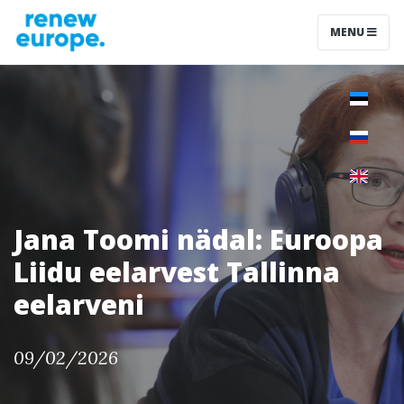
MENU
Jana Toomi nädal: Euroopa
Liidu eelarvest Tallinna
eelarveni
09/02/2026