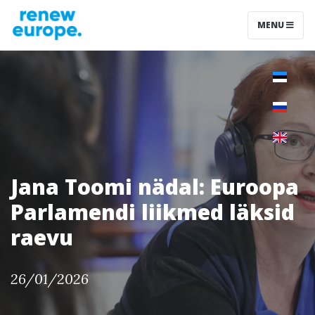
MENU
Jana Toomi nädal: Euroopa
Parlamendi liikmed läksid
raevu
26/01/2026