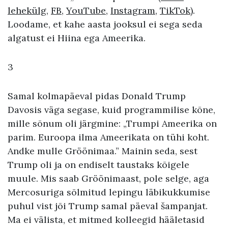
lehekülg
,
FB
,
YouTube
,
Instagram
,
TikTok
).
Loodame, et kahe aasta jooksul ei sega seda
algatust ei Hiina ega Ameerika.
3
Samal kolmapäeval pidas Donald Trump
Davosis väga segase, kuid programmilise kõne,
mille sõnum oli järgmine: „Trumpi Ameerika on
parim. Euroopa ilma Ameerikata on tühi koht.
Andke mulle Gröönimaa.” Mainin seda, sest
Trump oli ja on endiselt taustaks kõigele
muule. Mis saab Gröönimaast, pole selge, aga
Mercosuriga sõlmitud lepingu läbikukkumise
puhul vist jõi Trump samal päeval šampanjat.
Ma ei välista, et mitmed kolleegid hääletasid