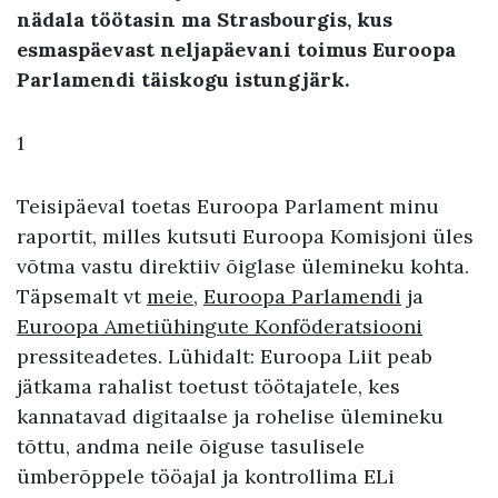
nädala töötasin ma Strasbourgis, kus
esmaspäevast neljapäevani toimus Euroopa
Parlamendi täiskogu istungjärk.
1
Teisipäeval toetas Euroopa Parlament minu
raportit, milles kutsuti Euroopa Komisjoni üles
võtma vastu direktiiv õiglase ülemineku kohta.
Täpsemalt vt
meie
,
Euroopa Parlamendi
ja
Euroopa Ametiühingute Konföderatsiooni
pressiteadetes. Lühidalt: Euroopa Liit peab
jätkama rahalist toetust töötajatele, kes
kannatavad digitaalse ja rohelise ülemineku
tõttu, andma neile õiguse tasulisele
ümberõppele tööajal ja kontrollima ELi