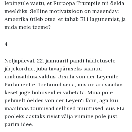
lepingule vastu, et Euroopa Trumpile nii öelda
meeldiks. Selline motivatsioon on masendav:
Ameerika ütleb otse, et tahab ELi lagunemist, ja
mida meie teeme?
4
Neljapäeval, 22. jaanuaril pandi hääletusele
järjekordne, juba tavapäraseks saanud
umbusaldusavaldus Ursula von der Leyenile.
Parlament ei toetanud seda, mis on arusaadav:
keset jõge hobuseid ei vahetata. Mina pole
pehmelt öeldes von der Leyen'i fänn, aga kui
maailmas toimuvad sellised muutused, siis ELi
pooleks aastaks rivist välja viimine pole just
parim idee.