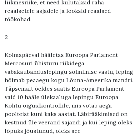
liikmesriike, et need kulutaksid raha
reaalsetele asjadele ja looksid reaalsed
töökohad.
2
Kolmapäeval hääletas Euroopa Parlament
Mercosuri ühisturu riikidega
vabakaubanduslepingu sõlmimise vastu, leping
hõlmab peaaegu kogu Lõuna-Ameerika mandri.
Täpsemalt öeldes saatis Euroopa Parlament
vaid 10 hääle ülekaaluga lepingu Euroopa
Kohtu õiguslkontrollile, mis võtab aega
poolteist kuni kaks aastat. Läbirääkimised on
kestnud üle veerand sajandi ja kui leping oleks
lõpuks jõustunud, oleks see