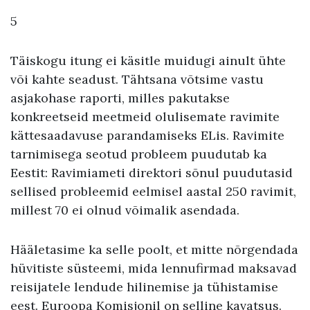
5
Täiskogu itung ei käsitle muidugi ainult ühte
või kahte seadust. Tähtsana võtsime vastu
asjakohase raporti, milles pakutakse
konkreetseid meetmeid olulisemate ravimite
kättesaadavuse parandamiseks ELis. Ravimite
tarnimisega seotud probleem puudutab ka
Eestit: Ravimiameti direktori sõnul puudutasid
sellised probleemid eelmisel aastal 250 ravimit,
millest 70 ei olnud võimalik asendada.
Hääletasime ka selle poolt, et mitte nõrgendada
hüvitiste süsteemi, mida lennufirmad maksavad
reisijatele lendude hilinemise ja tühistamise
eest. Euroopa Komisjonil on selline kavatsus.