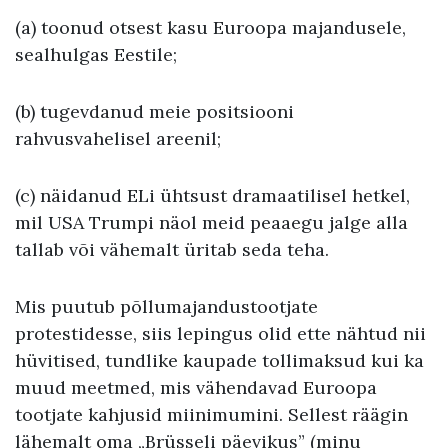
(a) toonud otsest kasu Euroopa majandusele,
sealhulgas Eestile;
(b) tugevdanud meie positsiooni
rahvusvahelisel areenil;
(c) näidanud ELi ühtsust dramaatilisel hetkel,
mil USA Trumpi näol meid peaaegu jalge alla
tallab või vähemalt üritab seda teha.
Mis puutub põllumajandustootjate
protestidesse, siis lepingus olid ette nähtud nii
hüvitised, tundlike kaupade tollimaksud kui ka
muud meetmed, mis vähendavad Euroopa
tootjate kahjusid miinimumini. Sellest räägin
lähemalt oma „Brüsseli päevikus” (
minu