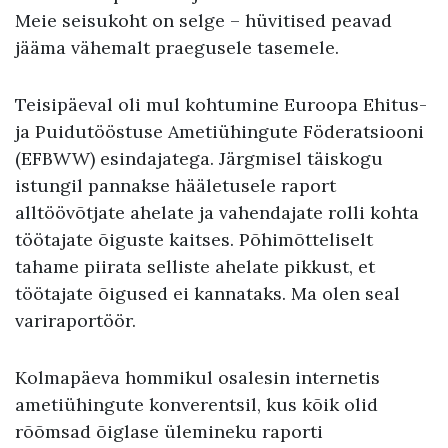
Meie seisukoht on selge – hüvitised peavad
jääma vähemalt praegusele tasemele.
Teisipäeval oli mul kohtumine Euroopa Ehitus-
ja Puidutööstuse Ametiühingute Föderatsiooni
(EFBWW) esindajatega. Järgmisel täiskogu
istungil pannakse hääletusele raport
alltöövõtjate ahelate ja vahendajate rolli kohta
töötajate õiguste kaitses. Põhimõtteliselt
tahame piirata selliste ahelate pikkust, et
töötajate õigused ei kannataks. Ma olen seal
variraportöör.
Kolmapäeva hommikul osalesin internetis
ametiühingute konverentsil, kus kõik olid
rõõmsad õiglase ülemineku raporti